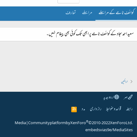
کوائف نامے کے مراسلے
مراسلے
تعارف
سعید احمد سجاد کے کوائف نامے پر ابھی تک کوئی بھی پیغام نہیں۔
اراکین
مہر
اردو جدید
رابطہ
قواعد و ضوابط
راز داری
مدد
R
S
S
®
Media
|
Community platform by XenForo
© 2010-2022 XenForo Ltd.
embeds via s9e/MediaSites