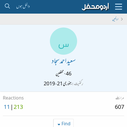
داخل ہوں
اراکین
س
سعید احمد سجاد
46
·
محفلین
رکنیت
جنوری 21، 2019
مراسلے
Reactions
11
213
607
Find