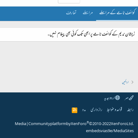
کوائف نامے کے مراسلے
مراسلے
تعارف
زیشان ندیم کے کوائف نامے پر ابھی تک کوئی بھی پیغام نہیں۔
اراکین
مہر
اردو جدید
رابطہ
قواعد و ضوابط
راز داری
مدد
R
S
S
®
Media
|
Community platform by XenForo
© 2010-2022 XenForo Ltd.
embeds via s9e/MediaSites