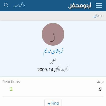
داخل ہوں
اراکین
ز
زیشان ندیم
محفلین
رکنیت
اکتوبر 14، 2009
مراسلے
Reactions
3
9
Find