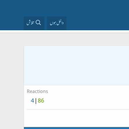
داخل ہوں
تلاش
Reactions
4
86