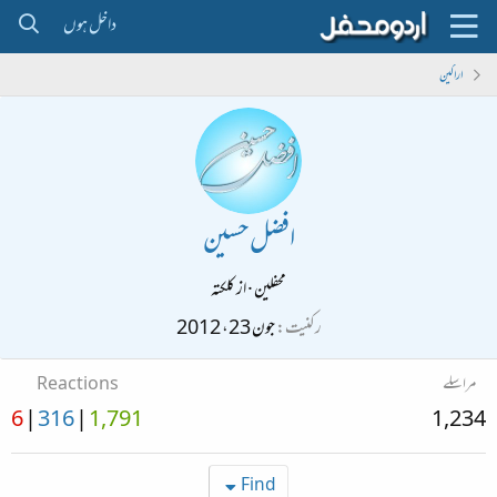
داخل ہوں
اراکین
افضل حسین
محفلین
·
از
کلکتہ
رکنیت
جون 23، 2012
مراسلے
Reactions
6
316
1,791
1,234
Find