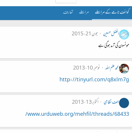
کوائف نامے کے مراسلے
مراسلے
تعارف
افضل حسین
جون 21، 2015
مونسون کی آمد ہوگئ ہے
محمد علم اللہ
نومبر 10، 2013
http://tinyurl.com/q8xlm7g
الف نظامی
اکتوبر 13، 2013
www.urduweb.org/mehfil/threads/68433/