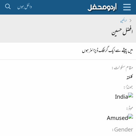
داخل ہوں
اراکین
افضل حسین
میں پیشے سے ایک گرافک ڈیزائنر ہوں
مقام سکونت
کلکتہ
جھنڈا
موڈ
Gender