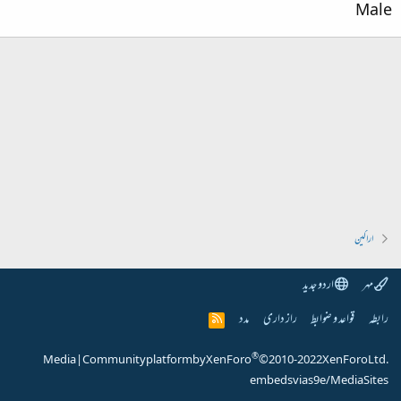
Male
اراکین
مہر
اردو جدید
رابطہ
قواعد و ضوابط
راز داری
مدد
R
S
S
®
Media
|
Community platform by XenForo
© 2010-2022 XenForo Ltd.
embeds via s9e/MediaSites