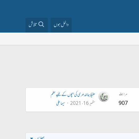
داخل ہوں
تلاش
مراسلے
حفیظ جالندھری کی بچوں کے لئیے نظم
907
ستمبر 16، 2021
سیما علی