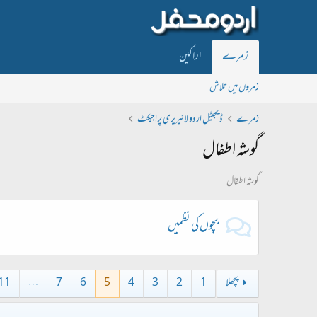
زمرے
اراکین
زمروں میں تلاش
زمرے
ڈیجیٹل اردو لائبریری پراجیکٹ
گوشہ اطفال
گوشہ اطفال
بچوں کی نظمیں
پچھلا
1
2
3
4
5
6
7
…
11