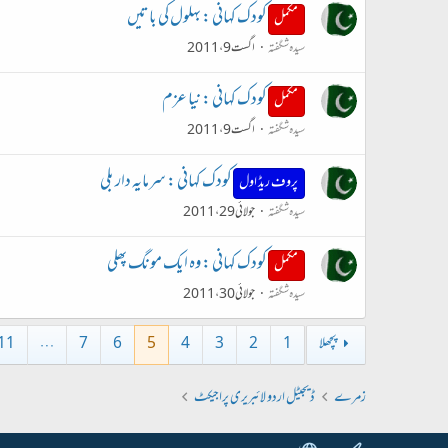
کودک کہانی : بہلول کی باتیں
مکمل
سیدہ شگفتہ
اگست 9، 2011
کودک کہانی : نیا عزم
مکمل
سیدہ شگفتہ
اگست 9، 2011
کودک کہانی : سرمایہ دار بلی
پروف ریڈ اول
سیدہ شگفتہ
جولائی 29، 2011
کودک کہانی : وہ ایک مونگ پھلی
مکمل
سیدہ شگفتہ
جولائی 30، 2011
پچھلا
1
2
3
4
5
6
7
…
11
زمرے
ڈیجیٹل اردو لائبریری پراجیکٹ