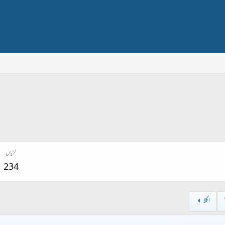
لڑیاں
234
اگلا