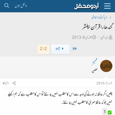
داخل ہوں
ٹائپو گرافی اور خطاطی
گندھارا قرآن بپلشر
ص
ت
عبدالمجید
جنوری 6، 2013
ا
ا
First
پچھلا
2 از 2
ح
ر
ب
ی
طمیم
ل
خ
محفلین
ڑ
ا
ی
ب
نومبر 7، 2016
#21
ت
چلیں اگر حافظ نہ ہونے کی وجہ سے اس کا مطلب نہیں جانتے تو اس کا مطلب ہے کہ ہم اکیلے
د
ا
نہیں جو کہ حافظ معریٰ کا مطلب نہیں جانتے۔
ء
1