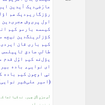
ت
عارَضی‌دېک آیدین اېر
د
ا
رۉزگاریم‌دېک هم اۉل
ء
اول پری‌وش هجری‌دین 
کیمسه بارمو کیم انگ
کۉزلرینگ‌دین نېچه س
کیم باری قان اېردی 
طالبِ صادق تاپیلمس ی
یۉل‌غه کیم اوّل قدم 
ای نوایی، باده بیرل
نې اوچون کیم باده ک
(امیر علی‌شیر نوایی)
اُس سرْوِ گُل چہرہ نے کہا تھا
نیند نہ آئی۔