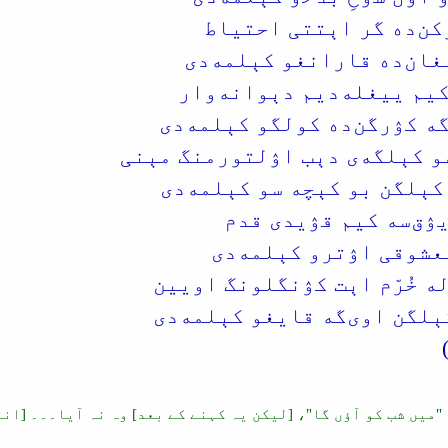
کن‌ده گر اېتتی احتیاط
غان‌ده قارانغو کېلمه‌دی
کیم ییغله‌دیم دېوانه‌وار
ه کۉرگن‌ده کولگو کېلمه‌دی
و کېلگه‌ی دېب اۉلتورمنگ مېنی
کېلگن بو کېچه سو کېلمه‌دی
ۉق‌سه کیم قۉیدی قدم
معشوقی اۉترو کېلمه‌دی
ه خُرّم اېت کۉنگلونگ اویین
ېلگن اوی‌گه قایغو کېلمه‌دی
 کہ "میں شب کو آؤں گا"، [لیکن یہ کہنے کے بعد] وہ نہ آیا۔۔۔ [ا