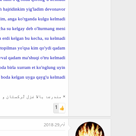
h hajridinkim yig'ladim devonavor,
m, anga ko'rganda kulgu kelmadi.
cha su kelgay deb o'lturmang meni
 erdi kelgan bu kecha, su kelmadi.
 topilmas yo'qsa kim qo'ydi qadam,
vval qadam ma'shuqi o'tru kelmadi.
da birla xurram et ko'nglung uyin,
boda kelgan uyga qayg'u kelmadi.
× مندرجۂ بالا غزل تُرکستان و 
1
نومبر 29، 2018