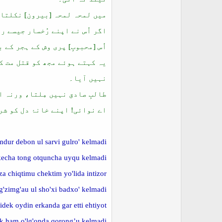
میں لمحہ لمحہ [بیرون] نکلتا 
اگر اُس نے اپنے رُخسار جیسے ر
اُس [محبوبِ] پری وش کے ہجر کے
یہ کہتے ہوئے مجھ کو قتل مت کر
نہیں آیا۔
طالبِ صادق نہیں مِلتا، ورنہ ای
اے نوائی! اپنے خانۂ دل کو شر
dur debon ul sarvi gulro' kelmadi,
kecha tong otquncha uyqu kelmadi.
a chiqtimu chektim yo'lida intizor,
g'zimg'au ul sho'xi badxo' kelmadi.
idek oydin erkanda gar etti ehtiyot,
k ham o'lg'onda qorong’u kelmadi.