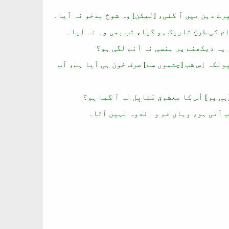
ے دہن میں آ گئی، [لیکن] وہ شوخِ بدخو نہ آیا۔
ام کی طرح تاریک ہو گیا، تب بھی وہ نہ آیا۔
و یہ دیکھنے پر ہنسی نہ آنے لگی ہو؟
نکہ اِس شب [چشموں سے] صرف خون ہی آیا ہے، آب
 پر] اُس کا معشوق مُقابِل نہ آ گیا ہو؟
ب آتی ہو، وہاں غم و اندوہ نہیں آتا۔