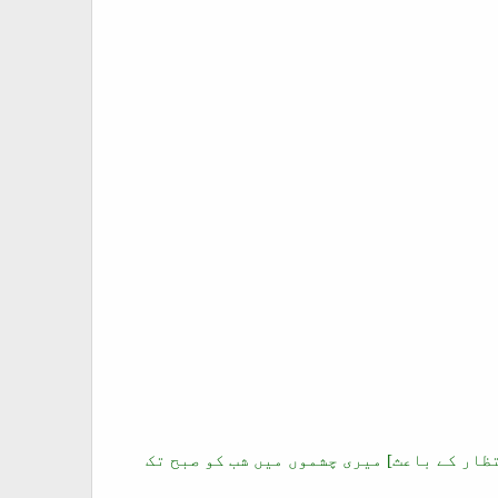
نتظار کے باعث] میری چشموں میں شب کو صبح تک