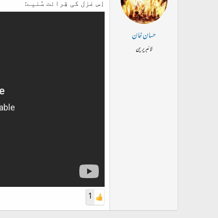
اِس غزل کی قِرائت سُنیے:
حسان خان
لائبریرین
1