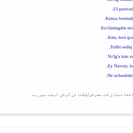
Ul parivas
Kimsa bormuki
Ko'zlaringdin ne
Kim, bori qon
Tolibi sodiq
Yo'lg'a kim a
Ey Navoiy, bo
Ne uchunkim 
افغانستان کے مشرقی/چَغَتائی تُرکی لہجے میں ہے۔