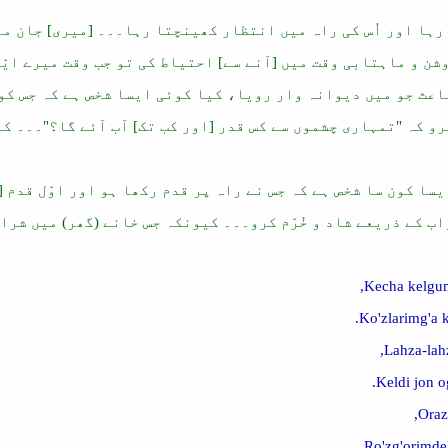
رہا اور اُس کی راہ میں انتظار کھینچتا رہا۔۔۔ [میری] جان میر
وشن و ماہتابی وقت میں [آنے سے] احتیاط کی تو جب وقت میرے ایّ
 باعث جو میں دیوانہ وار رویا، کیا کوئی ایسا شخص ہے کہ جس ک
و کہ "تمہاری چشموں سے کس قدر [اور کب تک] آب آئے گا؟"۔۔۔ کیو
سا کون سا شخص ہے کہ جس نے راہ پر قدم رکھا ہو اور اوّل قدم [ہی
اب کے ذریعے شاد و خُرّم کرو۔۔۔ کیونکہ جس خانے (گھر) میں شرا
Kecha kelgum
Ko'zlarimg'a 
Lahza-lahz
Keldi jon o
Oraz
Ro'zg'orimde