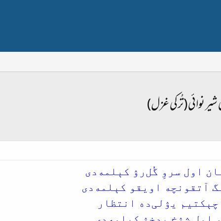
 شیر نوائی (تُرکی غزل)
 اول سروِ گُل‌رۉ کېلمه‌دی
گ آتقونچه اویقو کېلمه‌دی
چېکتیم یۉلی‌ده انتظار
 اول شۉخِ بدخۉ کېلمه‌دی