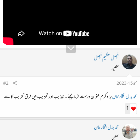
ء
فیصل عظیم فیصل
محفلین
مئی 15، 2023
#2
محمد بلال افتخار خان
براہ کرم عنوان درست فرما لیجئے ۔ تہذیب اور تحزیب میں فرق تخریب کا ہے
1
محمد بلال افتخار خان
محفلین