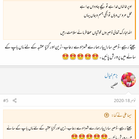
اوپر خانماں خدا ہے تو نیچے جاوداں جدا ہے
محل عروس وہاں تو اٹکی جسم و جاں یہاں
اللہ تبارک تعالی ڈھیروں خوشیاں عطا فرمائے سلامت رہیں
جیتے رہیے ،ڈھیر سارا پیار ہمارے شہزادے رحاب،زین اور گڑیا عشبہ کے لئے ماں باپ کے
سائے میں پرورش پائیں ۔
بزم خیال
محفلین
نومبر 18، 2020
#5
سیما علی نے کہا:
جیتے رہیے ،ڈھیر سارا پیار ہمارے شہزادے رحاب،زین اور گڑیا عشبہ کے لئے ماں باپ کے سائے
میں پرورش پائیں ۔