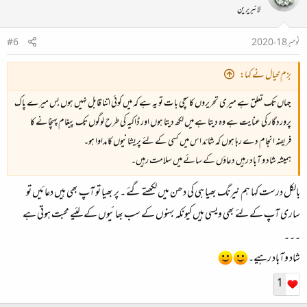
لائبریرین
نومبر 18، 2020
#6
بزم خیال نے کہا:
جہاں تک تعلق ہے میری تحریروں کا سچی بات تو یہ ہے کہ میں کوئی اتنا قابل نہیں ہوں بس میرے پاک
پروردگار کی عنایت ہے وہ دیتا ہے میں لکھ دیتا ہوں اور ڈاکیہ کی طرح لوگوں تک پیغام پہنچانے کا
فریضہ انجام دے رہا ہوں کہ شائد اس میں کسی کے لئے پریشانیوں کا مداوا ہو۔
ہمیشہ شاد و آباد رہیں دعاؤں کے سائے میں سلامت رہیں۔
بالکل درست کہا ہم نیرنگ بھیا ہی کی دھن میں لکھتے گئے ۔ پر بھیا تو آپ بھی ہیں دعائیں تو
ساری آپ کے لئے بھی ویسی ہیں کیونکہ بہنوں کے سب بھائیوں کے لئیے محبت ہوتی ہے
۔۔۔
شاد وآباد رہیے۔
1