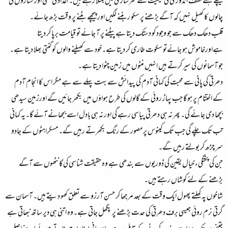
پیچھے ہٹتے لطف اندوزی کی کیفیت سے سرشاری میں مبتلا رہتے ہیں۔ اعداد کی گنتی اور ستاروں کی
چالوں کا کھیل نہیں کہ آگے بڑھنے پر سکو ربننے لگیں اور پیچھے ہٹنے پر وقت بڑھ جائے۔
قلب دھک دھک سے جو وجود کو دستک دیتا ہے پیٹنے پر آ جائے تو قیامت برپا کر دیتا
ہےاورخاموش ہو جائےتو سکوت طاری کر دیتا ہے۔خود سے کھیلنے والوں کو گنتی بھلا دیتا ہے۔
جو آسمانوں کی سیر کرتے ہیں انہیں منٹوں میں زمین چٹوا دیتا ہے۔
دھرتی کی پانی سے محبت کی کہانی آدم کی پیدائش سے بہت پہلے سے ہے مگر اس کا انجام آدم
کے اختتام پر ہو گا جب پہاڑ روئی کے گالوں کی طرح ہواؤں میں بکھر جائیں گے اورزمین سیدھی
بچھا دی جائے گی۔ پھر نہ ہی دھرتی پیاسی رہے گی اور نہ ہی بادل اسے بجھانے آئے گا۔یہ کہانی
تب تک چلے گی جب تک کینوس پر مصور کے رنگ بکھرتے رہیں گے۔ مسکراہٹوں کے جادو
سر چڑھ کر بولتے رہیں گے۔
جن کی پختگیء خیال یقین کی ڈوریوں سے بندھی ہے وہ حقیقت شناسی کی گانٹھوں سے آگے
بڑھنے کے لئے کوشاں رہتے ہیں۔
شاخوں پہ کھلتے پھول ایک وقت کے بعد مرجھا کر حسنِ آرزو سے تعلق کھو دیتے ہیں۔ آسمان سے
گرتی نرم روئی جیسی برف دھرتی کی حدت بڑھنے پر پگھل جاتی ہے۔وہ اتنی ہی دیر ساتھ نبھاتی ہے