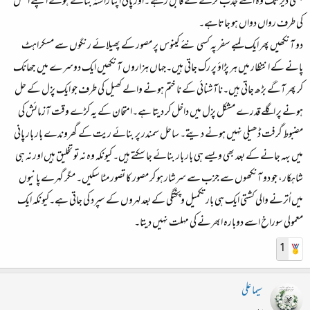
جتنی دیر تک وہ اسے جذب کرنے کے قابل رہے ۔اور پانی اپنا راستہ بناتے ہوئے اپنے اصل
کی طرف رواں دواں ہو جاتاہے۔
دو آنکھیں پھر ایک لمبے سفر پہ کسی نئے کینوس پر مصور کے پھیلائے رنگوں سے مسکراہٹ
پانے کے انتظار میں ہر پڑاؤ پر رک جاتی ہیں۔جہاں ہزاروں آنکھیں ایک دوسرے میں جھانک
کر پھر آگے بڑھ جاتی ہیں۔ناآشنائی کے نا ختم ہونے والے کھیل کی طرف جو ایک پزل کے حل
ہونے پر اگلے قدرے مشکل پزل میں داخل کر دیتا ہے۔امتحان کے یہ کڑے وقت آزمائش کی
مضبوط گرفت ڈھیلی نہیں ہونے دیتے۔ ساحل سمندر پر بنائے ریت کے گھروندے بار بار پانی
میں بہہ جانے کے بعد بھی ویسے ہی بار بار بنائے جا سکتے ہیں۔ کیونکہ وہ نہ تو تخلیق ہیں اور نہ ہی
شاہکار، جو دو آنکھوں سے جزب سے سرشار ہو کر مصور کا تصور مٹا سکیں۔ مگر گہرے پانیوں
میں اُترنے والی کشتی ایک ہی بار تکمیل وپختگی کے بعد لہروں کے سپرد کی جاتی ہے۔کیونکہ ایک
معمولی سوراخ اسے دوبارہ ابھرنے کی مہلت نہیں دیتا۔
1
سیما علی