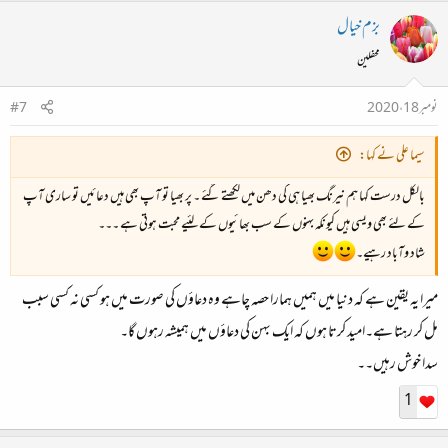
بزم خیال
محفلین
نومبر 18، 2020
#7
سیما علی نے کہا:
بالکل درست کہا ہم نیرنگ بھیا ہی کی دھن میں لکھتے گئے ۔ پر بھیا تو آپ بھی ہیں دعائیں تو ساری آپ
کے لئے بھی ویسی ہیں کیونکہ بہنوں کے سب بھائیوں کے لئیے محبت ہوتی ہے ۔۔۔
شاد وآباد رہیے۔
میرا یہ یقین ہے کہ دنیا میں ہمیں ہمارا حصہ چاہے وہ دعاؤں کی صورت میں ہو کسی نہ کسی سبب
مل کر رہتا ہے۔امید کرتا ہوں کہ ایک بہن کی دعاؤں میں ہمیشہ رہوں گا۔
سدا خوش رہیں۔۔
1