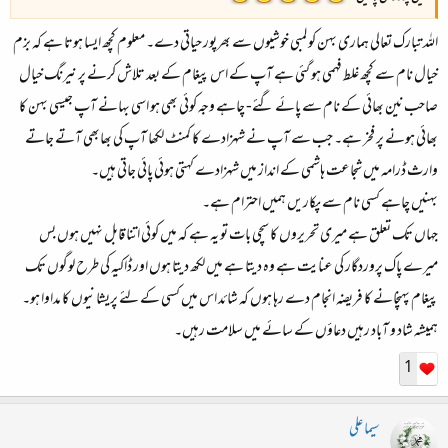
اللہ تبارک تعالی ہماری بہن کو لمبی خوشیوں سے بھرپور حیاتی دے۔ معلوم کچھ ایسا ہوتا ہے کہ بزم
خیال نام سے کچھ غلط فہمی ہو گئی ہے آپ کے اس پیغام کے بعد تلاش کرنے پر نیرنگ خیال
صاحب نین بھائی کے نام سے پائے گئے- چاہے وجہ کوئی بھی ہو اسی بہانے آپ جیسی بہن کا
بھائی ہونے پر فخر ہے۔ جب سے آپ نے شہزادے کا کمنٹ لکھا آپ کی بھابھی آتے جاتے
وارث ڈرامہ میں شجاعت ہاشمی کے انداز میں شہزادے کہتی ہوئی پائی جاتی ہیں۔
بہنیں چاہے کسی نام سے پکاریں ہمیں احترام ہے۔
جہاں تک تعلق ہے میری تحریروں کا سچی بات تو یہ ہے کہ میں کوئی اتنا قابل نہیں ہوں بس
میرے پاک پروردگار کی عنایت ہے وہ دیتا ہے میں لکھ دیتا ہوں اور ڈاکیہ کی طرح لوگوں تک
پیغام پہنچانے کا فریضہ انجام دے رہا ہوں کہ شائد اس میں کسی کے لئے پریشانیوں کا مداوا ہو۔
ہمیشہ شاد و آباد رہیں دعاؤں کے سائے میں سلامت رہیں۔
1
سیما علی