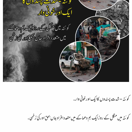
کوئٹہ – شدت پسندوں کا ايک اور خونی وار۔
کوئٹہ ميں منگل کے روز ايک بم دھماکے ميں متعدد افراد جاں بحق اور کئ زخمی۔