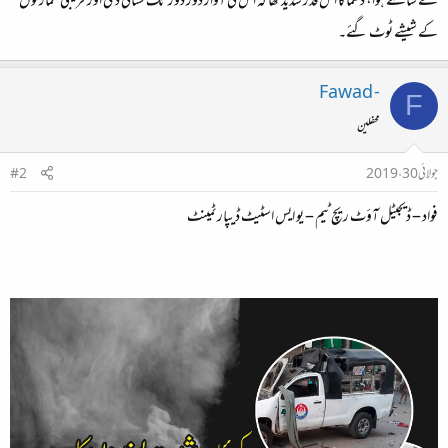
کے سامنے ہوا، دھماکا اس قدر شدید تھا کہ اس کی آواز دور دور تک سنائی دی اور قریبی عمارتوں
کے شیشے ٹوٹ گئے۔
Fawad -
F
محفلین
جولائی 30، 2019
#2
فواد – ڈيجيٹل آؤٹ ريچ ٹيم – يو ايس اسٹيٹ ڈيپارٹمينٹ