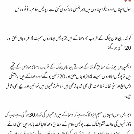
ء
سول اسپتال اور دیگر اسپتالوں میں ایمرجنسی نافذ کردی گئی ہے، پولیس حکام۔ فوٹو:فائل
کوئٹہ:
باچاخان چوک کے قریب بم دھماکے میں 2 پولیس اہلکاروں سمیت 4 افراد جاں بحق اور
20 زخمی ہوگئے۔
ایکسپریس نیوزکے مطابق کوئٹہ کے علاقے باچاخان چوک کے قریب دھماکا ہوا جس کے نتیجے
میں 2 پولیس اہلکاروں سمیت 4 افراد جاں بحق اور 20 زخمی ہوگئے اور دھماکے میں ایڈیشنل
ایس ایچ او سٹی تھانہ شفاعت علی بھی شدید زخمی ہیں، دیگر زخمیوں میں خواتین اور بچے بھی شامل
ہیں۔
ایم ایس سول اسپتال سلیم ابڑو کا کہنا ہے کہ دھماکے میں زخمیوں کی تعداد 30ہو گئی ہے جب کہ
6 زخمیوں کی حالت تشویشناک ہے۔ پولیس حکام کے مطابق دھماکا لیاقت بازار میں سٹی تھانے