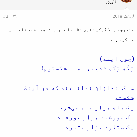
لائبریرین
فروری 2، 2018
#2
مندرجۂ بالا تُرکی نثری نظم کا فارسی ترجمہ خود شاعر ہی
نے کیا ہے:
(چون آینه)
تِکّه تِکّه شدیم، اما نشکستیم!
سنگ‌اندازان ندانستند که در آینهٔ
شکسته
یک ماه هزار ماه می‌شود
یک خورشید هزار خورشید
یک ستاره هزار ستاره