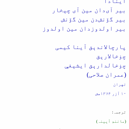
آینادا
بیر آی‌دان مین آی چېخار
بیر گۆنش‌دن مین گۆنش
بیر اولدوزدان مین اولدوز
پارچالاندېق آینا کیمی
چۏخالارېق
چۏخالدارېق ایشېغې
(عمران صلاحی)
تهران
۱۰ آزر ۱۳۶۴هش
ترجمہ:
(مانندِ آیینہ)