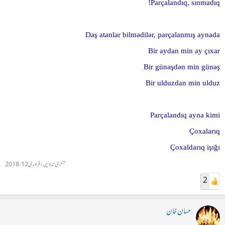
Parçalandıq, sınmadıq!
Daş atanlar bilmədilər, parçalanmış aynada
Bir aydan min ay çıxar
Bir günəşdən min günəş
Bir ulduzdan min ulduz
Parçalandıq ayna kimi
Çoxalarıq
Çoxaldarıq işığı
آخری تدوین:
فروری 12، 2018
2
حسان خان