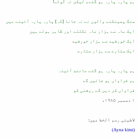
ہم پارہ پارہ ہو گئے، لیکن نہ ٹُوٹے!
سنگ پھینکنے والوں نے نہ جانا [کہ] پارہ پارہ آئینے میں
ایک ماہ سے ہزار ماہ نکلتے اور ظاہر ہوتے ہیں
ایک خورشید سے ہزار خورشید
ایک ستارے سے ہزار ستارے
ہم پارہ پارہ ہو گئے مانندِ آئینہ
ہم فراواں ہو جائیں گے
فراواں کر دیں گے روشنی کو
۱ دسمبر ۱۹۸۵ء
لاطینی رسم الخط میں:
(Ayna kimi)