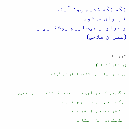
تِکّه تِکّه شدیم چون آینه
فراوان می‌شویم
و فراوان می‌سازیم روشنایی را
(عمران صلاحی)
ترجمہ:
(مانندِ آئینہ)
ہم پارہ پارہ ہو گئے، لیکن نہ ٹُوٹے!
سنگ پھینکنے والوں نے نہ جانا کہ شکستہ آئینے میں
ایک ماہ، ہزار ماہ ہو جاتا ہے
ایک خورشید، ہزار خورشید
ایک ستارہ، ہزار ستارہ