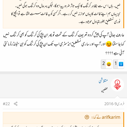
نہیں۔ ہاں ا س سے بظاہر کرننگ کا ایک تاثر ضرور پیدا ہوگا، لیکن بہرحال وہ کرننگ ہوگی نہیں۔
نیز یہاں ہم اپنے فانٹ کا یہاں موازنہ نہیں کر رہے۔ اگر کسی کو یہ فانٹ سست لگتا ہے تو انپیج کا
نوری نستعلیق بطور متبادل موجود ہے۔
عارف بھائی آپ کی پیش کردہ تعریفِ کرننگ کے تحت تو پھر ان پیج کی کرننگ کو بھی کرننگ نہیں
کہا جا سکتا
اور آپ اور ساری نستعلیق انڈسٹری اب تک ان پیج کی کرننگ کو ہی سٹینڈرڈ مانتی
آئی ہے ؟؟؟؟
2
1
متلاشی
محفلین
فروری 9، 2016
#22
arifkarim نے کہا: