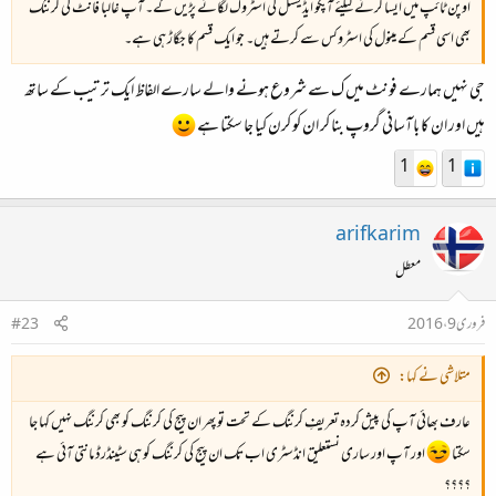
اوپن ٹائپ میں ایسا کرنے کیلئے آپکو ایڈیشنل کی اسٹروک لگانے پڑیں گے۔ آپ غالباً فانٹ کی کرننگ
بھی اسی قسم کے مینول کی اسٹروکس سے کرتے ہیں۔ جو ایک قسم کا جگاڑ ہی ہے۔
جی نہیں ہمارے فونٹ میں ک سے شروع ہونے والے سارے الفاظ ایک ترتیب کے ساتھ
ہیں اور ان کا باآسانی گروپ بنا کر ان کو کرن کیا جا سکتا ہے
1
1
arifkarim
معطل
فروری 9، 2016
#23
متلاشی نے کہا:
عارف بھائی آپ کی پیش کردہ تعریفِ کرننگ کے تحت تو پھر ان پیج کی کرننگ کو بھی کرننگ نہیں کہا جا
سکتا
اور آپ اور ساری نستعلیق انڈسٹری اب تک ان پیج کی کرننگ کو ہی سٹینڈرڈ مانتی آئی ہے
؟؟؟؟