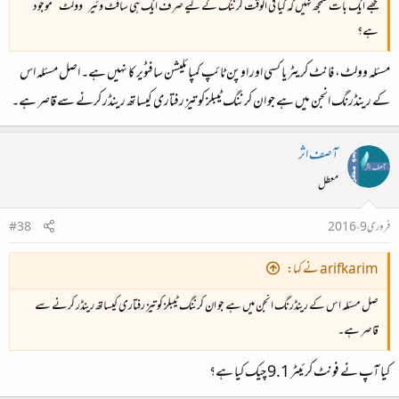
مجھے ایک بات سمجھ نہیں کہ کیا فی الوقت کرننگ کے لیے صرف ایک ہی سافٹ وئیر ”وولٹ “ موجود
ہے؟
مسئلہ وولٹ، فانٹ کریٹر یا کسی اور اوپن ٹائپ کمپائلیشن سافٹویر کا نہیں ہے۔ اصل مسئلہ اس
کے رینڈرنگ انجن میں ہے جو ان کرننگ ٹیبلز کو تیز رفتاری کیساتھ رینڈر کرنے سے قاصر ہے۔
آصف اثر
معطل
فروری 9، 2016
#38
arifkarim نے کہا:
صل مسئلہ اس کے رینڈرنگ انجن میں ہے جو ان کرننگ ٹیبلز کو تیز رفتاری کیساتھ رینڈر کرنے سے
قاصر ہے۔
کیا آپ نے فونٹ کرئیٹر 9.1 چیک کیا ہے؟