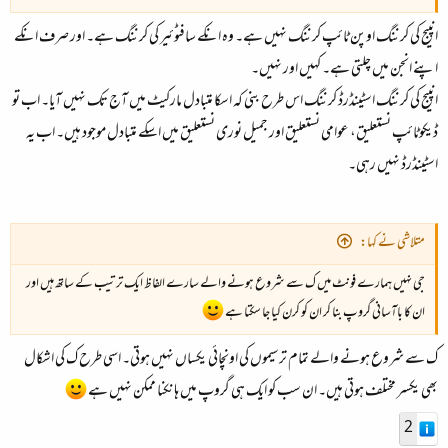
انپیج کی کرننگ اوپن ٹائپ کرننگ نہیں ہے۔ وہ انکے سافٹوئیر کی کرننگ ہے۔ اور صرف انکے
اپنے انجن میں چلتی ہے۔ کہیں اور نہیں۔
انپیج کی کرننگ اسٹینڈرڈ کرننگ اس طرح بنی کہ اسکا متبادل مارکیٹ میں آج تک نہیں آیا۔ اب تو
ڈیکوٹائپ نستعلیق، عوامی نستعلیق اور جمیل نوری نستعلیق میں اسکے متبادل موجود ہیں۔ اب یہ
اسٹینڈرڈ نہیں رہی۔
متلاشی نے کہا:
جی نہیں ہمارے فونٹ میں ک سے شروع ہونے والے سارے الفاظ ایک ترتیب کے ساتھ ہیں اور
ان کا باآسانی گروپ بنا کر ان کو کرن کیا جا سکتا ہے
ک سے شروع ہونے والے تمام ترسیموں کی اونچائی یکساں نہیں ہوتی۔ اسی طرح ک کی اشکال
بھی یکسر مختلف ہوتی ہیں۔ ان سب کو ایک ہی گروپ میں ہانکنا ممکن نہیں ہے
2