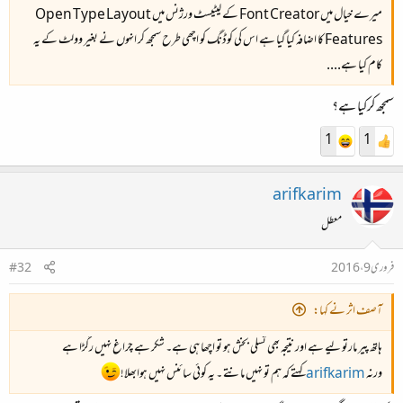
میرے خیال میں Font Creator کے لیٹیسٹ ورژنس میں Open Type Layout
Features کا اضافہ کیا گیا ہے اس کی کوڈنگ کو اچھی طرح سمجھ کر انہوں نے بغیر وولٹ کے یہ
کام کیا ہے....
سمجھ کرکیا ہے؟
1
1
arifkarim
معطل
فروری 9، 2016
#32
آصف اثر نے کہا:
ہاتھ پیر مارتو لیے ہے اور نتیجہ بھی تسلی بخش ہو تو اچھا ہی ہے۔ شکر ہے چراغ نہیں رگڑا ہے
ورنہ
arifkarim
کہتے کہ ہم تو نہیں مانتے ۔ یہ کوئی سائنس نہیں ہوابھلا!