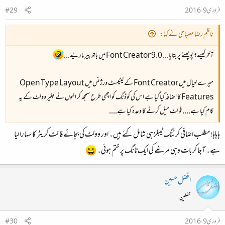
فروری 9، 2016
#29
ناظم رضا مصباحی نے کہا:
آخر کیسے؟ پوچھنے پر بتایا... Font Creator 9.0 میں ہاتھ پیر ماریے...
میرے خیال میں Font Creator کے لیٹیسٹ ورژنس میں Open Type Layout
Features کا اضافہ کیا گیا ہے اس کی کوڈنگ کو اچھی طرح سمجھ کر انہوں نے بغیر وولٹ کے یہ
کام کیا ہے.... فونٹ میل کرنے کا وعدہ کیا ہے....
ہاہاہا! مطلب اضافی کرننگ ٹیبلز ہی شامل کئے ہیں۔ اور وولٹ کی بجائے فانٹ کریٹر کا سہارا لیا
ہے۔ آجا کر بات وہی مرغے کی ایک ٹانگ پر ختم ہوئی۔
افضل حسین
محفلین
فروری 9، 2016
#30