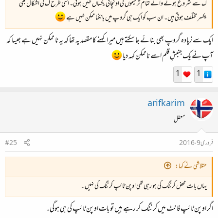
ک سے شروع ہونے والے تمام ترسیموں کی اونچائی یکساں نہیں ہوتی۔ اسی طرح ک کی اشکال بھی
یکسر مختلف ہوتی ہیں۔ ان سب کو ایک ہی گروپ میں ہانکنا ممکن نہیں ہے
ایک سے زیادہ گروپ بھی بنائے جا سکتے ہیں میرا کہنے کا مقصد یہ تھا کہ یہ نا ممکن نہیں ہے جیسا کہ
آپ نے یک جنبشِ قلم اسے ناممکن کہہ دیا
1
1
arifkarim
معطل
فروری 9، 2016
#25
متلاشی نے کہا:
یہاں بات محض کرننگ کی ہو رہی تھی اوپن ٹائپ کرننگ کی نہیں ۔
اگر اوپن ٹائپ فانٹ میں کرننگ کر رہے ہیں تو بات اوپن ٹائپ کی ہی ہوگی۔