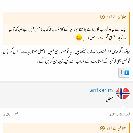
متلاشی نے کہا:
ایک سے زیادہ گروپ بھی بنائے جا سکتے ہیں میرا کہنے کا مقصد یہ تھا کہ یہ نا ممکن نہیں ہے جیسا کہ آپ
نے یک جنبشِ قلم اسے ناممکن کہہ دیا
بیشک گروپس تو انگنت بنائے جا سکتے ہیں۔ یہ تو مسئلہ ہی نہیں۔ اصل مسئلہ یہ ہے کہ ان گروپس
کو کسی بھی لائن کے اسٹارٹ کے حساب سے کیسے ڈیفائن کریں گے۔
1
arifkarim
معطل
فروری 9، 2016
#26
متلاشی نے کہا: