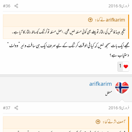
فروری 9، 2016
#36
arifkarim نے کہا:
لگیچر بیسڈ فانٹس کی رفتار تو پہلے بھی کوئی مسئلہ نہیں تھی۔ اصل مسئلہ تو کرننگ کیساتھ رفتار کا آیا ہے۔
مجھے ایک بات سمجھ نہیں کہ کیا فی الوقت کرننگ کے لیے صرف ایک ہی سافٹ وئیر ”وولٹ “
دستیاب ہے؟
1
arifkarim
معطل
فروری 9، 2016
#37
آصف اثر نے کہا: