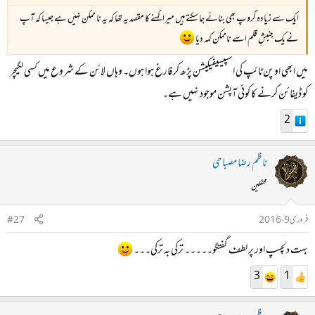
ایک سے زیادہ گروپ بھی بنائے جا سکتے ہیں میرا کہنے کا مقصد یہ تھا کہ یہ نا ممکن نہیں ہے جیسا کہ آپ
نے یک جنبشِ قلم اسے ناممکن کہہ دیا
میں ابھی اوپن ٹائپ کی اسپیسیفیکیشن پڑھ کر فارغ ہوا ہوں۔ وہاں لائن کے شروع میں کسی لگیچر
کو ڈیفائن کرنے کا کوئی آپشن موجود نہیں ہے۔
2
ناظم رضا مصباحی
محفلین
فروری 9، 2016
#27
بہت دلچسپ اور پر لطف گفتگو۔۔۔۔۔ ترکی بہ ترکی۔۔۔
3
1