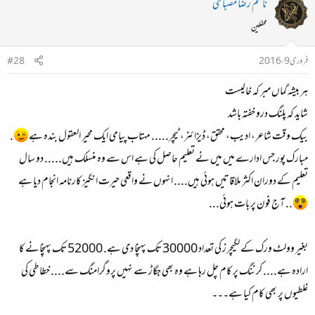
ناظم رضا مصباحی
محفلین
فروری 9، 2016
#28
ہر بیشہ گماں مبر کہ خالیست
شاید کہ پلنگ درو خفتہ باشد
بیک وقت شاعر، ادیب، محقق، ڈیزائنر، ٹیچر..... مہتاب پیامی ایک محیر العقول بندہ ہے
.
مبارک پور جس ادارے میں میں نے تعلیم حاصل کی ہے اس سے وہ منسلک ہیں..... دو سال
تعلیم کے دوران اکثر ملاقاتیں ہوئی ہیں.... انہوں نے واقعی حیرت انگیز کارنامہ انجام دیا ہے
.. آج فون پر بات ہوئی...
بغیر وولٹ ورک کے لگیچرز کی تعداد 30000 تک پہنچا دی ہے. 52000 تک پہنچانے کا
ارادہ ہے.... کرننگ پر کام چل رہا ہے وہ بھی جگاڑ سے نہیں پروگرامنگ سے.... خطاطی کی
غلطیوں پر بھی کام کیا ہے۔۔۔