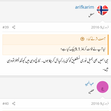
arifkarim
معطل
فروری 9، 2016
#39
آصف اثر نے کہا:
کیا آپ نے فونٹ کرئیٹر 9.1 چیک کیا ہے؟
جی اسمیں بھی جمیل نوری نستعلیق کو کئی بار کمپائل کر چکا ہوں۔ نتائج وہی ہیں کیونکہ ٹیبلز تو وہی
ہیں۔
عبدالمجید
ع
محفلین
فروری 9، 2016
#40