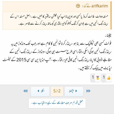
arifkarim نے کہا:
مسئلہ وولٹ، فانٹ کریٹر یا کسی اور اوپن ٹائپ کمپائلیشن سافٹویر کا نہیں ہے۔ اصل مسئلہ اس کے
رینڈرنگ انجن میں ہے جو ان کرننگ ٹیبلز کو تیز رفتاری کیساتھ رینڈر کرنے سے قاصر ہے۔
یقینا۔
فونٹ کسی بھی ٹیکنیک سے بنا ہو، رینڈر کرنا تو انجن کا کام ہے اور جب تک ونڈوز میں یہ
رینڈرنگ انجن ہوگی اسکی رفتار اسی طرح سست ہی ہوگی، ونڈوز کے رینڈرنگ انجن کے
مقابلے اڈوبی کا اپنا رینڈرنگ انجن کافی تیز رفتار ہے، آپ انڈیزاین سی سی 2015 کے لیٹسٹ
اپڈیٹ میں چیک کرسکتے ہیں۔
1
1
Last
First
پچھلا
2 از 5
اگلا
محفل فورم صرف مطالعے کے لیے دستیاب ہے۔