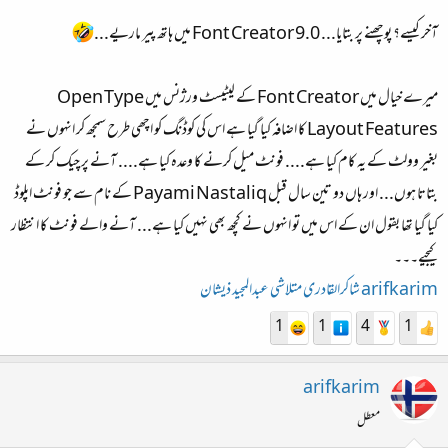
آخر کیسے؟ پوچھنے پر بتایا... Font Creator 9.0 میں ہاتھ پیر ماریے...
میرے خیال میں Font Creator کے لیٹیسٹ ورژنس میں Open Type
Layout Features کا اضافہ کیا گیا ہے اس کی کوڈنگ کو اچھی طرح سمجھ کر انہوں نے
بغیر وولٹ کے یہ کام کیا ہے.... فونٹ میل کرنے کا وعدہ کیا ہے.... آنے پر چیک کر کے
بتاتا ہوں... اور ہاں دو تین سال قبل Payami Nastaliq کے نام سے جو فونٹ اپلوڈ
کیا گیا تھا بقول ان کے اس میں تو انہوں نے کچھ بھی نہیں کیا ہے... آنے والے فونٹ کا انتظار
کیجیے۔۔۔
arifkarim
شاکرالقادری
متلاشی
عبدالمجید
ذیشان
1
1
4
1
arifkarim
معطل