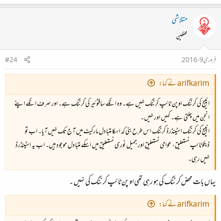
متلاشی
محفلین
فروری 9، 2016
#24
arifkarim نے کہا:
انپیج کی کرننگ اوپن ٹائپ کرننگ نہیں ہے۔ وہ انکے سافٹوئیر کی کرننگ ہے۔ اور صرف انکے اپنے
انجن میں چلتی ہے۔ کہیں اور نہیں۔
انپیج کی کرننگ اسٹینڈرڈ کرننگ اس طرح بنی کہ اسکا متبادل مارکیٹ میں آج تک نہیں آیا۔ اب تو
ڈیکوٹائپ نستعلیق، عوامی نستعلیق اور جمیل نوری نستعلیق میں اسکے متبادل موجود ہیں۔ اب یہ اسٹینڈرڈ
نہیں رہی۔
یہاں بات محض کرننگ کی ہو رہی تھی اوپن ٹائپ کرننگ کی نہیں ۔
arifkarim نے کہا: