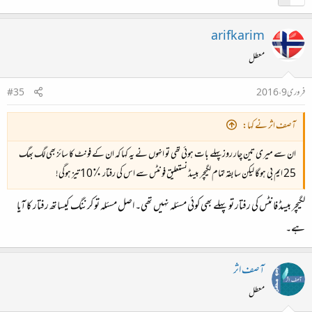
arifkarim
معطل
فروری 9، 2016
#35
آصف اثر نے کہا:
ان سے میری تین چار روز پہلے بات ہوئی تھی تو انہوں نے یہ کہا کہ ان کے فونٹ کا سائز بھی لگ بھگ
25 ایم بی ہوگا لیکن سابقہ تمام لگیچر بیسڈ نستعلیق فونٹس سے اس کی رفتار ٪10 تیز ہوگی!
لگیچر بیسڈ فانٹس کی رفتار تو پہلے بھی کوئی مسئلہ نہیں تھی۔ اصل مسئلہ تو کرننگ کیساتھ رفتار کا آیا
ہے۔
آصف اثر
معطل