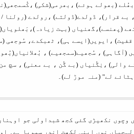
بھُلے (بھولے ہوئے) ،بھرمی(شکی) ،کُسمجھی(
 بے قرار)، ڈولدے(ڈولتے) ،رولدے (رولنا / ب
ے (پھنسے)،گھنیاں (بہت زیادہ)،بَھلویاں(ب
قفیت) ،ایویں(ایسے ہی)، ٹھبکدے، سُوجھی (س
ں (آگاہی) ، سُجھیے(سمجھیے) ، بُھلانیاں(بُھ
 والی) ،نِگُنیاں (بے گُن ، بے معنی) ، سچ من
ہٹائے لے" (منہ موڑ لے)۔
 وچوں نکھیڑی گئی کجھ شبداولی جو اوہناں
لہجیاں نوں اپنی لکھت اندر سمویا ہے۔ اوس