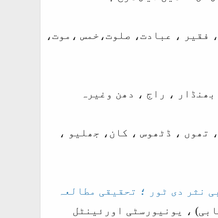
، فقیر ، عبادت، صلوت،خمس ،موت،
 بھنڈار ، راج ، دھن وغیرہ
، تھوں ، ڈٹھوس ، کان، جھلیو ،
ی نثر دی ٹور ؛ تحقیقی مطالعہ
 (پنجابی) ، یونیورسٹی اورئینٹل