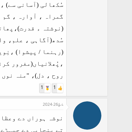
سُکھالی (آسانی سے) ،
گمراہ ، آوارہ ، گم ،
(نوشتہ ء قدرت)،پھاتھ
سُدھ(آگاہی ، علم، وا
(رہنما / پیشوا) ،نِوی
،پُھلانیاں(مغرور کرنے
روح ، دل)، "منہ نوں 
1
1
مارچ 26، 2024
نوشہ ہوراں دے وعظاں
تے پنجابی دے جیہڑے 