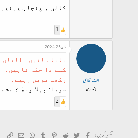
کالج ، پنجاب یونیور
1
مارچ 26، 2024
بابا سائیں والیاں ف
کسے دا حکم ناہیں۔ ا
رکھے تویں رہیے۔
الف نظامی
سوما:
پہلا وعظ ؛ مشمو
لائبریرین
2
Facebook
Twitter
Reddit
Pinterest
Tumblr
ای میل
WhatsApp
ربط 
تشہیر کریں: