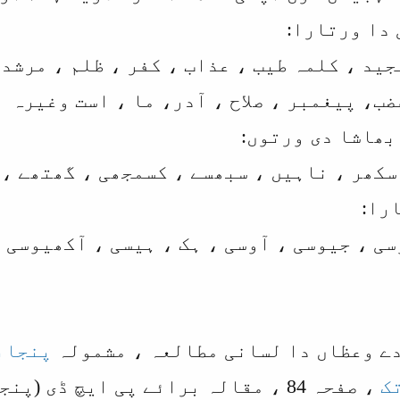
دا ورتارا:
جید ، کلمہ طیب ، عذاب ، کفر ، ظلم ، مرشد
ب، پیغمبر ، صلاح ، آدر، ما ، است وغیرہ
بھاشا دی ورتوں:
سکھر ، ناہیں ، سبھسے ، کسمجھی ، گھتھے ،
را:
ی ، جیوسی ، آوسی ، ہک ، ہیسی ، آکھیوسی 
دے وعظاں دا لسانی مطالعہ ، مشمولہ
پنجاب
، صفحہ 84 ، مقالہ برائے پی ایچ ڈی