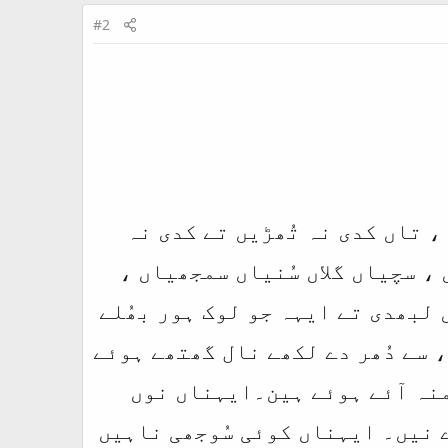
#2
 ، تاں کدی نہ تُھڑیں تے کدی نہ
، سچیاں گلاں سُنیاں سمجھیاں ،
لبھدی تے ایہہ جو لوک ہور بھُلے
 سے دُھر دے لکھے نال گھتھے ہوئے
منہ آئے ہوئے ہین۔ایہناں نوں
 نیں۔ ایہناں کوئی سُوجھی ناہیں