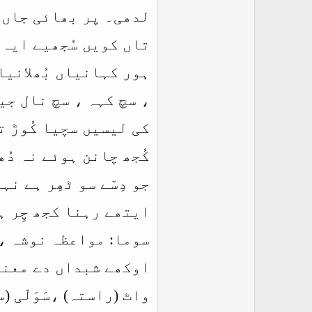
لدھی۔ پر بھائی جاں ج
تاں کویں سُجھیے ایہ 
ہور کہانیاں بُھلانیاں
، سچ کہہ ، سچ نال جیو
کی لیسیں سچیا کُوڑ ت
کُجھ چانن ہوئے نہ دُ
جو دِسّے سو ٹھِر ہے ن
ایتھے رہنا کجھ چِر ہ
سوما: مواعظہ نوشہ ، 
اوکھے شبداں دے معنے
واٹ (راستہ) ،سَوَلّی 