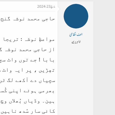
مارچ 23، 2024
حاجی محمد نوشہ گنج 
الف نظامی
مواعظِ نوشہ : تریجا 
لائبریرین
از حاجی محمد نوشہ گنج بخش (552
بابا ! جے توں واٹ سچی
تھِڑیں ، پر ایہ واٹ 
سچیاں دے آکھے لگ ٹر
بھرمی ہوئے اپنی کُسم
ہین۔ وڈیاں بُھلاں و
کائی سار سُدھ ناہیں