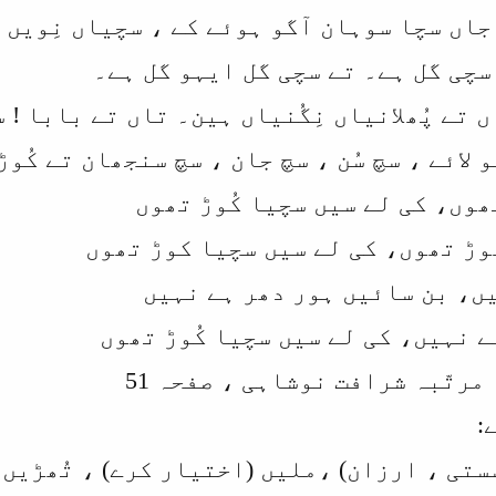
اں سچا سوہان آگو ہوئے کے ، سچیاں نِویں 
سچی گل ہے۔ تے سچی گل ایہو گل ہے۔
 تے پُھلانیاں نِگُنیاں ہین۔ تاں تے بابا ! 
 لائے ، سچ سُن ، سچ جان ، سچ سنجھان تے کُ
ھوں، کی لے سیں سچیا کُوڑ تھوں
ھوڑ تھوں، کی لے سیں سچیا کوڑ تھوں
ہیں، بن سائیں ہور دھر ہے نہیں
ے نہیں، کی لے سیں سچیا کُوڑ تھوں
مرتّبہ شرافت نوشاہی ، صفحہ 51
:
(سستی ، ارزان) ،ملیں (اختیار کرے) ، تُھڑیں