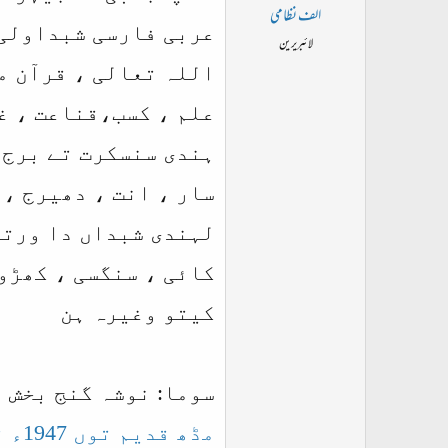
الف نظامی
عربی فارسی شبداولی 
لائبریرین
اللہ تعالی ، قرآن م
علم ، کسب،قناعت ، غض
ہندی سنسکرت تے برج 
سار ، انت ، دھیرج ، 
لہندی شبداں دا ورتا
کائی ، سنگسی ، کھڑوس
کیتو وغیرہ ہن
سوما
: نوشہ گنج بخش 
مڈھ قدیم توں 1947ء تک