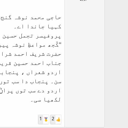
ت
د
ا
حاجی محمد نوشہ گنج بخش (1552ء - 4
ء
کہیا جاندا اے۔
پروفیسر تجمل حسین ص
"
کُجھ مواعظِ نوشہ پی
حضرت شریف احمد شرافت 
جناب احمد حسین قریش
اردو شعراں ، پنجابی
سن۔ پنجاب دا سب توں
اردو دے سب توں پراݨے
لکھیا سی۔
1
2