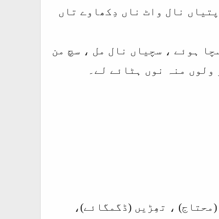
پتیاں نال واٹ ناں دِکھاوے تاں
سچا ہوئے ، سچیاں نال مل ، سچ من
وڑ ولوں منہ نوں ہٹائے لے۔
 (محتاج) ، تھِڑیں (ڈگمگائے)،