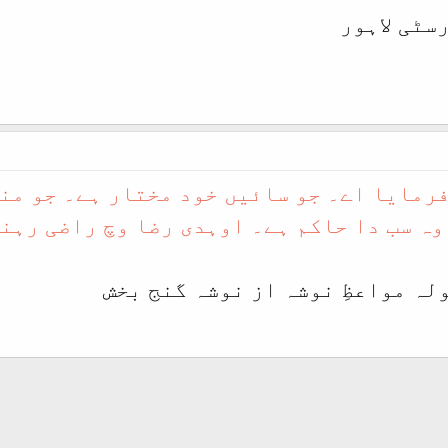
سٹی لاہور
رمایا اے۔ جو سائیں خود مختار ہے۔ جو مند
وہ سب دا حاکم ہے۔ اوہدی رضا وچ راضی رہن
لہ مواعظِ نوشہ از نوشہ گنج بخش
شامل کریں