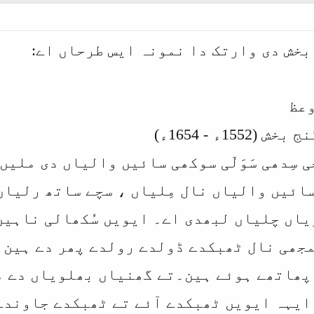
بخش دی وارتک دا نمونہ ایس طرحاں اے:
وعظ
1ء - 1654ء)
 سِدھی سَوَلّی سوکھی سائیں والیاں دی ملیں
سائیں والیاں نال مِلیاں ، سچے ساتھ رلیاں 
یاں چلیاں لبھدی اے۔ ایویں سُکھالی ناہیں 
جھی نال ٹھبکدے ڈولدے رولدے پھر دے ہین ،
چ پھاتھے ہوئے ہین۔تے گھنیاں بھلویاں دے 
 ایہہ ایویں ٹھبکدے آئے تے ٹھبکدے جاوندے