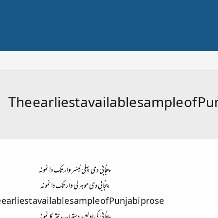
پنجابی دی پہلی مُیسّر وارتک دا نمونہ
پنجابی دی موہرلی وارتک دا نمونہ
 earliest available sample of Punjabi prose
پنجابی کی اولین دستیاب نثر کا نمونہ