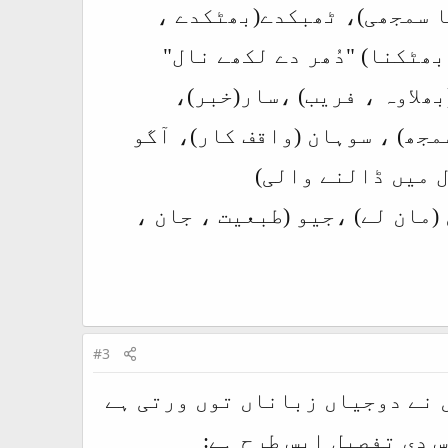
نا سمجھی)، ٹھبکدے(بھٹکدے ،
ھٹکنا) "دُھر دے لکھے نال"
ھلاوہ ، فریب) ،سار(خبر)،
مجھ) ، سوہان (واقف کار)، آگو
ول میں ڈالنے والی)
 (مان لے) ،جیو (طبعیت ، جان ،
#3
 نے دوجیاں زباناں توں ورتی ہے
 دی تفصیل ایس طرح ہے: