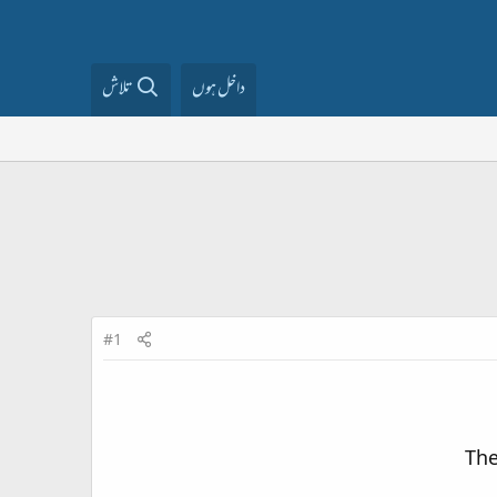
داخل ہوں
تلاش
#1
The