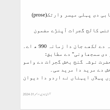
نوں پنجابی دی پہلی میسر وارتک(prose)
ئنس کالج گجرات آپنڑے مضمون
ے جان دا زمانہ 990 ھ اے۔
دی سمجھاونی" دے مطابق:
ضرت نوشہ گنج بخش گجرات دے واسو
ش دے مرید دا مرید سی۔
ں پہلاں ایہناں نے اردو دا دیوان
آخری تدوین:
دسمبر 31، 2024