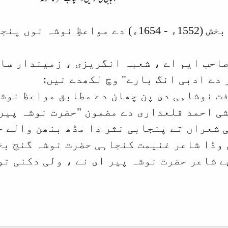
165ء) دے
مواعظِ نوشہ
احب ایم اے ، شعبہ انگریزی ، زمیندار سا
ر دے ادبی انگ بارے
" وچ لکھدے نیں:
نوشاہی دی پن چھان دے مطابق مواعظ نوشہ دے لکھ
ی احمد قلعداری دے مضمون "حضرت نوشہ پیر 
 شعراں تے پنجابی نثر دا مڈھ بنھن والے ح
 وڈا شاعر غنیمت کنجاہی حضرت نوشہ گنج بخ
 شاعر حضرت نوشہ پیر ای نے ، ولی دکنی تو