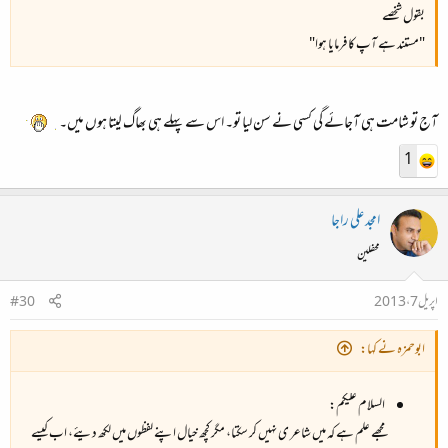
بقول شخصے
"مستند ہے آپ کا فرمایا ہوا"
آج تو شامت ہی آجائے گی کسی نے سن لیا تو۔ اس سے پہلے ہی بھاگ لیتا ہوں میں۔
1
امجد علی راجا
محفلین
اپریل 7، 2013
#30
ابوحمزہ نے کہا:
السلام علیکم:
مجھے علم ہے کہ میں شاعر ی نہیں کر سکتا، مگر کچھ خیال اپنے لفظوں میں لکھ دیئے، اب کیسے