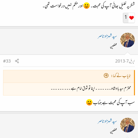
شکریہ خلیل بھائی آپ کی محبت۔
اور حکم نہیں درخواست تھی۔
1
سید شہزاد ناصر
محفلین
اپریل 7، 2013
#33
نایاب نے کہا:
محترم سید بادشاہ ۔۔۔ ۔۔۔ ۔ اپنا تو شوق امام ہے ۔۔۔ ۔۔۔ ۔۔۔
سب آپ کی محبت ہے جناب
سید شہزاد ناصر
محفلین