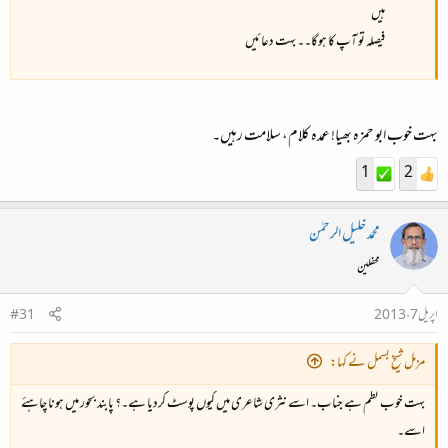
ہیں
فیصلہ تو آپ کا ہوگا۔۔ بہت دعائیں
بہت خوب ابو حمزہ بھیا! عمدہ کلام، سلامت رہیں۔
1
2
محمد خلیل الرحمٰن
محفلین
اپریل 7، 2013
#31
مزمل شیخ بسمل نے کہا:
بہت خوب نظم ہے جناب۔ اسے نثری شاعری میں کیوں پوسٹ کردیا ہے۔؟ پابند بحور میں ہونا چاہئے
اسے۔