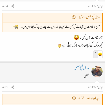
اپریل 7، 2013
#34
مزمل شیخ بسمل نے کہا:
آج تو شامت ہی آجائے گی کسی نے سن لیا تو۔ اس سے پہلے ہی بھاگ لیتا ہوں میں۔
آخر شامت آ ہی گئی نا
کچھ لوگوں کی زبان بڑی مبارک ہوتی ہے
1
مزمل شیخ بسمل
محفلین
اپریل 7، 2013
#35
سید شہزاد ناصر نے کہا: