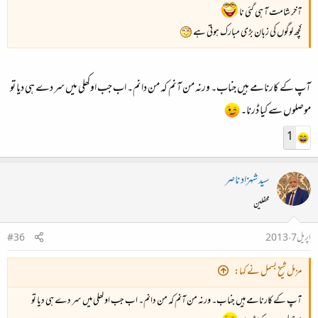
آخر شامت آ ہی گئی نا
کچھ لوگوں کی زبان بڑی مبارک ہوتی ہے
آپ کے کارنامے ہیں جناب۔ ورنہ من آنم کہ من دانم۔ اب جب اوکھلی میں سر دے ہی دیا تو
موصلوں سے کیا ڈرنا۔
1
سید شہزاد ناصر
محفلین
اپریل 7، 2013
#36
مزمل شیخ بسمل نے کہا:
آپ کے کارنامے ہیں جناب۔ ورنہ من آنم کہ من دانم۔ اب جب اوکھلی میں سر دے ہی دیا تو