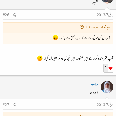
محفلین
اپریل 7، 2013
#26
سید شہزاد ناصر نے کہا:
آپ کی کہی ہوئی بات سند کا درجہ رکھتی ہے جناب
آپ شرمندہ کر رہے ہیں حضور۔ میں کچھ زیادہ تو نہیں کہہ گیا۔
1
نایاب
لائبریرین
اپریل 7، 2013
#27