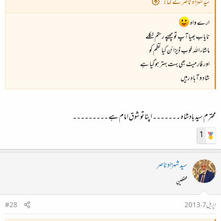
سید شہزاد ناصر نے کہا:
ارے واہ
نایاب بھیا آپ تو چھپے رستم نکلے
ماشاءاللہ خوب ڈیزائن کیا نظم کو
اور فارمیٹ بھی بہت بہتر ہو گیا ہے
شاد و آباد رہیں
محترم سید بادشاہ ۔۔۔۔۔۔۔ اپنا تو شوق امام ہے ۔۔۔۔۔۔۔۔۔
1
سید شہزاد ناصر
محفلین
اپریل 7، 2013
#28