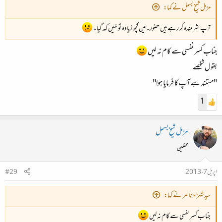
مزمل شیخ بسمل نے کہا:
آپ شرمندہ کر رہے ہیں حضور۔ میں کچھ زیادہ تو نہیں کہہ گیا۔
جناب کسر نفسی سے کام نہ لیں
بقول شخصے
"مستند ہے آپ کا فرمایا ہوا"
1
مزمل شیخ بسمل
محفلین
اپریل 7، 2013
#29
سید شہزاد ناصر نے کہا:
جناب کسر نفسی سے کام نہ لیں