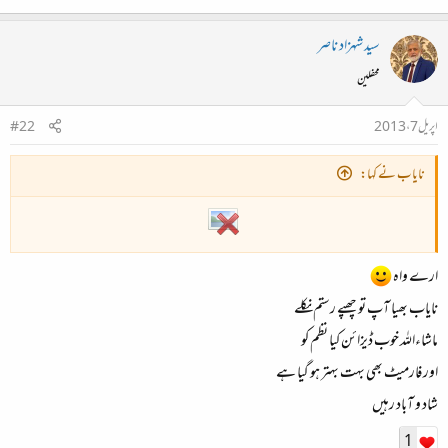
سید شہزاد ناصر
محفلین
اپریل 7، 2013
#22
نایاب نے کہا:
ارے واہ
نایاب بھیا آپ تو چھپے رستم نکلے
ماشاءاللہ خوب ڈیزائن کیا نظم کو
اور فارمیٹ بھی بہت بہتر ہو گیا ہے
شاد و آباد رہیں
1