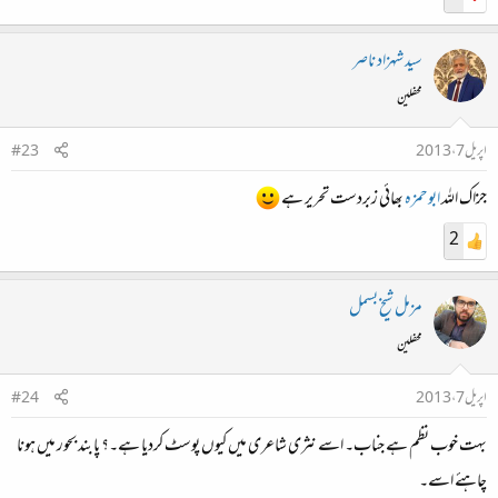
سید شہزاد ناصر
محفلین
اپریل 7، 2013
#23
جزاک اللہ
ابوحمزہ
بھائی زبردست تحریر ہے
2
مزمل شیخ بسمل
محفلین
اپریل 7، 2013
#24
بہت خوب نظم ہے جناب۔ اسے نثری شاعری میں کیوں پوسٹ کردیا ہے۔؟ پابند بحور میں ہونا
چاہئے اسے۔