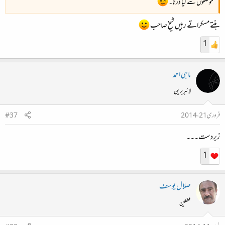
موصلوں سے کیا ڈرنا۔
ہنتے مسکراتے رہیں شیخ صاحب
1
ماہی احمد
لائبریرین
فروری 21، 2014
#37
زبردست۔۔۔
1
صلال یوسف
محفلین