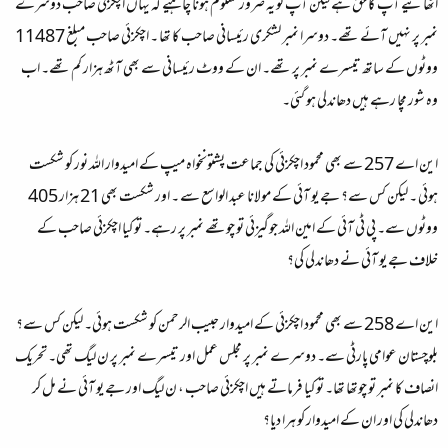
اٹھائیے آپ کا حق ہے لیکن آپ کو یہ ضرور معلوم ہونا چاہیے کہ یہاں اچکزئی صاحب دوسرے
نمبر پر نہیں آئے تھے۔ دوسرا نمبر لشکری رئیسانی صاحب کا تھا ۔ اچکزئی صاحب مبلغ 11487
ووٹوں کے ساتھ تیسرے نمبر پر تھے۔ ان کے ووٹ رئیسانی سے بھی آٹھ ہزار کم تھے۔ اب
وہ شور مچا رہے ہیں دھاندلی ہو گئی۔
این اے 257 سے بھی محمود اچکزئی کی جماعت پشتونخواہ میپ کے امیدوار اللہ نور کو شکست
ہوئی ۔ لیکن کس سے؟ جے یو آئی کے مولانا عبد الواسع سے ۔ اور شکست بھی 21 ہزار 405
ووٹوں سے۔ پی ٹی آئی کے امین اللہ جوگیزئی تو چوتھے نمبر پر رہے۔ تو کیا اچکزئی صاحب کے
خلاف جے یو آئی نے دھاندلی کی؟
این اے 258 سے بھی محمود اچکزئی کے امیدوار حبیب الرحمن کو شکست ہوئی۔ لیکن کس سے؟
بلوچستان عوامی پارٹی سے۔ دوسرے نمبر پر مجلس عمل اور تیسرے نمبر پر ن لیگ تھی۔ تحریک
انصاف کا نمبر تو چوتھا تھا۔ تو کیا فرماتے ہیں اچکزئی صاحب ، ن لیگ اور جے یو آئی نے مل کر
دھاندلی کی اور ان کے امیدوار کو ہرا دیا؟