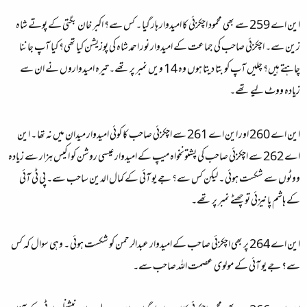
این اے 259 سے بھی محمود اچکزئی کا امیدوار ہار گیا ۔ کس سے؟ اکبر خان بگتی کے پوتے شاہ
زین سے۔ اچکزئی صاحب کی جماعت کے امیدوار نور احمد شاہ کی پوزیشن کیا تھی؟ کیا آپ جاننا
چاہتے ہیں؟ چلیں آپ کو بتا دیتا ہوں وہ 14 ویں نمبر پر تھے۔ تیرہ امیدواروں نے ان سے
زیادہ ووٹ لیے تھے۔
این اے 260 اور این اے 261 سے اچکزئی صاحب کا کوئی امیدوار میدان میں نہ تھا ۔ این
اے 262 سے اچکزئی صاحب کی پشتونخواہ میپ کے امیدوار عیسی روشن کو اکیس ہزار سے زیادہ
ووٹوں سے شکست ہوئی ۔ لیکن کس سے؟ جے یو آئی کے کمال الدین ساحب سے۔ پی ٹی آئی
کے ہاشم پانیزئی تو چھٹے نمبر پر تھے۔
این اے 264 پر بھی اچکزئی صاحب کے امیدوار عبدالرحمن کو شکست ہوئی ۔ وہی سوال کہ کس
سے؟ جے یو آئی کے مولوی عصمت اللہ صاحب سے۔