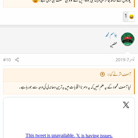
چوروں کے ساتھ جا کر بھی ویسا ہی ہوگا، میں نے تو وہی مشقت ہی کرنی ہے!
1
جاسم محمد
محفلین
نومبر 7، 2019
#10
آصف اثر نے کہا:
کیا آصف محمود کے یہ علم نہیں کہ یہ دھرنا انتخابات میں بدترین دھاندلی کی وجہ سے ہورہاہے۔