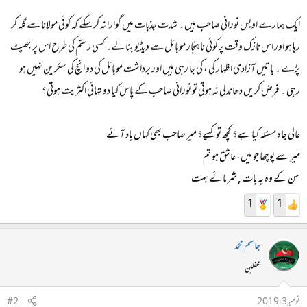
ایک ہمارے اویس نورانی صاحب ہیں ۔ شدت جذبات میں گوارا نہ کر سکے کہ کوئی مولانا سے گلہ کر
رہا ہو اور اس نازک وقت پر کوئی ناہنجار موبائل سے ویڈیو بنا لے۔ کسی رستم کی طرح اس پر جھپٹ
پڑے ۔ باتیں آزادی اظہار کی ، کی جا رہی ہیں اور برداشت موبائل کی دو انچ کی سکرین نہیں ہو
رہی ۔ فرض کریں دھاندلی نہ ہوتی تو نورانی صاحب کے پاس کیا دو تہائی اکثریت ہوتی؟
عالی جاہ مسئلہ کیا ہے؟ کچھ تو کہیے؟ میر صاحب بھی کہاں یاد آئے
میر سے پوچھا جو میں، عاشق ہو تم
سن کے وہ یہ بات , شرمائے بہت
1
1
جاسم محمد
محفلین
نومبر 3، 2019
#2