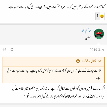
کیا آصف محمود کے یہ علم نہیں کہ یہ دھرنا انتخابات میں بدترین دھاندلی کی وجہ سے ہورہاہے۔
1
جاسم محمد
محفلین
نومبر 3، 2019
#5
الف نظامی نے کہا:
حکومت چلانے کے لیے عمران خان کو آصف زرداری کو مشیر رکھنا چاہیے۔ سیاست ، سیاست ہوتی
ہے۔
اگر سارے قومی چوروں کو جیلوں سے نکال کر اپنے ساتھ رکھنا ہی مقصود تھا (مفاہمت کی
سیاست) تو 22 سال بعد عمران خان کو اقتدار میں لانے کی کیا ضرورت تھی؟