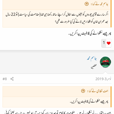
جاسم محمد نے کہا:
اگر سارے قومی چوروں کو جیلوں سے نکال کر اپنے ساتھ رکھنا ہی تھا (مفاہمت کی سیاست) تو 22 سال
بعد عمران خان کو اقتدار میں لانے کی کیا ضرورت تھی؟
پھر پیسے نکلوانے کی قابلیت پیدا کریں۔
1
جاسم محمد
محفلین
نومبر 3، 2019
#8
الف نظامی نے کہا:
پھر پیسے نکلوانے کی قابلیت پیدا کریں۔
پیسے عدالتوں نے نکلوانے ہیں۔ حکومت کا کام تو صرف ان کو این آر او نہیں دینا ہے یعنی کوئی