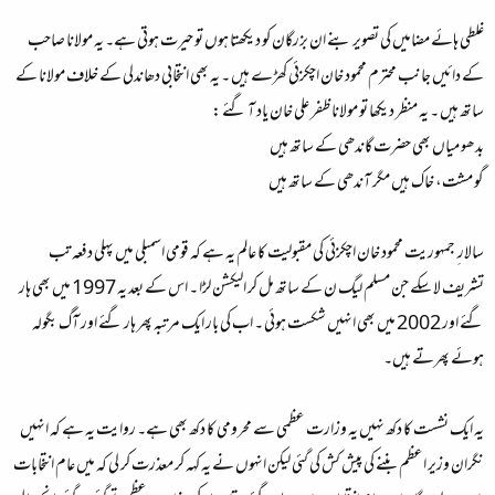
غلطی ہائے مضامیں کی تصویر بنے ان بزرگان کو دیکھتا ہوں تو حیرت ہوتی ہے۔ یہ مولانا صاحب
کے دائیں جانب محترم محمود خان اچکزئی کھڑے ہیں ۔ یہ بھی انتخابی دھاندلی کے خلاف مولانا کے
ساتھ ہیں ۔ یہ منظر دیکھا تو مولانا ظفر علی خان یاد آ گئے :
بدھو میاں بھی حضرت گاندھی کے ساتھ ہیں
گو مشت، خاک ہیں مگر آندھی کے ساتھ ہیں
سالار ِ جمہوریت محمود خان اچکزئی کی مقبولیت کا عالم یہ ہے کہ قومی اسمبلی میں پہلی دفعہ تب
تشریف لا سکے جن مسلم لیگ ن کے ساتھ مل کر الیکشن لڑا ۔ اس کے بعد یہ 1997 میں بھی ہار
گئے اور 2002 میں بھی انہیں شکست ہوئی ۔ اب کی بار ایک مرتبہ پھر ہار گئے اور آگ بگولہ
ہوئے پھرتے ہیں۔
یہ ایک نشست کا دکھ نہیں یہ وزارت عظمی سے محرومی کا دکھ بھی ہے۔ روایت یہ ہے کہ انہیں
نگران وزیر اعظم بننے کی پیش کش کی گئی لیکن انہوں نے یہ کہہ کر معذرت کر لی کہ میں عام انتخابات