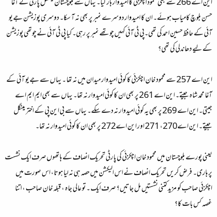
این اے 266 سے بھی محمود اچکزئی کا امیدوار ہار گیا۔ یہاں سے بلوچستان نیشنل پارٹی کے آغا
حسن بلوچ کامیاب ہوئے۔ ان کا امیدوار دوسرے نمبر پر بھی نہ آ سکا۔ دوسری پوزیشن جے یو
آئی کے حافظ حسین احمد کی تھی۔پی ٹی آئی کہیں چوتھے نمبر پر رہی۔ کیا پی ٹی آئی نے چوتھی پوزیشن
کے لیے دھاندلی کی تھی؟
این اے 257 سے محمود خان اچکزئی کا کوئی امیدوار میدان میں نہ تھا ۔ یہاں سے جے یو آئی کے
آغا محمد شاہ جیتے۔ این اے 261 پر بھی ان کا کوئی امیدوار نہ تھا۔ یہاں سے بھی ایم ایم اے
جیتی۔ این اے 269 پر بھی یہ کوئی امیدوار نہ دے سکے۔ یہاں سے بی این پی کے اختر مینگل
جیتے۔ این اے270، 271 اور این اے272 پر بھی ان کا کوئی امیدوار نہ تھا۔
یعنی پورے بلوچستان میں محمود خان اچکزئی کی پارٹی تحریک انصاف کے ہاتھوں صرف ایک نشست
پر ہاری۔ فرض کریں تحریک انصاف نے اس الیکشن میں حصہ ہی نہ لیا ہوتا، اس صورت میں
اچکزئی صاحب کو مزید کتنی نشستیں مل جاتیں؟ صرف ایک ۔ تو عالی جاہ ، قبلہ خان صاحب ، اتنا
غصہ کس بات کا؟