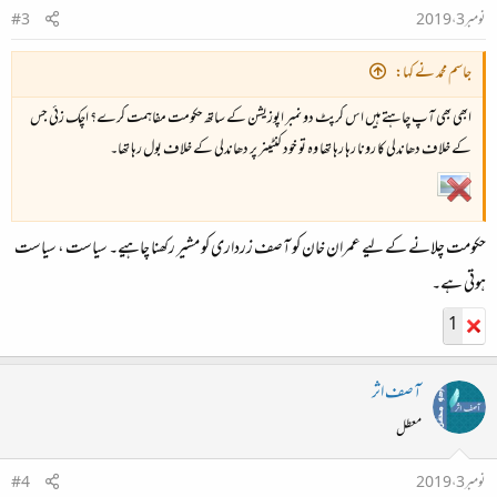
نومبر 3، 2019
#3
جاسم محمد نے کہا:
ابھی بھی آپ چاہتے ہیں اس کرپٹ دو نمبر اپوزیشن کے ساتھ حکومت مفاہمت کرے؟ اچک زئی جس
کے خلاف دھاندلی کا رونا رہا رہا تھا وہ تو خود کنٹینر پر دھاندلی کے خلاف بول رہا تھا۔
حکومت چلانے کے لیے عمران خان کو آصف زرداری کو مشیر رکھنا چاہیے۔ سیاست ، سیاست
ہوتی ہے۔
1
آصف اثر
معطل
نومبر 3، 2019
#4