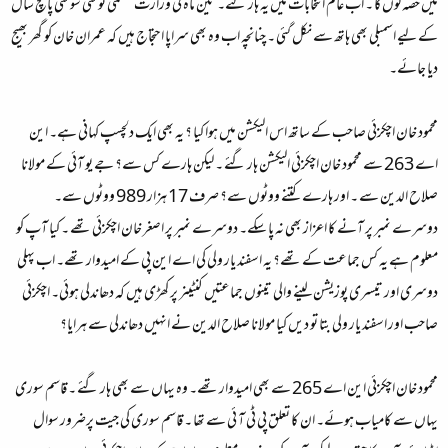
میں حصہ لوں گا ۔ اب عام انتخابات میں یہ ہار گئے۔ تین ماہ کی وزارت عظمی تو گئی سو گئی پانچ سال
کے لیے اسمبلی بھی ہاتھ سے نکل گئی ۔ چنانچہ اب وہ بھی سراپا احتجاج ہیں کہ عمران خان کو گھر بھیج
دیا جائے۔
محمود خان اچکزئی صاحب کے ساتھ اس الیکشن میں ہوا کیا ؟ یہ بھی ایک دلچسپ کہانی ہے۔ این
اے 263 سے محمود خان اچکزئی الیکشن ہار گئے ۔ لیکن ہارے کس سے؟ جے یو آئی کے مولانا
صلاح الدین سے ۔ اور ہارے کتنے ووٹوں سے؟ صرف 17 ہزار 989 ووٹوں سے۔
دوسرے نمبر پر آنے کا اعزاز بھی نہ پا سکے۔ دوسرے نمبر پر اصغر خان اچکزئی تھے ۔ کیا آپ کو
معلوم ہے یہ کس جماعت کے تھے؟ یہ اسفند یار ولی کی اے این پی کے امیدوار تھے۔ اب پہلی
دوسری اور تیسری پوزیشن لینے والی تینوں جماعتیں کنٹینر پر کھڑی ہیں کہ دھاندلی ہوئی۔ اچکزئی
صاحب اور اسفند یار ولی بتا تو دیں کیا مولانا صلاح الدین نے انہیں دھاندلی سے ہرایا؟
محمود خان اچکزئی این اے 265 سے بھی امیدوار تھے۔ وہ یہاں سے بھی ہار گئے ۔ قاسم سوری
یہاں سے کامیاب ہوئے۔ ان کا تعلق پی ٹی آ ئی سے تھا ۔ قاسم سوری کی جیت پرضرور سوال