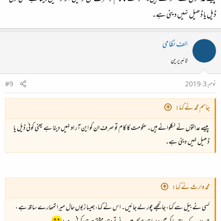
ڈیل یا ڈھیل نہیں دینی ہے۔
الف نظامی
لائبریرین
نومبر 3، 2019
#9
جاسم محمد نے کہا:
پیسے عدالتوں نے نکلوانے ہیں۔ حکومت کا کام تو صرف ان کو این آر او نہیں دینا ہے یعنی کوئی ڈیل یا
ڈھیل نہیں دینی ہے۔
محمد وارث نے کہا:
کسی نے بیل سے کہا، جا تجھے چور لے جائیں۔ اس نے کہا، جیسا زبوں حال میرا تمھارے ساتھ ہے ،