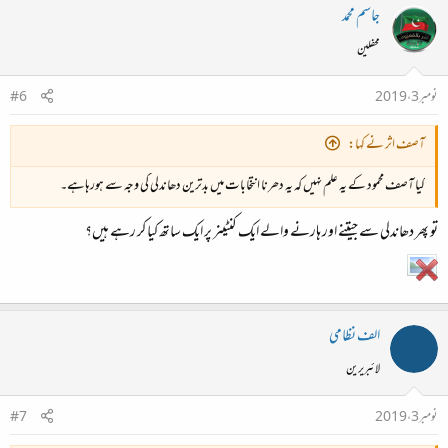
جاسم محمد
محفلین
نومبر 3، 2019
#6
آصف اثر نے کہا:
کیا آصف محمود کے یہ علم نہیں کہ یہ دھرنا انتخابات میں بدترین دھاندلی کی وجہ سے ہورہاہے۔
تو پھر دھاندلی سے جیتنے اور ہارنے والے ایک کنٹینر پر ایک ساتھ کیا کر رہے ہیں؟
الف نظامی
لائبریرین
نومبر 3، 2019
#7