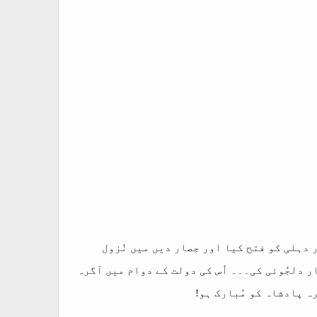
ر دہلی کو فتح کیا اور حِصار دیں میں نُزول
ر دلجُوئی کی۔۔۔ اُس کی دولت کے دوام میں آگرہ
رہ پادشاہ کو مُبارک ہو!