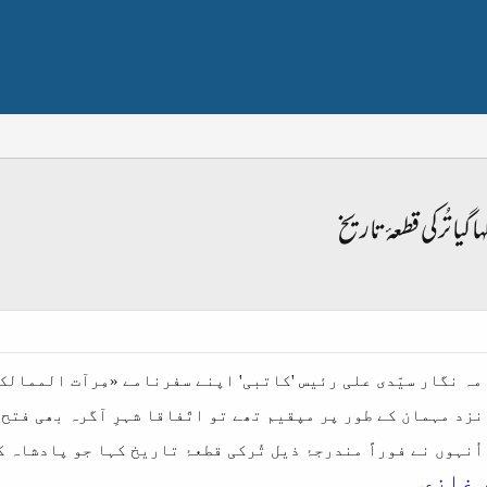
یا تُرکی قطعۂ تاریخ
زد مہمان کے طور پر مپقیم تھے تو اتّفاقا شہرِ آگرہ بھی فتح 
ُنہوں نے فوراً مندرجۂ ذیل تُرکی قطعۂ تاریخ کہا جو پادشاہ کو
 غازی