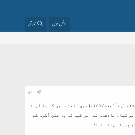
داخل ہوں
تلاش
#1
عُثمانی امیرالبحر اور سفرنامہ نگار سیّدی علی رئیس 'کاتبی' اپنے سفرنامے «مِرآت الممالک» (سالِ تألیف: ۱۵۵۷ء) میں لکھتے ہیں کہ جن ایّام
ہو گیا۔ پادشاہ نے امر کیا کہ وہ فتحِ آگرہ کے
 بِسیار پسند آیا: