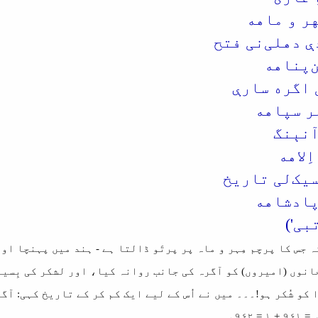
هر و ماهه
 دهلی‌نی فتح
ن‌پناهه
 اگره سارې
لر سپاهه
آنېنگ
ِلاهه
یک‌لی تاریخ
پادشاهه
بی')
ہ جس کا پرچم مِہر و ماہ پر پرتَو ڈالتا ہے - ہند میں پہنچا او
انوں (امیروں) کو آگرہ کی جانب روانہ کیا، اور لشکر کی بِسیا
 کو شُکر ہو!۔۔۔ میں نے اُس کے لیے ایک کم کر کے تاریخ کہی: آگ
۹۶۲ھ