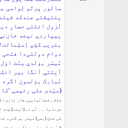
ت
سالور پرتَو لِواسی مِ
د
ا
یئتیشتی هندکه قېلدې
ء
نُزول ائتتی حصارِ دی
یېپاردې نیجه خان‌نې
بئریب کؤپ اِستِمالت‌
دوامِ دولتی‌دا فتحی 
مُیسّر بۏلدې مِنّت اۏل ا
آیتتې آنگا بیر ائکس
مُبارک بۏلسون اگره 
(سیّدی علی رئیسی 'کات
فلک رفعت ہُمایوں شاہِ غازی - ک
فرمایا۔۔۔ اُس نے [اپنے] چند خ
کی فتح [بھی] میسّر ہو گئی، خدا
× مُبارک بۏلسون اگره پادشاهه = ۹۶۱ + ۱ = 