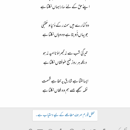
اپنے حق کے لئے سارا جہاں نکلتا ہے
دو کنارے ہیں سمندر کے دُنیا و عُقبٰی
جو یہاں ڈُوبتا ہے وہ وہاں نکلتا ہے
تیرگئ شب سے نہ گبھراؤ نا امید نہ ہو
دیکھ ہر روز صُبح ضوفشاں نکلتا ہے
ایسا لگتا ہے شارق یہ خفا ہے قسمت
نغمہ سمجھے جِسے ہم وہ فِغاں نکلتا ہے
محفل فورم صرف مطالعے کے لیے دستیاب ہے۔