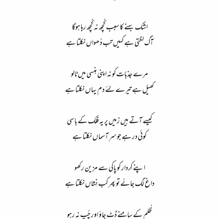
د
ا
اشک بہنے کا سبب کُچھ نہ کُچھ رہا ہوگا
ء
آگ لگتی ہے کہیں تب دُھواں نکلتا ہے
مرے جذبات کو نہ اپنی ہنسی میں ٹالو
کھیل ہے تیرے لئے دم یہاں نکلتا ہے
کیسے آتے ہیں زمیں پر یہ فلک کے باسی
کوئی در ہے جو سرِ آسماں نکلتا ہے
اپنے کِردار کو پاکی سے مزین رکھو
داغ لگ جائے تو پھر کب نِشاں نکلتا ہے
ظُلم کے سامنے ڈٹ جاؤ اور چُپ نہ رہو