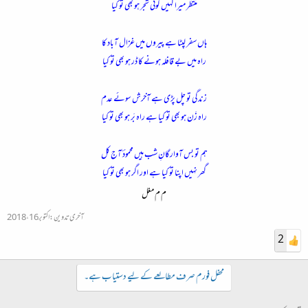
منتظر میرا کہیں کوئی شجر ہو بھی تو کیا
ہاں سفر لپٹا ہے پیروں میں غزال آباد کا
راہ میں بے قافلہ ہونے کا ڈر ہو بھی تو کیا
زندگی تو چل پڑی ہے آخرش سوئے عدم
راہ زَن ہو بھی تو کیا ہے راہ بَر ہو بھی تو کیا
ہم تو بس آوارگانِ شب ہیں محمودؔ آج کل
گھر نہیں اپنا تو کیا ہے اور اگر ہو بھی تو کیا​
م م مغل
آخری تدوین:
اکتوبر 16، 2018
2
محفل فورم صرف مطالعے کے لیے دستیاب ہے۔