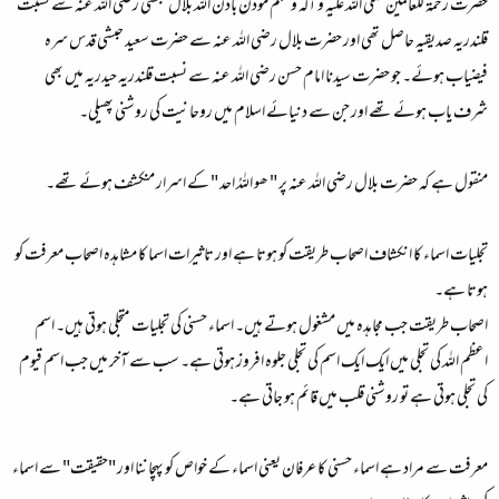
حضرت رحمۃ للعالمین صلی اللہ علیہ و آلہ وسلم موذن باذن اللہ بلال حبشی رضی اللہ عنہ سے نسبت
قلندریہ صدیقیہ حاصل تھی اور حضرت بلال رضی اللہ عنہ سے حضرت سعید حبشی قدس سرہ
فیضیاب ہوئے۔ جو حضرت سیدنا امام حسن رضی اللہ عنہ سے نسبت قلندریہ حیدریہ میں بھی
شرف یاب ہوئے تھے اور جن سے دنیائے اسلام میں روحانیت کی روشنی پھیلی۔
منقول ہے کہ حضرت بلال رضی اللہ عنہ پر " ھو اللہُ احد " کے اسرار منکشف ہوئے تھے۔
تجلیات اسماء کا انکشاف اصحاب طریقت کو ہوتا ہے اور تاثیرات اسما کا مشاہدہ اصحاب معرفت کو
ہوتا ہے۔
اصحاب طریقت جب مجاہدہ میں مشغول ہوتے ہیں۔ اسماء حسنی کی تجلیات متجلی ہوتی ہیں۔ اسم
اعظم اللہ کی تجلی میں ایک ایک اسم کی تجلی جلوہ افروز ہوتی ہے۔ سب سے آخر میں جب اسم قیوم
کی تجلی ہوتی ہے تو روشنی قلب میں قائم ہو جاتی ہے۔
معرفت سے مراد ہے اسماء حسنی کا عرفان یعنی اسماء کے خواص کو پہچاننا اور "حقیقت" سے اسماء