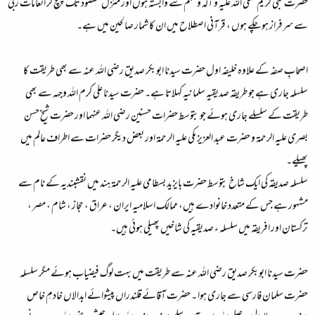
حضرت نبی کریم صلی اللہ علیہ و آلہ وسلم سے وابستہ ہوں اور منزل مقصود تک پہنچ کر انعامات ربی
سے سرفراز ہو چکے ہوں ، قرآنی اصطلاح میں ان کا شمار صالحین میں ہے۔
اصحابِ صفہ کے علاوہ خلیفہ اول حضرت سیدنا ابوبکر صدیق رضی اللہ عنہ سے بھی طریقت کا
سلسلہ جاری ہے جو طریقہ صدیقیہ سلمانیہ کہلاتا ہے۔ حضرت سیدنا علی کرم اللہ وجہہ سے بھی
طریقت کے سلسلے جاری ہوئے جو بتوسط حضرات حسنین رضی اللہ عنہما اور حضرت شیخ حسن
بصری علیہ الرحمۃ و حضرت عبد العزیز مکی علیہ الرحمۃ اور بعض دیگر حضرات سے اطراف عالم میں
پھیلے۔
سلسلہ صدیقہ کی ایک شاخ بتوسط حضرت بایزید بسطامی علیہ الرحمۃ ہند میں نقشبندیہ کے نام سے
مشہور ہے جس کے متعدد خانوادے ہیں، ممالک اسلامیہ ایران ، عراق ، حجاز ، شام ، مصر ،
ترکستان اور افریقہ میں سلسلہ ء صدیقیہ کی شاخیں پھیلی ہوئی ہیں۔
حضرت سیدنا ابوبکر صدیق رضی اللہ عنہ سے طریقت میں بہت لوگ فیضیاب ہوئے مگر سلسلہ
حضرت سلمان فارسی سے جاری ہوا ۔ حضرت آقائے قلندراں پیشوائے ابدالاں خادمِ خاص