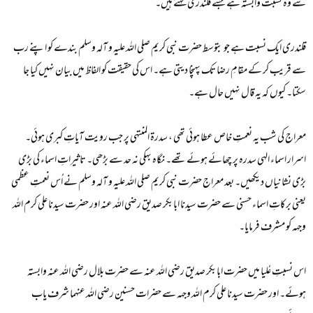
سے وہ نسبت وابستہ ہے جسے قلندری کہتے ہیں۔
قلندری ایک نسبت ہے جو بتوسط حضرت نبی کریم صلی اللہ علیہ و آلہ وسلم بندے کو اپنے رب
سے قریب کر کے مقامِ رضا تک پہنچا دیتی ہے۔ اس کی حقیقت کو الفاظ میں بیان نہیں کیا جا
سکتا۔ کیوں کہ یہ قال نہیں حال ہے۔
معراج کی شب یہ نعمتِ خاص عطا ہوئی تھی ، سدرۃ المنتہی پر جب رویت آیاتِ کبری ہوئی۔
اسرار اسماء الہی سدرہ پر چھائے ہوئے تھے۔ نگاہ بہکی نہ حد سے بڑھی۔ تاثیراتِ اسماء کی بڑی
بڑی نشانیاں دیکھیں۔ بعد معراج حضرت نبی کریم صلی اللہ علیہ و آلہ وسلم نے اُس نعمتِ عظمی
یعنی برکاتِ اسماء حسنی سے حضرت سیدنا ابابکر صدیق رضی اللہ عنہ اور حضرت سیدنا علی کرم اللہ
وجہہ کو مشرف فرمایا۔
اس نسبتِ عُلیا میں حضرت ابابکر صدیق رضی اللہ عنہ سے حضرت بلال رضی اللہ عنہ وابستہ
ہوئے۔ اور حضرت سیدنا علی کرم اللہ وجہہ سے حضرات حسنین رضی اللہ عنہما شرف یاب