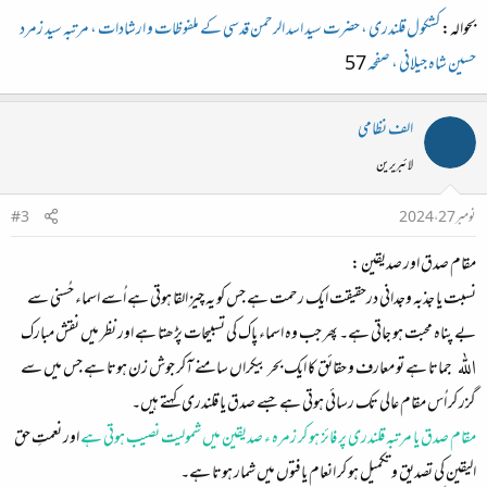
بحوالہ:
کشکول قلندری ، حضرت سید اسد الرحمن قدسی کے ملفوظات و ارشادات ، مرتبہ سید زمرد
حسین شاہ جیلانی ، صفحہ
57
الف نظامی
لائبریرین
نومبر 27، 2024
#3
مقام صدق اور صدیقین :
نسبت یا جذبہ وجدانی درحقیقت ایک رحمت ہے جس کو یہ چیز القا ہوتی ہے اُسے اسماء حُسنی سے
بے پناہ محبت ہو جاتی ہے۔ پھر جب وہ اسماء پاک کی تسبیحات پڑھتا ہے اور نظر میں نقش مبارک
اللہ
جماتا ہے تو معارف و حقائق کا ایک بحر بیکراں سامنے آکر جوش زن ہوتا ہے جس میں سے
گزر کر اُس مقام عالی تک رسائی ہوتی ہے جسے
صدق
یا قلندری کہتے ہیں۔
مقام صدق یا مرتبہ قلندری پر فائز ہو کر زمرہ ء صدیقین میں شمولیت نصیب ہوتی ہے
اور نعمتِ حق
الیقین کی تصدیق و تکمیل ہو کر انعام یافتوں میں شمار ہوتا ہے۔