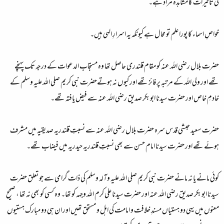
کی تاثیرات کا مشاہدہ مراد ہے۔
خواصِ اسماء کا پورا علم تو محال ہے کیونکہ یہ اسرارِ الہی ہیں۔
حضرت بلال رضی اللہ عنہ کو مقام قلندری حاصل تھا وہ مستجاب الدعوات کے درجہ تک پہنچے
تھے اور ولی اللہ کے مرتبہ پر فائز تھے اور کیوں نہ ہوتےحضرت نبی کریم صلی اللہ علیہ وسلم کے
خادمِ خاص اور حضرت سیدنا ابوبکر صدیق رضی اللہ عنہ سے فیض یافتہ تھے۔
حضرت سعید حبشی قدس سرہ حضرت بلال رضی اللہ عنہ سے نسبتِ قلندریہ صدیقیہ میں مشرف
ہوئے تھے اور حضرت سیدنا امام حسن سے بھی نسبتِ قلندریہ حیدریہ میں فیضاب تھے۔
کوئی مانے یا نہ مانے حضرت نبی کریم صلی اللہ علیہ وآلہ وسلم کی ذات گرامی سے جو تعلق حضرت
سیدنا ابوبکر صدیق رضی اللہ عنہ اور حضرت سیدنا علی کرم اللہ وجہہ کو تھا۔ وہ کسی کو بھی نہ تھا ، صحیح
معنوں میں یہی دو ہستیاں مسندِ خلافت و امامت کی اہل و مستحق تھیں اور ان ہی دو مبارک ہستیوں