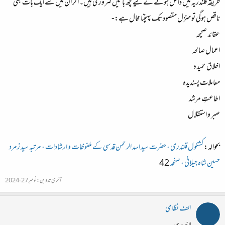
طریقہ قلندریہ میں داخل ہونے کے لیے چھ باتیں ضروری ہیں۔ اگر ان میں سے ایک بات بھی
ناقص ہوگی تو منزل مقصود تک پہنچنا محال ہے:-
عقائد صحیحہ
اعمال صالحہ
اخلاق حمیدہ
معاملات پسندیدہ
اطاعتِ مرشد
صبر و استقلال
بحوالہ:
کشکول قلندری ، حضرت سید اسد الرحمن قدسی کے ملفوظات و ارشادات ، مرتبہ سید زمرد
حسین شاہ جیلانی ، صفحہ
42
آخری تدوین:
نومبر 27، 2024
الف نظامی