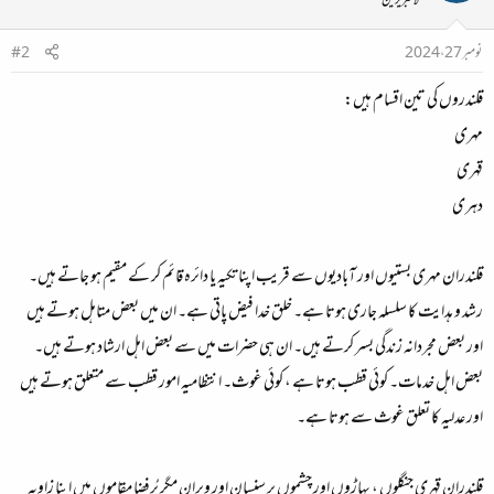
لائبریرین
نومبر 27، 2024
#2
قلندروں کی تین اقسام ہیں:
مہری
قہری
دہری
قلندران مہری
بستیوں اور آبادیوں سے قریب اپنا تکیہ یا دائرہ قائم کر کے مقیم ہو جاتے ہیں۔
رشد و ہدایت کا سلسلہ جاری ہوتا ہے۔ خلق خدا فیض پاتی ہے۔ ان میں بعض متاہل ہوتے ہیں
اور بعض مجردانہ زندگی بسر کرتے ہیں۔ ان ہی حضرات میں سے بعض اہل ارشاد ہوتے ہیں۔
بعض اہل خدمات۔ کوئی قطب ہوتا ہے ، کوئی غوث۔ انتظامیہ امور قطب سے متعلق ہوتے ہیں
اور عدلیہ کا تعلق غوث سے ہوتا ہے۔
قلندرانِ قہری
جنگلوں ، پہاڑوں اور چشموں پر سنسان اور ویران مگر پُرفضا مقاموں میں اپنا زاویہ