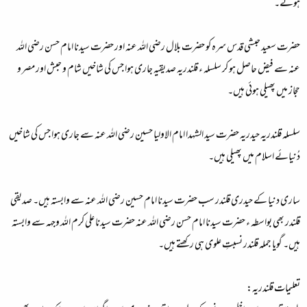
ہوئے۔
حضرت سعید حبشی قدس سرہ کو حضرت بلال رضی اللہ عنہ اور حضرت سیدنا امام حسن رضی اللہ
عنہ سے فیض حاصل ہو کر سلسلہ ء قلندریہ صدیقیہ جاری ہوا جس کی شاخیں شام و حبش اور مصر و
حجاز میں پھیلی ہوئی ہیں۔
سلسلہ قلندریہ حیدریہ حضرت سید الشہدا امام الاولیا حسین رضی اللہ عنہ سے جاری ہوا جس کی شاخیں
دُنیائے اسلام میں پھیلی ہیں۔
ساری دنیا کے حیدری قلندر سب حضرت سیدنا امام حسین رضی اللہ عنہ سے وابستہ ہیں۔ صدیقی
قلندر بھی بواسطہ ء حضرت سیدنا امام حسن رضی اللہ عنہ حضرت سیدنا علی کرم اللہ وجہہ سے وابستہ
ہیں۔ گویا جملہ قلندر نسبتِ علوی ہی رکھتے ہیں۔
تعلیمات قلندریہ: