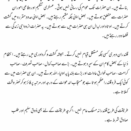
بناتے ہیں۔ ان حضرات تک عوام کی رسائی نہیں ہوتی۔ عسکری تنظیم اور دفاعی امور ان
حضرات سے متعلق ہوتے ہیں۔ بعض اپنی جگہ مقیم رہتے ہیں۔ بعض اپنی حدودِ مقررہ میں گشت
کرتے ہیں۔ اوتاد اور ابدال ان ہی حضرات میں سے ہوتے ہیں۔ یہ حضرات ازدواجی زندگی سے
قطعا دور رہتے ہیں۔
قلندران دہری
کسی جگہ مستقل قیام نہیں کرتے۔ ہمیشہ گشت و گرداوری میں رہتے ہیں۔ انتظام
دُنیا کے بعض کام ان کے سپرد ہوتے ہیں۔ بڑے صاحب کمال ، صاحب تصرف ، صاحب
کرامت ، صاحب خوارقِ عادات اور بڑے بلند پایہ اولیاء اللہ ہوتے ہیں۔ ان ہی حضرات میں سے
کوئی ایک فرد قلندر اعظم ہوتا ہے جو مستجاب الدعوات کے درجہ اور مرتبہ پر فائز ہو کر خضر وقت
کہلاتا ہے۔
طریقت کی طرح قلندرانہ مسلک عام نہیں ، اگرچہ طریقت کے لئے بھی ذوقِ سلیم اور طلب
صادق شرط ہے۔