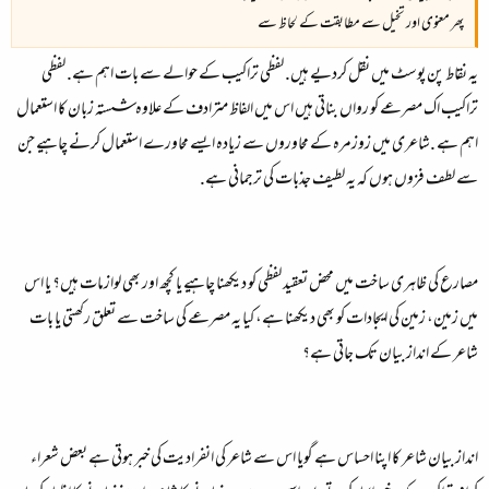
پھر معنوی اور تخیل سے مطابقت کے لحاظ سے
یہ نقاط پن پوسٹ میں نقل کردیے ہیں. لفظی تراکیب کے حوالے سے بات اہم ہے. لفظی
تراکیب اک مصرعے کو رواں بناتی ہیں اس میں الفاظ مترادف کے علاوہ شستہ زبان کا استعمال
اہم ہے .شاعری میں زوزمرہ کے محاوروں سے زیادہ ایسے محاورے استعمال کرنے چاہیے جن
سے لطف فزوں ہوں کہ یہ لطیف جذبات کی ترجمانی ہے.
مصارع کی ظاہری ساخت میں محض تعقید لفظی کو دیکھنا چاہیے یا کچھ اور بھی لوازمات ہیں؟ یا اس
میں زمین، زمین کی ایجادات کو بھی دیکھنا ہے، کیا یہ مصرعے کی ساخت سے تعلق رکھتی یا بات
شاعر کے انداز بیان تک جاتی ہے؟
انداز بیان شاعر کا اپنا احساس ہے گویا اس سے شاعر کی انفرادیت کی خبر ہوتی ہے بعض شعراء