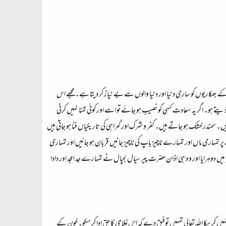
در کے بھکاریوں کو ساری دنیا اور دنیا والوں سے بے نیاز کر دیتا ہے۔ مجھے اس
تے ہو۔ اگر یہ سعادت کسی کو نصیب ہو جائے تو اسے اور کوئی تمنا نہیں کرنی
۔ سمندر خشک ہو جاتے ہیں۔ کفر و شرک اور گمراہی کی تاریکیاں فنا ہو جاتی ہیں
 تمہاری ماں اور تمہارے ناچیز باپ کی ناچیز جانیں قربان ہو جائیں اور تمہاری
وہرایا اور وہ ہی اذان حضرت پیر سیال لجپال نے تمہارے جد امجد اور دادا
ں کر سکا اللہ تعالی تمہیں توفیق دے کہ اس غلامی کا حق ادا کر سکو۔ خون کے