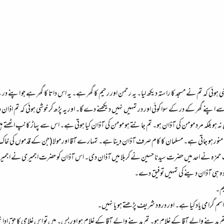
شی ہوئی کہ تم نے مسجد کا راستہ دیکھ لیا۔ یہ رحمن اور رحیم کا گھر ہے۔ یہ اس داتا کا گھر ہے جو اپنے 
نے گھر کے در کے سوا کوئی اور در تمہیں نہیں دیکھنے دے گا۔ اور یہ پڑھ کر خوشی ہوئی کہ تم اذان دی
 ہو بلکہ مرد مومن کی آذان ہو۔ تم جانتے ہو مومن کی آذان کیا ہوتی ہے۔ اس سے پہاڑ کانپ اٹھتے ہیں
نیا منور ہو جاتی ہے۔ مسلمان کا کام صرف آذان دینا ہے۔ تمہارے آقا اور مولا (جن کے قدموں کی خاک پر
زہ نے احد میں حضرت سیدنا حسین نے کربلا میں آذان دی۔ اس آذان کو حضرت اجمیری نے اجمیر میں د
ں وہ ہی آذان دینے کی تمہیں توفیق دے۔
یم۔
اسم گرامی یاد کیا ہے۔ اور درود شریف پڑھتے ہو یا نہیں۔
تم مدینے والے آقا کے غلام ہو۔ تم مدینے والے آقا کے غلام ہو اور بس۔ میں تو اس غلامی کا حق ادا نہی