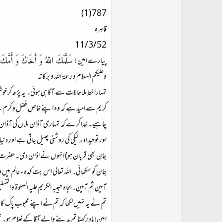
ت
787 (1)
د
قاہرہ
ا
ء
11/3/52
سَلَّمَكَ اللّهُ وَ أَخَاكَ وَ أُمَّكَ
پیارے امین !
وعلیکم السلام و رحمۃ اللہ و برکاتہ
تمہارا خط ملا حالات سے آگاہی ہوئی۔ یہ پڑھ کر خو
کریم سے امید ہے کہ وہ اپنے خاص فضل و کرم سے اپ
چاہیے۔ خدا کرے کہ تمہاری آذان ملاں کی آذان نہ
اور توحید اور نیکی کی روشنی پھیل جاتی ہے اور د
جان بھی قربان ہو) انہوں نے اذان دی۔ حضرت حم
جان کو سکھائی۔ اللہ تعالی اس بت کدہ ء عالم می
آمین ثم آمین۔ بجاہ حبیبہ الکریم علیہ الصلوۃ و التسل
تم نے یہ نہیں لکھا کہ تم نے اپنے محبوب پاک کا 
امین! یاد رکھنا تم مدینے والے آقا کے غلام ہو۔ 