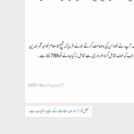
 کی زبان میں 786 لکھا جاتا ہے۔ مگر آپ دیکھ رہے ہیں کہ حضور ضیاء الامت نے 786کے بجائے 787لکھا۔ ایک دفعہ آپ نے خود اس کی وضاحت کرتے ہوئے فرمایا کہ شیخ الاسلام خواجہ قمر الدین
آخری تدوین:
فروری 14، 2025
محفل فورم صرف مطالعے کے لیے دستیاب ہے۔