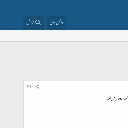
داخل ہوں
تلاش
#1