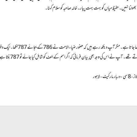
ا نہیں۔ حفیظ میاں کو بہت بہت پیار۔ خالہ صاحبہ کو سلام کہنا۔
1: عموما تسمیہ کو علم الاعداد
شامل کریں