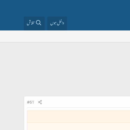
داخل ہوں
تلاش
#61