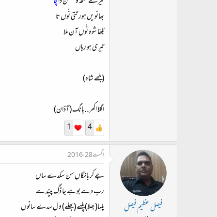
تیرے مُکھّ ویکھن دا
چا
بھانویں ہور تتی نُوں تا
بُلھّا شوہ نُوں آن ملا
تیری ہو رہاں
(بلھے شاہ)
اگلا اکھر..بانگ (آذان)
1
4
اگست 28، 2016
جے کر بانگاں سن سکدے ساں
رب دے بوہے جا ڈگ پیندے
پلہا(بھلا) پلہے (بھلے) ول سدے سانوں
فیصل عظیم فیصل