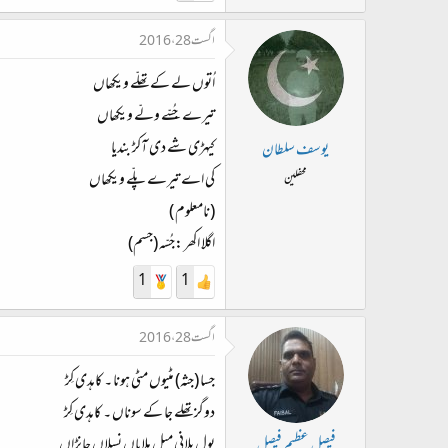
اگست 28، 2016
اُتوں لے کے تھلّے ویکھاں
تیرے جُسّے ولّے ویکھاں
کیہڑی شے دی آکڑ بندیا
یوسف سلطان
کی اے تیرے پلّے ویکھاں
محفلین
(نامعلوم )
اگلا اکھر :جُسّہ (جسم)
1
1
اگست 28، 2016
جسا (جثہ) مٹیوں مٹی ہونا ۔ کاہدی کِڑ
دوگز تھلے جا کے سوناں ۔ کاہدی کِڑ
بول بلانی میل ملاپاں نسلاں جانڑاں