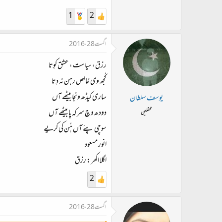
1
2
اگست 28، 2016
رزق، سیاست ، عشق کوِتا​
کُجھ وی خالص رہن نہ دِتا​
ساری کیڈھ ونجا بیٹھے آں​
یوسف سلطان
دودھ وچ سرکہ پا بیٹھے آں​
محفلین
سوچی پئے آں ہُن کی کریے​
انور مسعود
اگلا اکھر : رزق
2
اگست 28، 2016