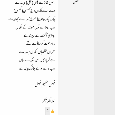
اسیں نمانڑے پلہی (بھلی) بیہندے
محفلین
دے دے اکھاں وچ کسہن (گھسن)
چک چک چہولی(جھولی) سارے کیہندے
رب اپنڑے توں میٹ کے اکھاں
اپنڑی آکڑ چمدے ریہندے
ربا رحمت کر ساڈے تے
عمراں لنگھیاں دکھاں سیہندے
جے کر بانگاں سن سکدے ساں
رب دے بوہے جا ڈگ پیندے
فیصل عظیم فیصل
اغلا اکھر آکڑ
4