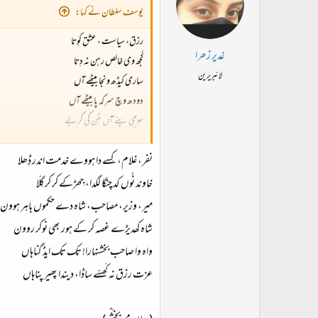
یوسف سلطان نے کہا:
رزق، سیاست ، عشق کوِتا
غدیر زھرا
کُجھ وی خالص رہن نہ دِتا
لائبریرین
ساری کیڈھ ونجا بیٹھے آں
دودھ وچ سرکہ پا بیٹھے آں
سوچی پئے آں ہُن کی کریے​
انور مسعود
نفر، غلام، کِسے دا ہووے خدمت اندر ڈِھلا
اگلا اکھر : رزق
خاوند نُوں کد چنگا لگدا، جِھڑکے کر کر گِلّا
میر، وزیر، مصاحب، شاہ دے حکموں باہر ہوون
شاہ کھدیڑے غصہ کر کے ہور بھی نوکر روون
واہ وا صاحب بخشنہارا! تک تک ایڈ گناہاں
عزت رزق نہ کَھسّے ساڈا، دیندا پھیر پناہاں