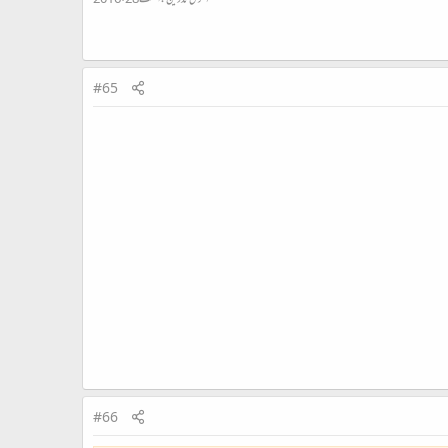
#65
#66