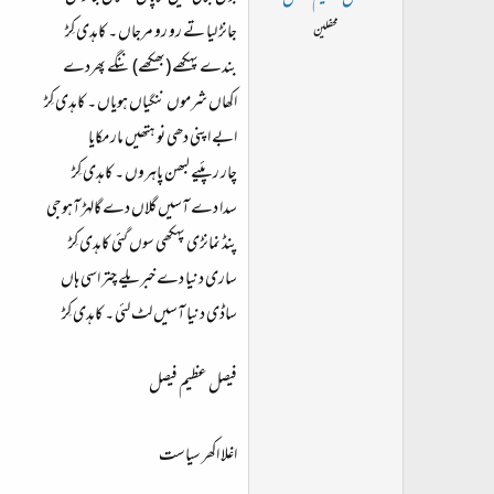
فیصل عظیم فیصل
جانڑ لیا تے رو رو مرجاں ۔ کاہدی کِڑ
محفلین
بندے پہکھے (بھکھے) ننگے پھردے
اکھاں شرموں ننگیاں ہویاں ۔ کاہدی کِڑ
ابے اپنی دھی نو ہتھیں مار مکایا
چار رپئیے لبھن پاہروں ۔ کاہدی کِڑ
سدا دے آسیں گلاں دے گالہڑ آہوجی
پنڈ نمانڑی پہکھی سوں گئی کاہدی کِڑ
ساری دنیا دے خبریلے چتر اسی ہاں
ساڈی دنیا آسیں لٹ لئی ۔ کاہدی کِڑ
فیصل عظیم فیصل
اغلا اکھر سیاست