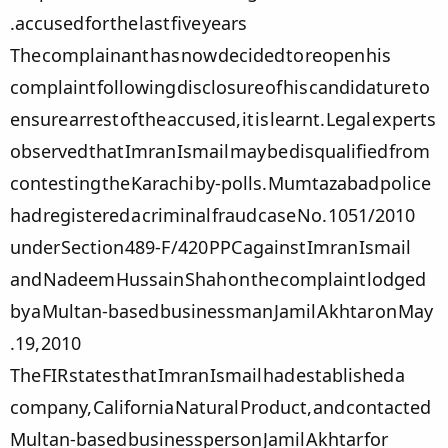
accused for the last five years.​
The complainant has now decided to reopen his
complaint following disclosure of his candidature to
ensure arrest of the accused, it is learnt. Legal experts
observed that Imran Ismail may be disqualified from
contesting the Karachi by-polls. Mumtazabad police
had registered a criminal fraud case No. 1051/2010
under Section 489-F /420 PPC against Imran Ismail
and Nadeem Hussain Shah on the complaint lodged
by a Multan-based businessman Jamil Akhtar on May
19, 2010.
The FIR states that Imran Ismail had established a
company, California Natural Product, and contacted
Multan-based businessperson Jamil Akhtar for