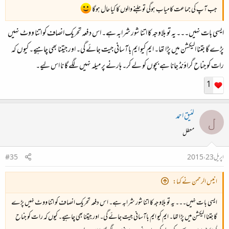
جب آپ کی جماعت کامیاب ہوگی تو جلنے والوں کا کیا حال ہوگا
ایسی بات نہیں۔۔۔ یہ تو بلاوجہ کا اتنا شور شرابہ ہے۔ اس دفعہ تحریک انصاف کو اتنا ووٹ نہیں
پڑے گا جتنا الیکشن میں پڑا تھا۔ ایم کیو ایم باآسانی جیت جائے گی۔ اور جیتنا بھی چاہیے۔ کیوں کہ
رات کو جناح گراؤنڈ جانا ہے بچوں کو لے کر۔ ہارنے پر میلہ نہیں لگے گا نا اس لیے۔
1
لئیق احمد
ل
معطل
اپریل 23، 2015
#35
انیس الرحمن نے کہا:
ایسی بات نہیں۔۔۔ یہ تو بلاوجہ کا اتنا شور شرابہ ہے۔ اس دفعہ تحریک انصاف کو اتنا ووٹ نہیں پڑے
گا جتنا الیکشن میں پڑا تھا۔ ایم کیو ایم باآسانی جیت جائے گی۔ اور جیتنا بھی چاہیے۔ کیوں کہ رات کو جناح