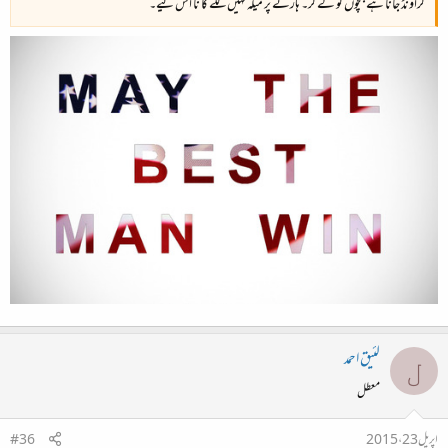
گراؤنڈ جانا ہے بچوں کو لے کر۔ ہارنے پر میلہ نہیں لگے گا نا اس لیے۔
لئیق احمد
ل
معطل
اپریل 23، 2015
#36