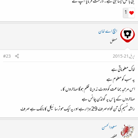
جی بالکل ایسا ہی ہے۔ درست فرمایا آپ نے
1
ایچ اے خان
معطل
اپریل 21، 2015
#23
خاک معلوماتی ہے
یہ سب کو معلوم ہے
اس مرتبہ جماعت کو ووٹ نہ دینا ظلم ہوگا مہاجروں کا۔
مہاجروں کے پاس یہ گولڈن چانس ہے
راشد نسیم کی تن خواہ صرف 29 ہزارہے اور یہ ایک موٹرسائیکل کا مالک ہے صرف
سعود الحسن
محفلین