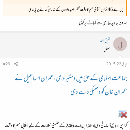
ین اے 246 میں انتخابی مہم کا وقت ختم، امیدواروں کے نہاری کھانے پر پابندی
صرف جاوید نہاری سے کھانے پر کوفی
لئیق احمد
ل
معطل
اپریل 22، 2015
#29
جماعت اسلامی کے حق میں دستبردای،عمران اسماعیل نے
عمران خان کو دھمکی دے دی
کراچی : ﴿سچ ڈاٹ ٹی وی﴾ حلقہ این اے 246 کے ضمنی انتخابات کے لیے انتخابی مہم کا وقت