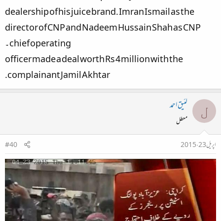
dealership of his juice brand. Imran Ismail as the
director of CNP and Nadeem Hussain Shah as CNP
chief operating ۔
officer made a deal worth Rs 4 million with the
complainant Jamil Akhtar.​
لئیق احمد
ل
معطل
اپریل 23، 2015
#40