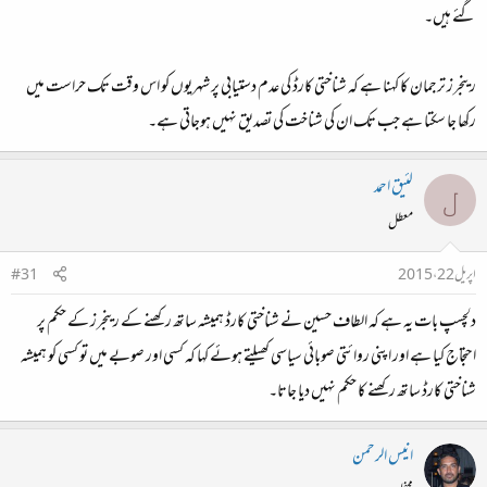
گئے ہیں۔
رینجرز ترجمان کا کہنا ہے کہ شناختی کارڈ کی عدم دستیابی پر شہریوں کو اس وقت تک حراست میں
رکھا جا سکتا ہے جب تک ان کی شناخت کی تصدیق نہیں ہوجاتی ہے۔
لئیق احمد
ل
معطل
اپریل 22، 2015
#31
دلچسپ بات یہ ہے کہ الطاف حسین نے شناختی کارڈ ہمیشہ ساتھ رکھنے کے رینجرز کے حکم پر
احتجاج کیا ہے اور اپنی روائتی صوبائی سیاسی کھیلتے ہوئے کہا کہ کسی اور صوبے میں تو کسی کو ہمیشہ
شناختی کارڈ ساتھ رکھنے کا حکم نہیں دیا جاتا۔
انیس الرحمن