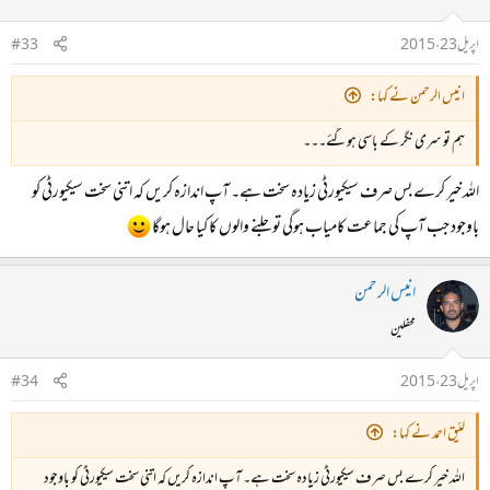
اپریل 23، 2015
#33
انیس الرحمن نے کہا:
ہم تو سری نگر کے باسی ہوگئے۔۔۔
اللہ خیر کرے بس صرف سیکیورٹی زیادہ سخت ہے۔ آپ اندازہ کریں کہ اتنی سخت سیکیورٹی کو
باوجود جب آپ کی جماعت کامیاب ہوگی تو جلنے والوں کا کیا حال ہوگا
انیس الرحمن
محفلین
اپریل 23، 2015
#34
لئیق احمد نے کہا:
اللہ خیر کرے بس صرف سیکیورٹی زیادہ سخت ہے۔ آپ اندازہ کریں کہ اتنی سخت سیکیورٹی کو باوجود