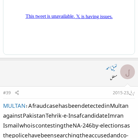
لئیق احمد
ل
معطل
اپریل 23، 2015
#39
MULTAN
: A fraud case has been detected in Multan
against Pakistan Tehrik-e-Insaf candidate Imran
Ismail who is contesting the NA-246 by-elections as
the police have been searching the accused and co-