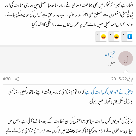
اتحاد ہے خیبر پختونخواہ میں بھی جماعت اسلامی نے ہمارا ساتھ دیا اسمبلی میں ہماری حمایت کی اور
پی ٹی آئی استعفوں سے متعلق بھی اہم کردار ادا کیا ۔ اب ہمارا حق ہے کہ ان کی حمایت کی جائے ۔
تا ہم عمران اسماعیل نہیں مانے جس پر عمران خان نے ناراضگی کا اظہار کیا
1
1
1
لئیق احمد
ل
معطل
اپریل 22، 2015
#30
رینجرز نے شہریوں کو ہدایت کی ہے
کہ وہ قومی شناختی کارڈ ہر وقت اپنے ساتھ رکھیں، شناختی
کارڈ کی نقل قابل قبول نہیں ہوگی۔
رینجرز کی شہریوں کو یہ ہدایت سیاسی جماعتوں کی ان شکایت کے بعد سامنے آئی ہے ، جس میں
سیاسی جماعتوں نے الزام عائد کیا تھا کہ حلقہ 246 میں لوگوں سے زبردستی شناختی کارڈ لے لیے