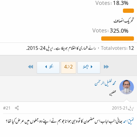
Votes:
1
8.3%
ء
تحریک انصاف
Votes:
3
25.0%
12
Total voters
رائے شماری کا اختتام ہو چکا ہے۔
اپریل 24، 2015
.
Last
First
پچھلا
2 از 4
اگلا
محمد خلیل الرحمٰن
محفلین
اپریل 21، 2015
#21
لئیق احمد
بھائی! لبِ لباب اس مضمون کا تو وہی ہوا نا جو ہم نے اپنے دو جملوں میں عرض کیا تھا؟