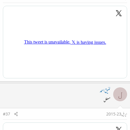
لئیق احمد
ل
معطل
اپریل 23، 2015
#37