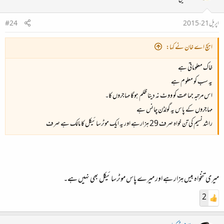
اپریل 21، 2015
#24
ایچ اے خان نے کہا:
خاک معلوماتی ہے
یہ سب کو معلوم ہے
اس مرتبہ جماعت کو ووٹ نہ دینا ظلم ہوگا مہاجروں کا۔
مہاجروں کے پاس یہ گولڈن چانس ہے
راشد نسیم کی تن خواہ صرف 29 ہزارہے اور یہ ایک موٹرسائیکل کا مالک ہے صرف
میری تنخواہ بیس ہزار ہے اور میرے پاس موٹرسائیکل بھی نہیں ہے۔
2