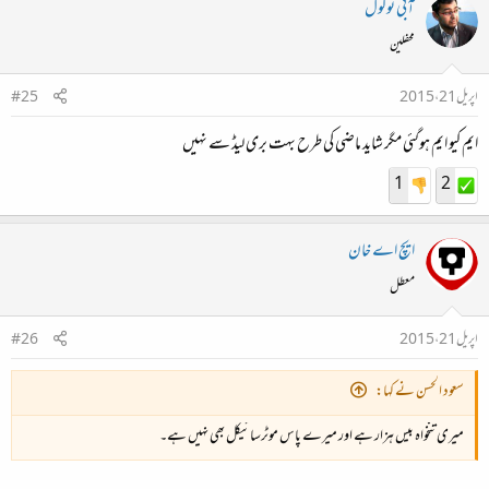
آبی ٹوکول
محفلین
اپریل 21، 2015
#25
ایم کیو ایم ہوگئی مگر شاید ماضی کی طرح بہت بری لیڈ سے نہیں
1
2
ایچ اے خان
معطل
اپریل 21، 2015
#26
سعود الحسن نے کہا:
میری تنخواہ بیس ہزار ہے اور میرے پاس موٹرسائیکل بھی نہیں ہے۔