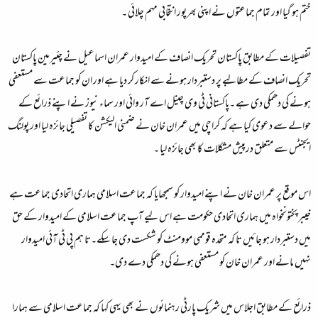
ختم ہو گیا اور تمام جماعتوں نے اپنی بھرپور انتخابی مہم چلائی ۔
تفصیلات کے مطابق پاکستان تحریک انصاف کے امیدوار عمران اسماعیل نے چئیرمین پاکستان
تحریک انصاف کے مطالبے پر دستبردار ہونے سے انکار کر دیا ہے اور ان کو جماعت سے مستعفی
ہونے کی دھمکی دی ہے ۔پاکستانی ٹی وی چینل اے آر وائی اور سماء نیوز نے اپنے ذرائع کے
حوالے سے دعوی کیا ہے کہ کراچی میں عمران خان نے ضمنی الیکشن کا تفصیلی جائزہ لیا اور پولنگ
ایجنٹس سے متعلق درپیش مشکلات کا بھی جائزہ لیا ۔
اس موقع پر عمران خان نے اپنے امیدوار کو سمجھایا کہ جماعت اسلامی ہماری اتحادی جماعت ہے
خیبر پختونخواہ میں ہماری اتحادی حکومت ہے اس لیے آپ جماعت اسلامی کے امیدوار کے حق
میں دستبردار ہو جائیں تا کہ متحدہ قوممی موومنٹ کو شکست دی جا سکے۔تا ہم پی ٹی آئی امیدوار
نہیں مانے اور عمران خان کو مستعفی ہونے کی دھمکی دے دی۔
ذرائع کے مطابق اجلاس میں شریک پارٹی رہنمائوں نے بھی یہی کہا کہ جماعت اسلامی سے ہمارا