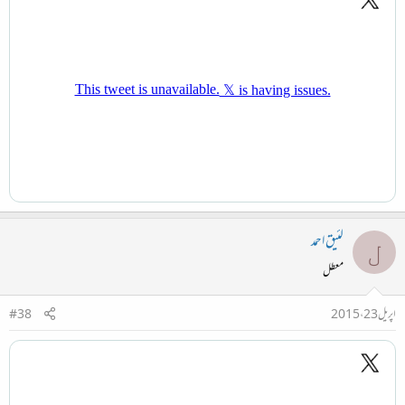
لئیق احمد
ل
معطل
اپریل 23، 2015
#38