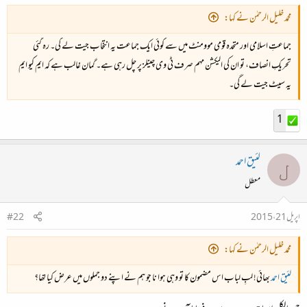
محمد خلیل الرحمٰن نے کہا:
جماعتِ اسلامی اور متحدہ قومی موومنٹ میں سے کوئی ایک جماعت یہ انتخاب جیت لے گی۔ رہ گئی
تحریکِ انصاف، تو ان کی الیکشن مہم صرف ٹی وی چینلز پر چل رہی ہے۔ گمان غالب ہے کہ ایم کیو ایم
یہ سیٹ جیت لے گی۔
1
لئیق احمد
ل
معطل
اپریل 21، 2015
#22
محمد خلیل الرحمٰن نے کہا:
لئیق احمد
بھائی! لبِ لباب اس مضمون کا تو وہی ہوا نا جو ہم نے اپنے دو جملوں میں عرض کیا تھا؟