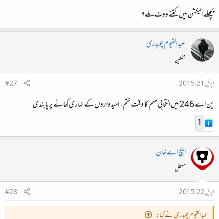
پچھلے الیکشن میں کتنے ووٹ ملے؟
عبدالقیوم چوہدری
محفلین
اپریل 21، 2015
#27
ین اے 246 میں انتخابی مہم کا وقت ختم، امیدواروں کے نہاری کھانے پر پابندی
1
ایچ اے خان
معطل
اپریل 22، 2015
#28
عبدالقیوم چوہدری نے کہا: