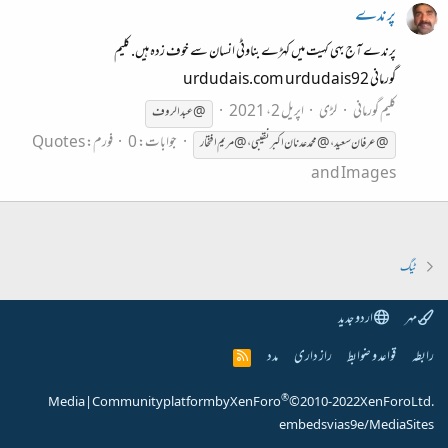
پرندے
پرندے آج بهی کهیت میں کهڑے بناوٹی انسان سے خوف زدہ ہیں. کلیم
گورمانی urdudais.com urdudais92
کلیم گورمانی
لڑی
اپریل 2، 2021
@عبدالروف
جوابات: 0
فورم:
Quotes
@عرفان سعید،@محمد عدنان اکبر نقیبی، @مریم افتخار
and Images
ٹیگ
مہر
اردو جدید
رابطہ
قواعد و ضوابط
راز داری
مدد
R
S
S
®
Media
|
Community platform by XenForo
© 2010-2022 XenForo Ltd.
embeds via s9e/MediaSites