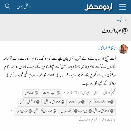
داخل ہوں
ٹیگ
@عبدالروف
ناکام اداکار
اُسے سٹیج ڈرامہ بنانے والے تقریباََ سبھی جان چکے تھے، کہ وہ ایک ناکام اداکار ہے، اب تو ڈرامہ
نگاروں نے اُسے کام دینا بھی چھوڑ دیا تھا، آج اُسے پچھلے کام پر گئے ہوئے بیسواں روز تھا، کام
نہ ملنے کی وجہ سے گھر میں فاقے ہو رہے تھے۔ ماں کی طبیعت بھی خراب رہنے لگی تھی، اور اُس کی
دوائ کے لیئے بھی روپے...
کلیم گورمانی
لڑی
اپریل 2، 2021
@ادب دوست
@الف عین
@اور دیگر اساتذہ کرام
@عبدالروف
@محمد تابش صدیقی
@محمد خلیل الرحمن
@محمدتابش صدیقی ، @ابن سعید ، @نیرنگ خیال
@محمدعدنان اکبر نقیبی،@عرفان سعید
جوابات: 2
فورم:
افسانے