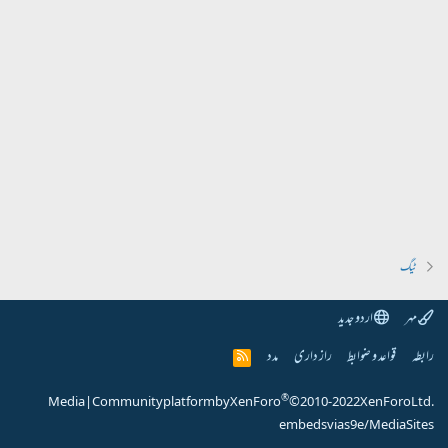
ٹیگ
مہر
اردو جدید
رابطہ
قواعد و ضوابط
راز داری
مدد
R
S
S
®
Media
|
Community platform by XenForo
© 2010-2022 XenForo Ltd.
embeds via s9e/MediaSites