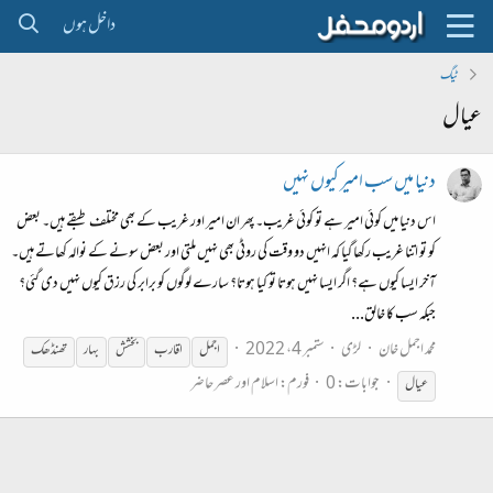
داخل ہوں
ٹیگ
عیال
دنیا میں سب امیر کیوں نہیں
اس دنیا میں کوئی امیر ہے تو کوئی غریب۔ پھر ان امیر اور غریب کے بھی مختلف طبقے ہیں۔ بعض
کو تو اتنا غریب رکھا گیا کہ انہیں دو وقت کی روٹی بھی نہیں ملتی اور بعض سونے کے نوالہ کھاتے ہیں۔
آخر ایسا کیوں ہے؟ اگر ایسا نہیں ہوتا تو کیا ہوتا؟ سارے لوگوں کو برابر کی رزق کیوں نہیں دی گئی؟
جبکہ سب کا خالق...
محمد اجمل خان
لڑی
ستمبر 4، 2022
اجمل
اقارب
بخشش
بہار
تھنڈھک
جوابات: 0
فورم:
اسلام اور عصر حاضر
عیال