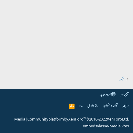
ٹیگ
مہر
اردو جدید
رابطہ
قواعد و ضوابط
راز داری
مدد
R
S
S
®
Media
|
Community platform by XenForo
© 2010-2022 XenForo Ltd.
embeds via s9e/MediaSites