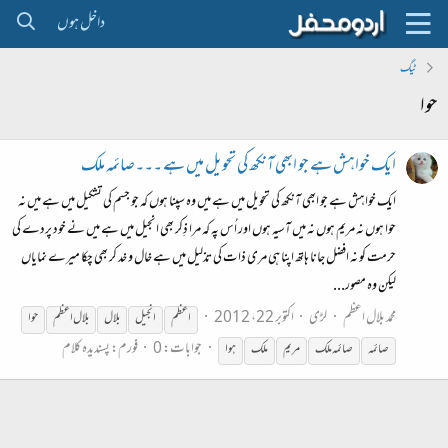
داخل ہوں
ٹیگ
حوا
ایک خواہش ہے جو ابھی آنکھ کی تحویل میں ہے ۔۔۔صائمہ ملک
ایک خواہش ہے جو ابھی آنکھ کی تحویل میں ہے میں وہ سپنا ہوں کہ جو جسم کی تشکیل میں ہے میں نہ
حوا ہوں نہ مریم ہوں نہ میں آسیہ ہوں اور اُس پہ کہ مرا ذِکر بھی انجیل میں ہے میں نے خود پردے کی
حرمت کو نہ افضل جانا ہاتھ اپنا ہی مری ذات کی تذلیل میں ہے خال و خد کر بھی چکا میرے نمایاں
لیکن وہ مصور...
محمد بلال اعظم
لڑی
اکتوبر 22، 2012
اعظم
انجیل
بلال
بلال اعظم
حوا
جوابات: 0
فورم:
پسندیدہ کلام
صائمہ
صائمہ ملک
مریم
ملک
ہوا