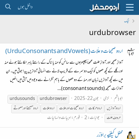
داخل ہوں
ٹیگ
urdu browser
اردو صحیحات و عِلّات (Urdu Consonants and Vowels)
آوازِ صحیحہ اور آوازِ علت عموماً پھیپھڑوں سے سانس کو منہ یا ناک کے راستے باہر نکالتے ہوئے منہ
اور گلے کے کچھ حصوں کو ایک دوسرے کے قریب لانے سے انسانی آوازیں پیدا ہوتی ہیں۔ ان
میں سے کچھ آوازیں زبان اور منہ کے دو حصوں کے باہم ٹکرانے سے وجود میں آتی ہیں انھیں
آوازاتِ صحیحہ (consonant sounds)...
ابو ہاشم
لڑی
جون 22، 2025
urdu
sounds
urdu
browser
اردو آوازیں
اردو حرکات
اردو صحیحات اور علات
اردو علات
اردو مصمتے اور مصوتے
جوابات: 2
فورم:
ادبیات و لسانیات
حروف علت
محفل کیلئیے براؤزر