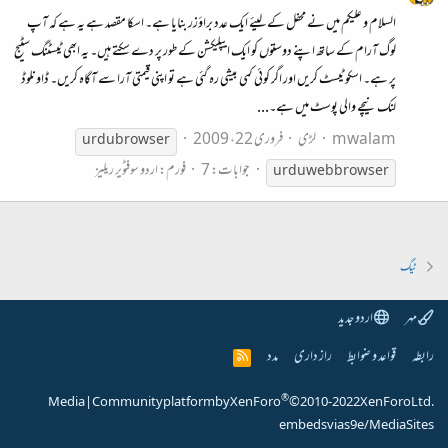
السلام و علیکم میں نے محفل کے لیئے ایک عدد براؤزر بنایا ہے۔ اسکا مقصد ہے یہ ہے کہ آپ
لوگ آرام کے ساتھ اپنے دوستوں کو ایک ایپلیکشن کے طور پر دے سکتے ہیں۔ یہ ابھی ٹیسٹنگ سٹیج
پر ہے۔ اسکو ٹیسٹ کریں اور اگر کوئی کمی بیشی رہ گئی ہے تو اپنی قیمتی آرا سے آگاہ کریں۔ ڈاونلوڈ
لنک نیچے والی پوسٹ میں ہے۔...
mwalam
لڑی
فروری 22، 2009
urdu
browser
جوابات: 7
فورم:
اردو سوفٹویر ریلیز
urdu
web
browser
ٹیگ
مہر
اردو جدید
رابطہ
قواعد و ضوابط
راز داری
مدد
R
S
S
®
Media
|
Community platform by XenForo
© 2010-2022 XenForo Ltd.
embeds via s9e/MediaSites