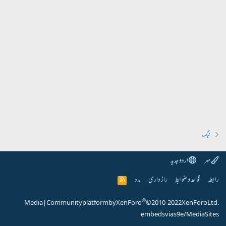
ٹیگ
مہر
اردو جدید
رابطہ
قواعد و ضوابط
راز داری
مدد
R
S
S
®
Media
|
Community platform by XenForo
© 2010-2022 XenForo Ltd.
embeds via s9e/MediaSites