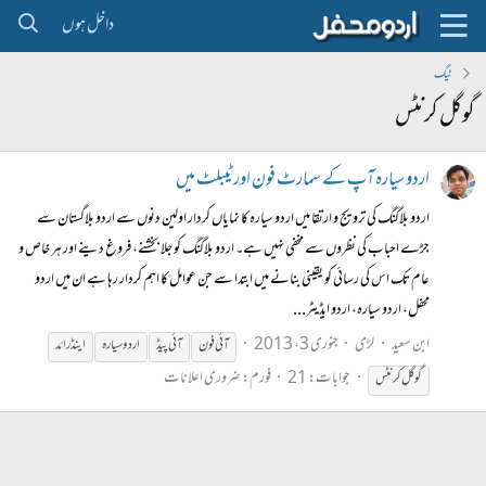
داخل ہوں
ٹیگ
گوگل کرنٹس
اردو سیارہ آپ کے سمارٹ فون اور ٹیبلٹ میں
اردو بلاگنگ کی ترویج و ارتقا میں اردو سیارہ کا نمایاں کردار اولین دنوں سے اردو بلاگستان سے
جڑے احباب کی نظروں سے مخفی نہیں ہے۔ اردو بلاگنگ کو جلا بخشنے، فروغ دینے اور ہر خاص و
عام تک اس کی رسائی کو یقینی بنانے میں ابتدا سے جن عوامل کا اہم کردار رہا ہے ان میں اردو
محفل، اردو سیارہ، اردو ایڈیٹر...
ابن سعید
لڑی
جنوری 3، 2013
آئی فون
آئی پیڈ
اردو سیارہ
اینڈرائد
جوابات: 21
فورم:
ضروری اعلانات
گوگل
کرنٹس