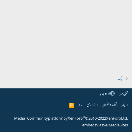
ٹیگ
مہر
اردو جدید
رابطہ
قواعد و ضوابط
راز داری
مدد
R
S
S
®
Media
|
Community platform by XenForo
© 2010-2022 XenForo Ltd.
embeds via s9e/MediaSites