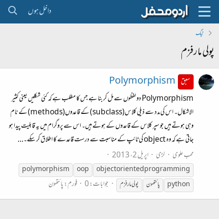
داخل ہوں
ٹیگ
پولی مارفزم
Polymorphism
سبق
Polymorphism دو لفظوں سے مل کر بنا ہے جس کا مطلب ہے کہ کئی شکلیں یعنی کثیر
الاشکال۔ اس کی مدد سے ذیلی کلاس(subclass) کے قاعدوں(methods) کے نام
وہی ہوتے ہیں جو سپر کلاس کے قاعدوں کے ہوتے ہیں۔ اس سے پروگرام میں یہ قابلیت پیدا ہو
جاتی ہے کہ وہ object کی ٹائپ کے مناسبت سے درست قاعدے کا اطلاق کر سکے۔...
محب علوی
لڑی
اپریل 2، 2013
polymorphism
oop
object oriented programming
جوابات: 0
فورم:
پائتھون
python
پائتھون
پولی
مارفزم