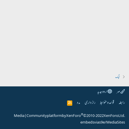
ٹیگ
مہر
اردو جدید
رابطہ
قواعد و ضوابط
راز داری
مدد
R
S
S
®
Media
|
Community platform by XenForo
© 2010-2022 XenForo Ltd.
embeds via s9e/MediaSites