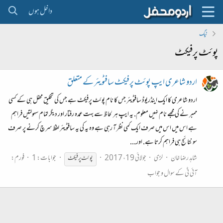
داخل ہوں
ٹیگ
پوئٹ پرفیکٹ
اردو شاعری ایپ پوئٹ پرفیکٹ سافٹویئر کے متعلق
اردو شاعری کا ایک اینڈریوڈ سافٹویئر جس کا نام پوئٹ پرفیکٹ ہے جس کی تخلیق محفل ہی کے کسی
ممبر نے کی مجھے نام نہیں معلوم. یہ ایپ ہر لحاظ سے بہت عمدہ رفتار اور دیگر تمام سہولتیں فراہم
ہے اس میں اس میں صرف ایک کمی نظر آ رہی ہے وہ یہ کی یہ سافٹویئر لفظ سرچ کرنے پر صرف
سو نتائج ہی فراہم کرتا ہے. اور...
شاہد رضا خان
لڑی
جولائی 19، 2017
جوابات: 1
فورم:
پوئٹ
پرفیکٹ
آئی ٹی کے سوال و جواب