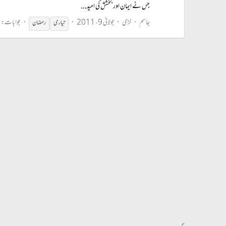
جس نے ایمان اور بخشش کی امید...
جاسم
لڑی
جولائی 9، 2011
جوابات: 7
تیاری
رمضان