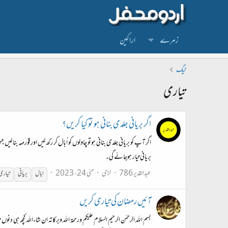
زمرے
اراکین
ٹیگ
تیاری
اگر بریانی جلدی بنانی ہو تو کیا کریں؟
اگر آپ کو بریانی جلدی بنانی ہوتو چاولوں کو اُبال کر رکھ لیں اور قورمہہ 
بریانی تیار ہوجائے گی۔
عبدالقدیر 786
لڑی
مئی 24، 2023
ابال
بریانی
تیاری
آئیں رمضان کی تیاری کریں
بسم اللہ الرحمٰن الرحیم السلام علیکم ورحمۃ اللہ وبرکاتہ ان شاءاللہ کچھ ہ