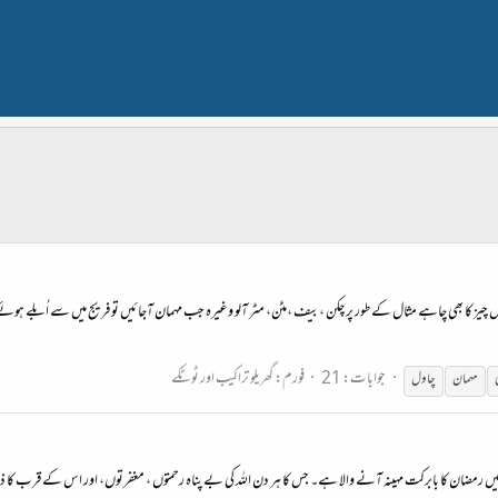
بنا لیں جس چیز کا بھی چاہے مثال کے طور پر چکن ،بیف ،مٹن، مٹر آلو وغیرہ جب مہمان آجائیں تو فریج میں سے اُبلے
جوابات: 21
فورم:
گھریلو تراکیب اور ٹوٹکے
مہمان
چاول
ی دنوں میں رمضان کا بابرکت مہینہ آنے والا ہے۔ جس کا ہر دن اللہ کی بے پناہ رحمتوں ، مغفرتوں، اور اس کے قرب کا 