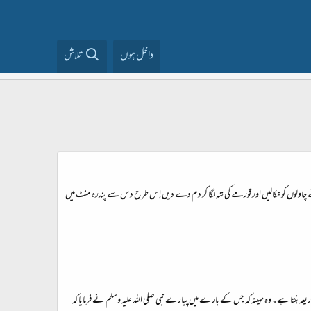
داخل ہوں
تلاش
 ہوئے چاولوں کو نکالیں اور قورمے کی تہہ لگا کر دم دے دیں اِس طرح دس سے پندرہ منٹ میں
ذریعہ بنتا ہے۔ وہ مہینہ کہ جس کے بارے میں پیارے نبی صلی اللہ علیہ وسلم نے فرمایا کہ