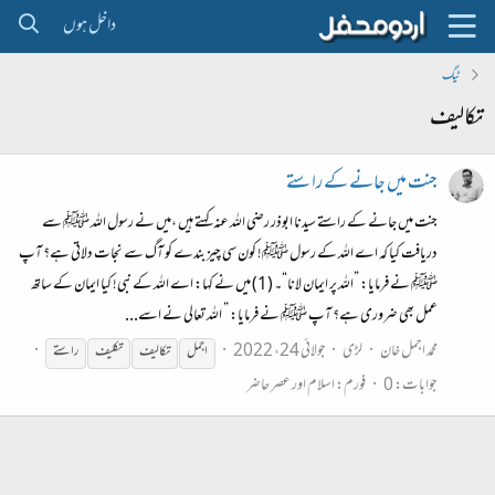
داخل ہوں
ٹیگ
تکالیف
جنت میں جانے کے راستے
جنت میں جانے کے راستے سیدنا ابوذر رضی اللہ عنہ کہتے ہیں ،میں نے رسول اللہ ﷺ سے
دریافت کیا کہ اے اللہ کے رسول ﷺ! کون سی چیز بندے کو آگ سے نجات دلاتی ہے؟ آپ
ﷺ نے فرمایا: ”الله پر ایمان لانا“۔ (1) میں نے کہا: اے الله کے نبی! کیا ایمان کے ساتھ
عمل بھی ضروری ہے؟ آپ ﷺ نے فرمایا: ” الله تعالی نے اسے...
محمد اجمل خان
لڑی
جولائی 24، 2022
اجمل
تکالیف
تکلیف
راستے
جوابات: 0
فورم:
اسلام اور عصر حاضر