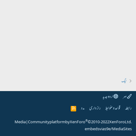
ٹیگ
مہر
اردو جدید
رابطہ
قواعد و ضوابط
راز داری
مدد
R
S
S
®
Media
|
Community platform by XenForo
© 2010-2022 XenForo Ltd.
embeds via s9e/MediaSites