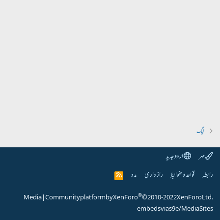
ٹیگ
مہر
اردو جدید
رابطہ
قواعد و ضوابط
راز داری
مدد
R
S
S
®
Media
|
Community platform by XenForo
© 2010-2022 XenForo Ltd.
embeds via s9e/MediaSites