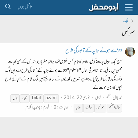
داخل ہوں
ٹیگ
سرکس
اجڑے ہوئے ہڑپہ کے آثار کی طرح
آج ایک غزل پڑھنے کو ملی، شاعر کا نام محسن نقوی لکھا ہوا تھا مگر باوجود تلاش کے بھی کلیاتِ
محسن میں نہ ملی۔ لہٰذا شاعر فی الحال "نا معلوم" اجڑے ہوئے ہڑپہ کے آثار کی طرح زندہ ہیں لوگ
وقت کی رفتار کی طرح کیا رہنا ایسے شہر میں مجبوریوں کے ساتھ بکتے ہیں لوگ شام کے اخبار کی طرح
بچوں کا رزق موت کے...
محمد بلال اعظم
لڑی
جنوری 22، 2014
azam
bilal
اخبار
بلال
جوابات: 0
فورم:
پسندیدہ کلام
بلال اعظم
سرکس
وقت
ہڑپہ