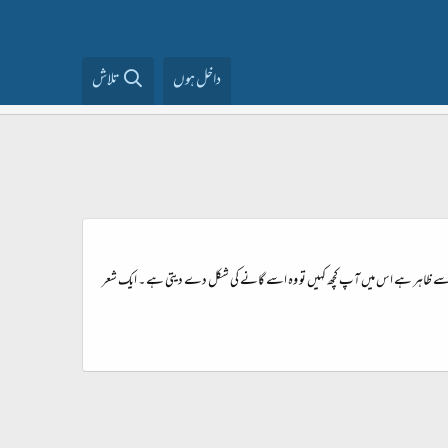
داخل ہوں
تلاش
نجہ فرما دیا ہے۔ ہاہاہاہاہا گوگل نیکسس 7 پر گھومتے پھرتے ایک app پر نظر پڑی تو اسے انسٹال کرکے دیکھا ۔ نام ہے songify اور جیسا کہ نام سے ظاہر ہے اس میں آپ کچھ کہیں تو وہ اسے گانے کی شکل دے دیتی ہے ۔ ایک شعر