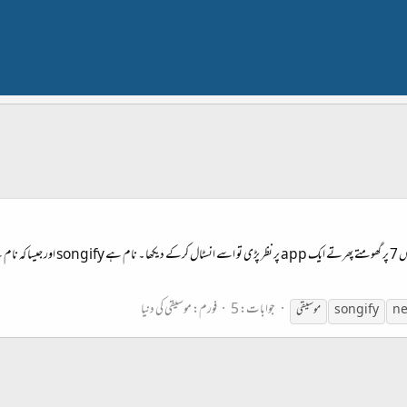
لیں جی ، میں نے میدان موسیقی میں قدم ر
جوابات: 5
فورم:
موسیقی کی دنیا
ne
songify
موسیقی