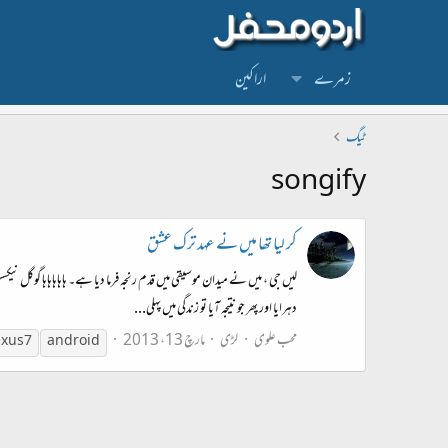
زمرے
اراکین
ٹیگ
songify
کر لیا تھا میں نے عہد ترک عشق
دہرایا اور پھر جو نتیجہ آیا تو زندگی میں پہلی...
محب علوی
لڑی
مارچ 13، 2013
xus 7
android