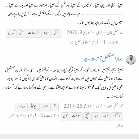
سپنے، نیلے اور پیلے سپنے۔ خوشیوں کے سپنے اور غمی کے سپنے۔ ادھورے سپنے اور پورے سپنے۔ ۔
۔ ۔ ۔ ۔ ۔ ۔ ۔ ۔ ۔ ۔ ۔ ۔ ۔ ۔ ۔ ۔ ۔ میرے ہاتھ میں رنگ برنگے پینسل ہے۔ آج میں اپنے ان
سپنوں میں رنگ بھرنا چاہتا ہوں تاکہ...
محمد اجمل خان
لڑی
فروری 8، 2020
اجمل
سپنا
شروعات
مٹی
گہرائی
جوابات: 1
فورم:
اِسلامی تعلیمات
ہمارا مستقبل آخرت ہے
سپنے اچھے لگتے ہیں اور پھر ماضی کے سپنے تو کچھ زیادہ ہی سہانے لگتے ہیں۔ اسی لئے انسان مستقبل
سے زیادہ ماضی کے سپنوں میں کھو جانا پسند کرتا ہے۔ انسان کا ماضی کتنا ہی بُرا کیوں نہ گزرا ہو پھر
بھی ماضی کی یادیں ایک خوشگوار سپنا ہوتا ہے جو اچھا لگتا ہے۔ اسی لئے وہ کہتا رہتا ہے کہ ’’ ہمارا
زمانہ بہت...
محمد اجمل خان
لڑی
فروری 26، 2017
اقرا
امت
بیوقوفی
جہالت
جوابات: 0
فورم:
اسلام اور عصر
خوشگوار
زمانہ
سپنا
قبیح
معرفت
گالی
حاضر