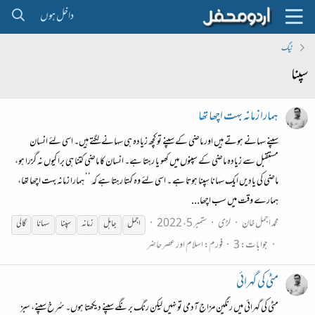
داخل ہوں
ٹیگ
سپنا
ہمارا زمانہ بہت اچھا تھا
سپنے سہانے ہوتے ہیں اور ماضی کے سپنے تو کچھ زیادہ ہی سہانے لگتے ہیں۔ اسی لئے انسان
مستقبل سے زیادہ ماضی کے سپنوں میں کھو یا رہتا ہے۔ انسان کا ماضی کتنا ہی برا کیوں نہ گزرا ہو،
ماضی کی یادیں ایک سہانا سپنا ہوتا ہے ۔ اسی لئے وہ کہتا رہتا ہے کہ ’’ ہمارا زمانہ بہت اچھا تھا،
ہمارے وقت میں سب اچھا...
محمد اجمل خان
لڑی
ستمبر 5، 2022
اجمل
جاہل
زمانہ
سپنا
سہانا
گالی
جوابات: 3
فورم:
اسلام اور عصر حاضر
مٹی کی گہرائی
مٹی کی گہرائی میں رنگین مزاج آدمی تو نہیں لیکن رنگ برنگے سپنے دیکھتا ہوں۔ سُرخ سپنے، سبز