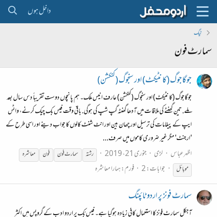
داخل ہوں
ٹیگ
سمارٹ فون
جوگاجوگ (کا نٹیکٹ) اور سنجوگ (کنکشن)
جوگاجوگ (کا نٹیکٹ) اور سنجوگ (کنکشن) عارف انیس ملک۔ ہم پانچوں دوست تقریباً دس سال بعد
ملے. تین گھنٹے کی ملاقات میں آدھا گھنٹہ گپ شپ کی ہوگی. باقی وقت فیس بک چیک کرنے، واٹس
ایپ کے پیغامات کی ترسیل اور چھان بین اور انٹ شنٹ کالوں کا جواب دینے اور اسی طرح کے
'ارجنٹ' مگر غیر ضروری کاموں میں صرف...
اظہرعباس
لڑی
جنوری 21، 2019
رشتہ
سمارٹ
فون
فون
معاشرہ
جوابات: 2
فورم:
ہمارا معاشرہ
موبائل
سمارٹ فونز پر اردو ٹائپنگ
آجکل سمارٹ فونز کا استعمال کافی زیادہ ہوگیا ہے۔ فیس بُک پر اردو ادب کے گروپس میں اکثر