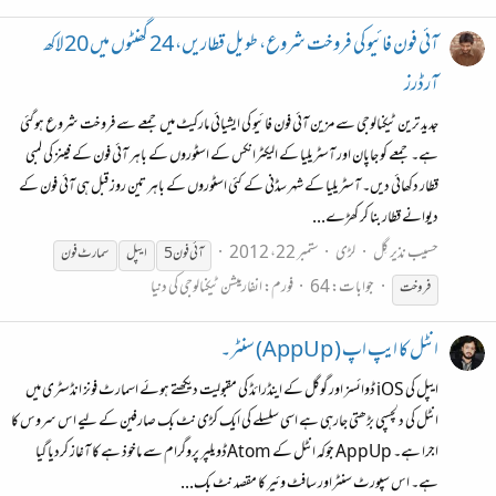
آئی فون فائیو کی فروخت شروع، طویل قطاریں، 24 گھنٹوں میں 20 لاکھ
آرڈرز
جدید ترین ٹیکنالوجی سے مزین آئی فون فائیو کی ایشیائی مارکیٹ میں جمعے سے فروخت شروع ہوگئی
ہے۔ جمعے کو جاپان اور آسٹریلیا کے الیکٹرانکس کے اسٹوروں کے باہر آئی فون کے فینز کی لمبی
قطار دکھائی دیں۔ آسٹریلیا کے شہر سڈنی کے کئی اسٹوروں کے باہر تین روز قبل ہی آئی فون کے
دیوانے قطار بنا کر کھڑے...
حسیب نذیر گِل
لڑی
ستمبر 22، 2012
آئی
فون
ایپل
سمارٹ
فون
جوابات: 64
فورم:
انفارمیشن ٹیکنالوجی کی دنیا
فروخت
انٹل کا ایپ اپ ( AppUp) سنٹر۔
ایپل کی iOS ڈوائسز اور گوگل کے اینڈرائڈ کی مقبولیت دیکھتے ہوئے اسمارٹ فونز انڈسٹری میں
انٹل کی دلچسپی بڑھتی جارہی ہے اسی سلسلے کی ایک کڑی نٹ بک صارفین کے لیے اس سروس کا
اجرا ہے۔ AppUp جوکہ انٹل کے Atomڈویلپر پروگرام سے ماخوذ ہے کا آغاز کردیا گیا
ہے۔ اس سپورٹ سنٹراور سافٹ وئیر کا مقصد نٹ بک...