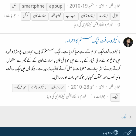
خواجہ طلحہ
لڑی
ستمبر 19، 2010
appup
smart phne
انٹل
جوابات:
اپیل
اینڈرائد
اینڈروئڈ
فون
ایپ اپ
خواجہ طلحہ
سمارٹ
فون
گوگل
0
فورم:
انفارمیشن ٹیکنالوجی کی دنیا
مائیکروسافٹ ٹیگ سسٹم کا اجراء۔
مائیکروسافٹ ٹیگ عوام کے لیے مہیا کردیا ہے۔ ٹیگ سسٹم کتابوں، اخباروں ،پوسٹرز وغیرہ
میں شائع ہونے والی اشیاء کے بارے میں موبائل فون یا سمارٹ فون کے کے کیمرے استعمال
کرتے ہوئے انٹرنیٹ سے معلومات حاصل کرنے کا ایک ذریعہ ہے۔جبکہ فون میں ٹیگ سافٹ
وئیر نصب ہو۔ مختلف کمپنیاں جو کہ اخبارات اور رسائل...
خواجہ طلحہ
لڑی
مئی 28، 2010
سمارٹ
فون
مائیکروسافٹ
موبائل کیمرہ
جوابات: 1
فورم:
انفارمیشن ٹیکنالوجی کی دنیا
ٹیگ
ٹیگ
مہر
اردو جدید