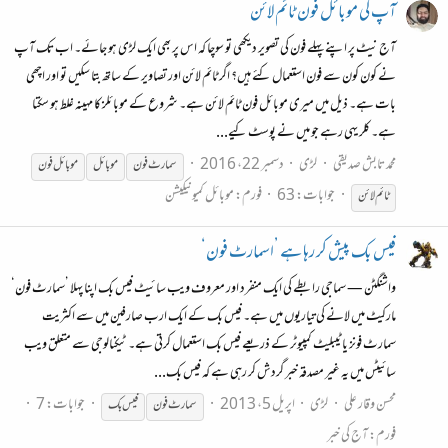
آپ کی موبائل فون ٹائم لائن
آج نیٹ پر اپنے پہلے فون کی تصویر دیکھی تو سوچا کہ اس پر بھی ایک لڑی ہو جائے۔ اب تک آپ
نے کون کون سے فون استعمال کئے ہیں؟ اگر ٹائم لائن اور تصاویر کے ساتھ بتا سکیں تو اور اچھی
بات ہے۔ ذیل میں میری موبائل فون ٹائم لائن ہے۔ شروع کے موبائلز کا مہینہ غلط ہو سکتا
ہے۔ کلر یہی رہے جو میں نے پوسٹ کیے...
محمد تابش صدیقی
لڑی
دسمبر 22، 2016
سمارٹ
فون
موبائل
موبائل
فون
جوابات: 63
فورم:
موبائل کمیونیکیشن
ٹائم لائن
فیس بک پیش کر رہا ہے ’اسمارٹ فون‘
واشنگٹن — سماجی رابطے کی ایک منفرد اور معروف ویب سائیٹ فیس بک اپنا پہلا ’سمارٹ فون‘
مارکیٹ میں لانے کی تیاریوں میں ہے۔ فیس بک کے ایک ارب صارفین میں سے اکثریت
سمارٹ فونز یا ٹیبلیٹ کمپیوٹر کے ذریعے فیس بک استعمال کرتی ہے۔ ٹیکنالوجی سے متعلق ویب
سائیٹس میں یہ غیر مصدقہ خبر گردش کر رہی ہے کہ فیس بک...
محسن وقار علی
لڑی
اپریل 5، 2013
جوابات: 7
سمارٹ
فون
فیس بک
فورم:
آج کی خبر