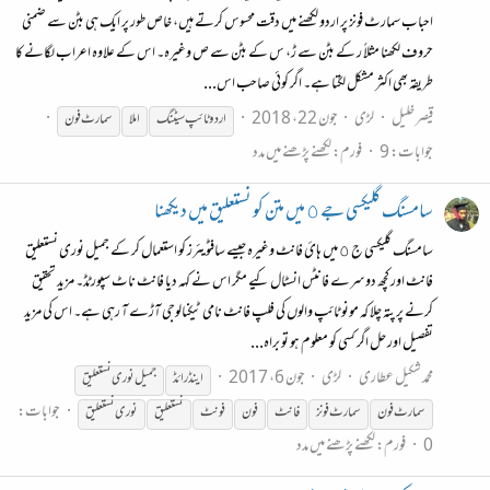
احباب سمارٹ فونز پر اردو لکھنے میں دقت محسوس کرتے ہیں، خاص طور پر ایک ہی بٹن سے ضمنی
حروف لکھنا مثلاً ر کے بٹن سے ڑ، س کے بٹن سے ص وغیرہ۔ اس کے علاوہ اعراب لگانے کا
طریقہ بھی اکثر مشکل لگتا ہے۔ اگر کوئی صاحب اس...
قیصر خلیل
لڑی
جون 22، 2018
اردو ٹائپ سیٹنگ
املا
سمارٹ
فون
جوابات: 9
فورم:
لکھنے پڑھنے میں مدد
سامسنگ گلیکسی جے ٥ میں متن کو نستعلیق میں دیکھنا
سامسنگ گلیکسی ج ٥ میں ہائ فانٹ وغیرہ جیسے سافٹویئرز کو استعمال کر کے جمیل نوری نستعلیق
فانٹ اور کچھ دوسرے فانٹس انسٹال کیے مگر اس نے کہہ دیا فانٹ ناٹ سپورٹڈ۔ مزید تحقیق
کرنے پر پتہ چلا کہ مونو ٹائپ والوں کی فلپ فانٹ نامی ٹیکنالوجی آڑے آ رہی ہے۔ اس کی مزید
تفصیل اور حل اگر کسی کو معلوم ہو تو براہ...
محمد شکیل عطاری
لڑی
جون 6، 2017
اینڈرائڈ
جمیل نوری نستعلیق
جوابات:
سمارٹ
فون
سمارٹ
فون
فانٹ
فون
فون
ٹ
نستعلیق
نوری نستعلیق
0
فورم:
لکھنے پڑھنے میں مدد