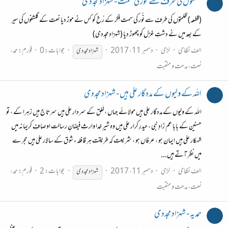
ظلمتوں کی طرف سے نُور کی سمت - شہزاد مجددی
(قطعہ) ظلمتوں کی طرف سے نُور کی سمت فِکر کے رُخ کو کس نے موڑ دیا نعت کے گلشنوں کی سیر
کے بعد میں نے دشتِ غزل کو چھوڑ دیا (شہزاد مجددی)
الف نظامی
لڑی
دسمبر 11، 2017
جوابات: 0
فورم:
حمد،
شہزاد
مجددی
نعت، مدحت و منقبت
اللہ کے ولیوں کے مددگار علی ہیں - شہزاد مجددی
اللہ کے ولیوں کے مددگار علی ہیں مولائے جہاں ،خَلق کے سردار علی ہیں سرتاج ہیں زہرا کے ، تو
حسنین کے بابا عم زادِ نبی ، حیدرِ کرار علی ہیں وہ شیرِ خدا وارثِ فیضانِ رسالت اوصافِ کریمانہ میں
شہکار علی ہیں ایمان ہو ، عرفاں ہو ، شریعت کہ طریقت ہر قافلہ ء شوق کے سالار علی ہیں حجرے
میں نظر آتے ہیں...
الف نظامی
لڑی
دسمبر 11، 2017
جوابات: 2
فورم:
حمد،
شہزاد
مجددی
نعت، مدحت و منقبت
حمدیہ - شہزاد مجددی