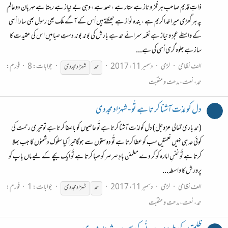
ذاتِ قدیم صاحبِ ہر فخر و ناز ہے ستار ہے ، صمد ہے ، وہی بے نیاز ہے رہتا ہے مہربان دوعالم
پہ ہر گھڑی میرا خدا کریم ہے ، بندہ نواز ہے جھکتے ہیں اُس کے آگے ملک بھی رسول بھی سارا اُسی
کے واسطے عجز و نیاز ہے نغمہ سرائے حمد ہے بارش کی بوند بوند دستِ صبا میں اس کی عقیدت کا
ساز ہے جلوہ گری اُسی کی ہے...
الف نظامی
لڑی
دسمبر 11، 2017
جوابات: 8
فورم:
حمد
شہزاد
مجددی
حمد، نعت، مدحت و منقبت
دل کو لذت آشنا کرتا ہے تُو - شہزاد مجددی
(حمدِ باری تعالی عزوجل) دل کو لذت آشنا کرتا ہے تُو عاصیوں کو باصفا کرتا ہے تو تیری رحمت کی
کوئی حد ہی نہیں نعمتیں سب کو عطا کرتا ہے تُو دوستوں سے ہوگا تیرا کیا سلوک دشمنوں کا جب بھلا
کرتا ہے تُو نفسِ امارہ کو کر دے مطمئن بادِ صرصر کو صبا کرتا ہے تُو ایک بچے کے لیے ماں باپ کو
پرورش کا واسطہ...
الف نظامی
لڑی
دسمبر 11، 2017
جوابات: 1
فورم:
حمد
شہزاد
مجددی
حمد، نعت، مدحت و منقبت