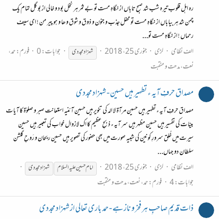
رہ اہل قلوب تیرہ شب شد صبح تاباں از نگاہِ مست تو بے ثمر ہر نخل بود و خالی از بو گل تمام یک
چمن شد ہر بیاباں از نگاہِ مست تو محفل جذب و جنون و ذوق و شوق و ھا و ہو پیر من ! ای سیف
رحماں ! از نگاہِ مست تو...
الف نظامی
لڑی
جنوری 25، 2018
جوابات: 0
فورم:
حمد،
شہزاد
مجددی
نعت، مدحت و منقبت
مصداق حرفِ آیہ ء تطہیر ہیں حسین - شہزاد مجددی
مصداق حرفِ آیہ ء تطہیر ہیں حسین مرآۃ لا الہ کی تنویر ہیں حسین آئنیہ استعانت صبر و صلوٰۃ کا آیات
بینات کی تفسیر ہیں حسین مظہر ہیں سر آیہ ء ذبحِ عظیم کا اک لازوال خواب کی تعبیر ہیں حسین
سیرت میں خُلق سرورِ کونین کی شبیہ صورت میں بھی حضور کی تصویر ہیں حسین ریحان و رَوحِ گلشن
سلطان دو جہاں...
الف نظامی
لڑی
جنوری 25، 2018
امام حسین علیہ السلام
شہزاد
مجددی
جوابات: 4
فورم:
حمد، نعت، مدحت و منقبت
ذات قدیم صاحبِ ہر فخر و ناز ہے - حمد باری تعالی از شہزاد مجددی