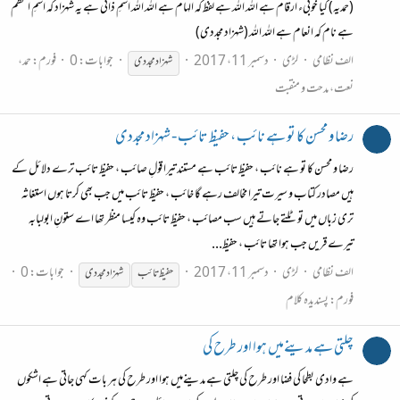
(حمدیہ) کیا خوبیء ارقام ہے اللہ اللہ ہے لفظ کہ الہام ہے اللہ اللہ اسمِ ذاتی ہے یہ شہزاد کہ اسمِ اعظم
ہے نام کہ انعام ہے اللہ اللہ (شہزاد مجددی)
الف نظامی
لڑی
دسمبر 11، 2017
جوابات: 0
فورم:
حمد،
شہزاد
مجددی
نعت، مدحت و منقبت
رضا و محسن کا تو ہے نائب ، حفیظ تائب - شہزاد مجددی
رضا و محسن کا تو ہے نائب ، حفیظ تائب ہے مستند تیرا قولِ صائب ، حفیظ تائب ترے دلائل کے
ہیں مصادر کتاب و سیرت تیرا مخالف رہے گا خائب ، حفیظ تائب میں جب بھی کرتا ہوں استغاثہ
تری زباں میں تو ٹلتے جاتے ہیں سب مصائب ، حفیظ تائب وہ کیسا منظر تھا اے ستونِ ابولبابہ
تیرے قریں جب ہوا تھا تائب ، حفیظ...
الف نظامی
لڑی
دسمبر 11، 2017
جوابات: 0
حفیظ تائب
شہزاد
مجددی
فورم:
پسندیدہ کلام
چلتی ہے مدینےمیں ہوا اور طرح کی
ہے وادی بطحا کی فضا اور طرح کی چلتی ہے مدینےمیں ہوا اور طرح کی ہر بات کہی جاتی ہے اشکوں