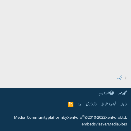
ٹیگ
مہر
اردو جدید
رابطہ
قواعد و ضوابط
راز داری
مدد
R
S
S
®
Media
|
Community platform by XenForo
© 2010-2022 XenForo Ltd.
embeds via s9e/MediaSites