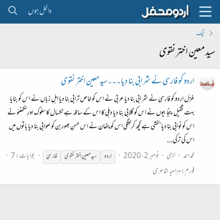
داخل ہوں
ٹیگ
سید معین اختر نقوی
اردو کو فارسی نے شرابی بنا دیا۔۔۔سید معین اختر نقوی
غزل اردو کو فارسی نے شرابی بنا دیا عربی نے اس کو خاص ترابی بنا دیا اہلِ زباں نے اس کو بنایا
بہت ثقیل پنجابیوں نے اس کو گلابی بنا دیا دہلی کا اس کے ساتھ ہے ٹکسال کا سلوک اور لکھنئو نے
اس کو نوابی بنا دیا بخشی ہے کچھ کرختگی اس کو پٹھان نے اس حسنِ بھوربن کو صوابی بنا دیا باتوں میں
اس کی ترکی...
محمداحمد
لڑی
نومبر 2، 2020
جوابات: 7
اردو
سید
معین
اختر
نقوی
فارسی
فورم:
مزاحیہ شاعری