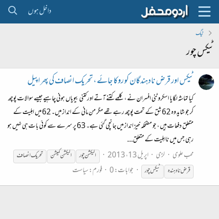
داخل ہوں
ٹیگ
ٹیکس چور
ٹیکس اور قرض نادہندگان کو روکا جائے ، تحریک انصاف کی پھر اپیل
کیا تماشہ لگایا اسکروٹنی افسران نے ، کلمے کتنے آتے اور کتنی بیویاں ہونی چاہیے جیسے سوالات پوچھ
کر جو شاید وہ 62 شق کے تحت پوچھ رہے تھے مگر من مانی کے انداز میں۔ 62 میں اہلیت کے
متعلق دفعات ہیں ، جو مضحکہ خیز انداز میں جانچی گئی ہے۔ 63 پر سرے سے کوئی بات ہی نہیں ہو
رہی جس میں نااہلیت کے متعلق...
محب علوی
لڑی
اپریل 13، 2013
الیکشن
چور
الیکشن کمیشن
تحریک انصاف
جوابات: 0
فورم:
سیاست
قرض نادہندہ
ٹیکس
چور