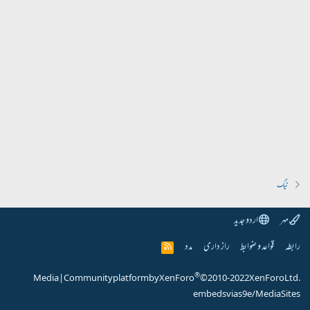
ٹیگ
مہر
اردو جدید
رابطہ
قواعد و ضوابط
راز داری
مدد
R
S
S
®
Media
|
Community platform by XenForo
© 2010-2022 XenForo Ltd.
embeds via s9e/MediaSites