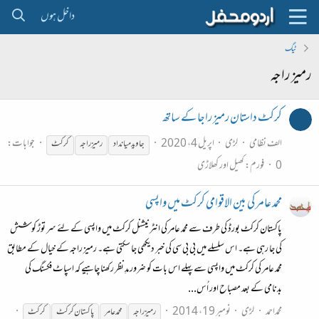
داخل ہوں
ٹیگ
رمیز راجہ
کرکٹ داستان رمیز راجا کے ساتھ
الف نظامی
لڑی
اپریل 4، 2020
جوابات:
جاویدمیانداد
رمیز
راجہ
کرکٹ
0
فورم:
کھیل اور کھلاڑی
محمد عامر کی بین الاقوامی کرکٹ میں واپسی
پاکستان کرکٹ بورڈ کی طرف سے محمد عامر کی انٹرنیشنل کرکٹ میں واپسی کے لئے سر توڑ کوشش
کی جا رہی ہے۔ اس سلسلے میں بی بی سی کی خبر دیکھی جا سکتی ہے۔ رمیز راجہ کے خیال کے مطابق
محمد عامر کی کرکٹ میں واپسی سے پہلے اس بات کو ضرور مدِ نظر رکھنا چاہیے کہ اسپاٖٹ فکسنگ کی
بدنامی کے بعد مصباح اور اُس...
محمداحمد
لڑی
نومبر 19، 2014
رمیز
راجہ
محمد عامر
پاکستان کرکٹ
کرکٹ