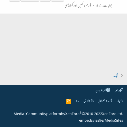
جوابات: 32
فورم:
کھیل اور کھلاڑی
ٹیگ
مہر
اردو جدید
رابطہ
قواعد و ضوابط
راز داری
مدد
R
S
S
®
Media
|
Community platform by XenForo
© 2010-2022 XenForo Ltd.
embeds via s9e/MediaSites