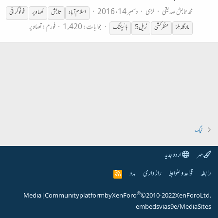
محمد تابش صدیقی
لڑی
دسمبر 14، 2016
اسلام آباد
تابش
تصاویر
فوٹو گرافی
جوابات: 1,420
فورم:
تصاویر
مارگلہ ہلز
منظر کشی
ٹریل
5
ہائیکنگ
ٹیگ
مہر
اردو جدید
رابطہ
قواعد و ضوابط
راز داری
مدد
R
S
S
®
Media
|
Community platform by XenForo
© 2010-2022 XenForo Ltd.
embeds via s9e/MediaSites