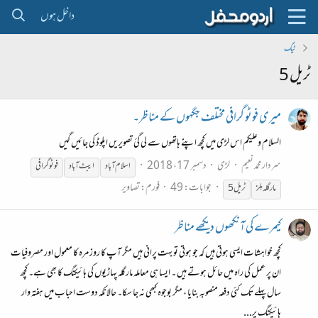
داخل ہوں
ٹیگ
ٹریل 5
میری فوٹو گرافی مختلف جگہوں کے مناظر۔
السلام وعلیکم اس لڑی میں کچھ اپنے ہاتھوں سے لی گئ تصویریں اپلوڈ کی جائیں گیں
سردار محمد نعیم
لڑی
دسمبر 17، 2018
اسلام آباد
ایبٹ آباد
فوٹوگرافی
جوابات: 49
فورم:
تصاویر
مارگلہ ہلز
ٹریل
5
کیمرے کی آنکھوں دیکھے مناظر
کچھ خواہشات ایسی ہوتی ہیں کہ جو ہوتی تو بہت پرانی ہیں مگر آپ کا روز مرہ کا معمول اور مصروفیات
ان پر عمل کی راہ میں حائل ہوتے ہیں ۔ ایسا ہی معاملہ مارگلہ پہاڑیوں کی ہائیکنگ کا بھی ہے۔ کچھ
سال پہلے تک کئی دفعہ منصوبہ بنایا ، مگر بوجوہ کبھی نہ جا سکا۔ حالانکہ دوست احباب میں ہفتہ وار
ہائیکنگ پر...