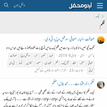
داخل ہوں
ٹیگ
قلم
صحافت،اخبار،صحافی،سوشل میڈیا،ٹی وی،
تعجب کچھ نہیں داناؔ جو بازار سیاست میں قلم بک جائیں تو سچ بات لکھنا چھوڑ دیتے ہیں عباس دانا
جاسمن
لڑی
جولائی 9، 2019
اخبار
تصویر
خبر،
سوشل میڈیا
صحافت
صحافی
صفحہ،
فنکار
فیس بُک
قلم
لکھاری،
مصور
میگزین
ٹویٹر
ٹی وی
جوابات: 23
فورم:
اشعار اور گانوں کے کھیل
کہانی
نظم: ڈر لگتا ہے۔۔۔ محمد بلال اعظم
ایک نظم جو اے پی ایس پشاور کے شہداء کے لئے لکھی تھی۔۔۔ آج باچا خان یونیورسٹی چار سدہ پہ
ہونے والے حملے کے بعد پھر یاد آ گئی :cry::cry::cry: ڈر لگتا ہے۔۔۔۔ ( آرمی پبلک
سکول پشاور کے شہید طلباء کے نام) پھر وہی صبح کہ جس صبح نے مانگا آ کر تنِ مجروح سے صد چاک