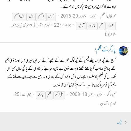
لبادے کا خراج پھر وہی شام کہ جس شام کے...
محمد بلال اعظم
لڑی
جنوری 20، 2016
آرمی
اعظم
بلال
بلال اعظم
جوابات: 22
فورم:
آپ کی شاعری (پابندِ بحور
شہداء
قلم
پشاور
کتابیں
شاعری)
پارکر کے قلم!
آج سے کچھ عرصہ پہلے فیملی کے کچھ لوگ عمرے کے لیئے آئے جن میں میری بہن اور بہنوئ بھی
تھے بھائ صاحب کو پڑھنے لکھنے کا بہت شوق ہے یہی وجہ ہے کہ شادی کے پانچ سال بھی ابھی
تک ان کی تعلیم کا سلسلہ ویسے ہی جوش و خروش کے جاری و ساری ہے جب ان سے ملنے کے
لیئے گیا تو سوچا کیوں نا سب کے لیئے کوئ تحفہ تحائف...
علی ذاکر
لڑی
جون 18، 2009
جوابات: 25
علی ذاکر
قلم
پارکر
فورم:
تصاویر
ٹیگ