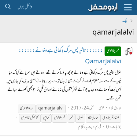
داخل ہوں
ٹیگ
qamar jalalvi
:::::: تاثیر پسِ مرگ دِکھائی ہے وفا نے::::::
قمر جلالوی
Qamar Jalalvi
غزل تاثیر پسِ مرگ دِکھائی ہے وفا نے جو مجھ پہ ہنسا کرتے تھے، روتے ہیں سرہانے کیا کہہ دیا
چُپ کے سے، نہ معلوُم قضا نے کروَٹ بھی نہ بدلی تِرے بیمارِ جفا نے ہستی مِری، کیا جاؤں مَیں
اُس بُت کو منانے وہ ضِد پہ جو آئے تو فَرِشتوں کی نہ مانے اَوراقِ گُلِ تر، جو کبھی کھولے صبا نے
تحرِیر تھے...
طارق شاہ
لڑی
مئی 24، 2017
jalalvi
qamar
اردو شاعری
استاد قمر جلالوی
طارق شاہ
غزل
قمر
قمر جلالوی
کراچی
کلاسیکل شاعری
جوابات: 0
فورم:
پسندیدہ کلام