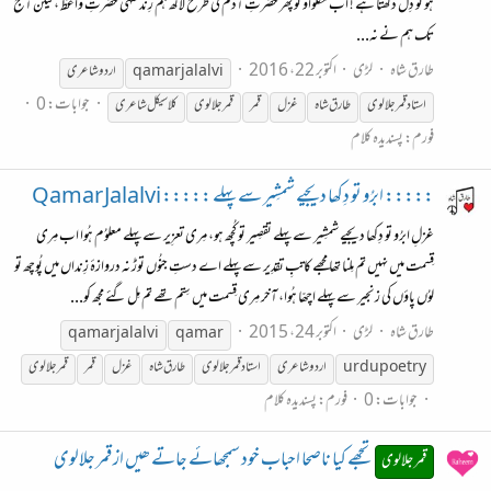
ہو تو دِل دُکھتا ہے ! اب نکلواؤ تو پھر حضرتِ آدم کی طرح لاکھ ہم رِند سہی حضرتِ واعظ ، لیکن آج
تک ہم نے نہ...
طارق شاہ
لڑی
اکتوبر 22، 2016
jalalvi
qamar
اردو شاعری
جوابات: 0
استاد قمر جلالوی
طارق شاہ
غزل
قمر
قمر جلالوی
کلاسیکل شاعری
فورم:
پسندیدہ کلام
::::: ابرُو تو دِکھا دیجیے شمشِیر سے پہلے ::::: Qamar Jalalvi
غزلِ ابرُو تو دِکھا دیجیے شمشِیر سے پہلے تقصِیر تو کُچھ ہو، مِری تعزِیر سے پہلے معلوُم ہُوا اب مِری
قِسمت میں نہیں تم مِلنا تھا مجھے کاتبِ تقدِیر سے پہلے اے دستِ جنُوں توڑ نہ دروازۂ زِنداں میں پُوچھ تو
لوُں پاؤں کی زنجیر سے پہلے اچھّا ہُوا، آخر مِری قِسمت میں سِتم تھے تم مِل گئے مجھ کو...
طارق شاہ
لڑی
اکتوبر 24، 2015
qamar
jalalvi
qamar
urdupoetry
اردو شاعری
استاد قمرجلالوی
طارق شاہ
غزل
قمر
قمرجلالوی
جوابات: 0
فورم:
پسندیدہ کلام
تجھے کیا ناصحا احباب خود سمجھائے جاتے ھیں از قمر جلالوی
قمر جلالوی