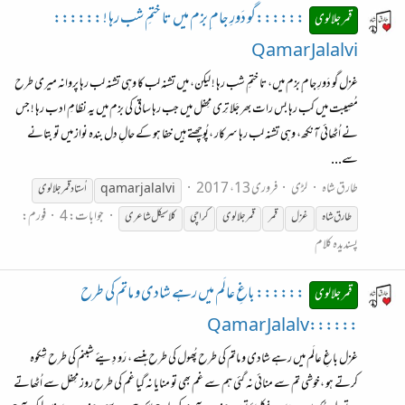
::::::گو دَورِ جام ِبزم میں تا ختمِ شب رہا ! ::::::
قمر جلالوی
Qamar Jalalvi
غزل گو دَورِ جام ِبزم میں، تا ختمِ شب رہا ! لیکن، میں تشنہ لب کا وہی تشنہ لب رہا پروانہ میری طرح
مُصِیبت میں کب رہا بس رات بھر جَلا تِری محِفل میں جب رہا ساقی کی بزم میں یہ نظامِ ادب رہا ! جس
نے اُٹھائی آنکھ، وہی تشنہ لب رہا سرکار ،پُوچھتے ہیں خفا ہو کے حالِ دل بندہ نواز میں تو بتانے
سے...
طارق شاہ
لڑی
فروری 13، 2017
jalalvi
qamar
اُستاد قمرجلالوی
جوابات: 4
فورم:
طارق شاہ
غزل
قمر
قمر جلالوی
کراچی
کلاسیکل شاعری
پسندیدہ کلام
:::::: باغِ عالَم میں رہے شادی و ماتم کی طرح
قمر جلالوی
::::::Qamar Jalalv
غزل باغِ عالَم میں رہے شادی و ماتم کی طرح پُھول کی طرح ہنسے ، رَو دِیئے شبنم کی طرح شِکوہ
کرتے ہو ،خوشی تم سے منائی نہ گئی ہم سے غم بھی تو منایا نہ گیا غم کی طرح روز محِفل سے اُٹھاتے