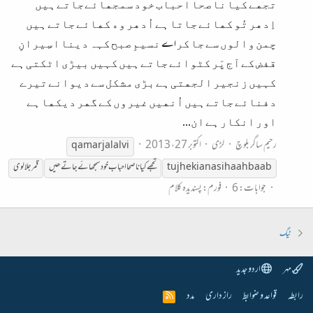
ﺗﺠﮭﮯ ﮐﯿﺎ ﻧﺎﺻﺤﺎ ﺍﺣﺒﺎﺏ ﺧﻮﺩ ﺳﻤﺠﮭﺎﺋﮯﺟﺎﺗﮯ ﮨﯿﮟ
ﺍِﺩﮬﺮ ﺗُﻮ ﮐﮭﺎﺋﮯ ﺟﺎﺗﺎ ﮨﮯ ﺍُﺩﮬﺮ ﻭﮦ ﮐﮭﺎﺋﮯ ﺟﺎﺗﮯ ﮨﯿﮟ
ﭼﻤﻦ ﻭﺍﻟﻮﮞ ﺳﮯ ﺟﺎ ﮐﺮاے ﻧﺴﯿﻢِ ﺻﺒﺢ ﮐﮩﮧ ﺩﯾﻨﺎ ﺍﺳِﯿﺮﺍﻥِ
ﻗﻔﺾ ﮐﮯ ﺁﺝ ﭘَﺮ ﮐﭩﻮﺍﺋﮯ ﺟﺎﺗﮯ ﮨﯿﮟ ﮐﮩﯿﮟ ﺑﯿﮍﯼ ﺍﭨﮑﺘﯽ ﮨﮯ
ﮐﮩﯿﮟ ﺯﻧﺠﯿﺮ ﺍﻟﺠﮭﺘﯽ ﮨﮯ ﺑﮍﯼ ﻣﺸﮑﻞ ﺳﮯ ﺩﯾﻮﺍﻧﮯ ﺗﯿﺮﮮ
ﺩﻓﻨﺎﺋﮯ ﺟﺎﺗﮯ ﮨﯿﮟ ﺍُﻧﮭﯿﮟ ﻏﯿﺮﻭﮞ ﮐﮯ ﮔﮭﺮ ﺩﯾﮑﮭﺎ ﮨﮯ
ﺍﻭﺭ ﺍﻧﮑﺎﺭ ﮨﮯ ﺍﻥ...
رحیم ساگر بلوچ
لڑی
اکتوبر 27، 2013
qamar
jalalvi
tujhe kia nasiha ahbaab
تجھے کیا ناصحا احباب خود سمجھائے جاتے ھیں
قمر جلالوی
جوابات: 6
فورم:
پسندیدہ کلام
ٹیگ
مہر
اردو جدید
رابطہ
قواعد و ضوابط
راز داری
مدد
R
S