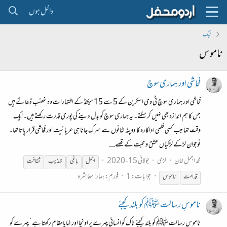
داخل ہوں
ٹیگ
ناموس
فحاشی اور ہماری سوچ
فحاشی اور ہماری سوچ ٹی وی اسکرین کے 5 سے 15 سیکنڈ کے اشتہارات وہ غضب ڈھاتے ہیں
جس کا ہم اندازہ بھی نہیں کر سکتے۔ یہ ہماری سوچ کو بدل دینے کی پوری قدرت رکھتے ہیں۔ ایک
وقت تھا جب کسی فلمی اداکارہ کا دوپٹہ شانوں سے سرک جانا ہی عریانیت اور فحاشی قرار پاتا تھا۔
نوجوان لڑکے لڑکیاں عشق و محبت کے قصے...
محمد اجمل خان
لڑی
جولائی 15، 2020
اجمل
باغی
تہذیب
ثقافت
جوابات: 1
فورم:
ہمارا معاشرہ
قدامت
ناموس
ناموسِ رسالت ﷺ کو بلند کیجئے
ناموسِ رسالت ﷺ کو بلند کیجئے ناک کو انسانی چہرے پر اونچا اور نمایامقام رکھتا ہے ‘ چہرے کو