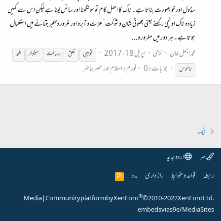
سڈول اور خوبصورت بناتا ہے ۔ ناک کا اصل کام تو سونگھنا اور سانس لینا ہے لیکن اس سے کہیں
زیادہ ناک اونچی رکھنے یعنی جھوٹی شان و شوکت‘ عزت و آبرو اور غرور و تکبر جتانے میں استعمال
ہوتا ہے ۔ ہر دور میں مغرور و...
محمد اجمل خان
لڑی
اپریل 18، 2017
توہین
خلق
رسالت
سیکولر
ملحد
جوابات: 0
فورم:
اسلام اور عصر حاضر
ناموس
ٹیگ
مہر
اردو جدید
رابطہ
قواعد و ضوابط
راز داری
مدد
R
S
S
®
Media
|
Community platform by XenForo
© 2010-2022 XenForo Ltd.
embeds via s9e/MediaSites