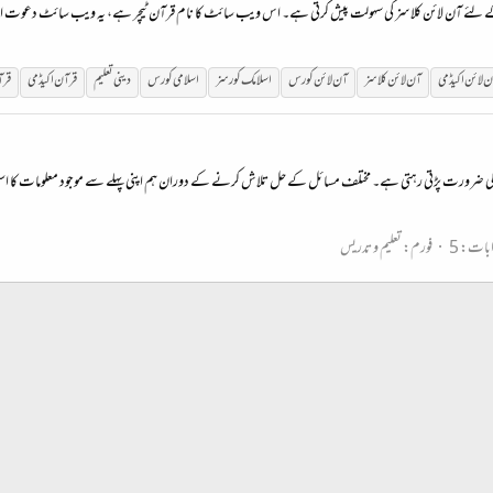
 کے لئے آن لائن کلاسز کی سہولت پیش کرتی ہے۔ اس ویب سائٹ کا نام قرآن ٹیچر ہے، یہ ویب سائٹ دعوت 
ن
لائن
اکیڈمی
آن
لائن
کلاسز
آن
لائن
کورس
اسلامک
کورس
اسلامی
کورس
دینی تعلیم
قرآن اکیڈمی
قرآ
یکھنے کی ضرورت پڑتی رہتی ہے۔ مختلف مسائل کے حل تلاش کرنے کے دوران ہم اپنی پہلے سے موجود معلومات کا اس
بات: 5
فورم:
تعلیم و تدریس