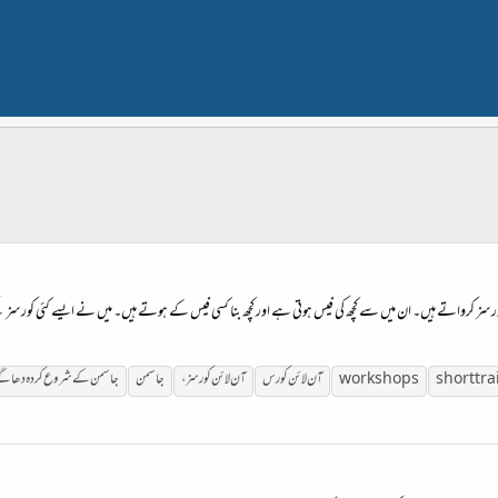
رسز کرواتے ہیں۔ ان میں سے کچھ کی فیس ہوتی ہے اور کچھ بنا کسی فیس کے ہوتے ہیں۔ میں نے ایسے کئی کورسز 
short tr
workshops
آن
لائن
کورس
آن
لائن
کورس
ز،
جاسمن
جاسمن کے شروع کردہ دھاگ