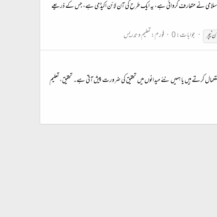
اسلامی نے متعارف کروائی ہے، یہ ایک طرح کی آن لائن اکیڈمی ہے، جس کے ذریعے
جوابات: 0
فورم:
تعلیم و تدریس
ن ٹیچر
تعمال کرتے ہیں یا ہمیں نئے میدانوں میں تحقیق کی ضرورت پیش آتی ہے۔ تحقیق، تعلیم