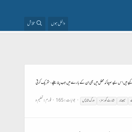
داخل ہوں
تلاش
کیے ہیں اس لیے سوچا کہ محفل میں بھی ان کے بارے میں جب پتہ چلے، شریک کرتی
جوابات: 165
فورم:
تعلیم و
ے
سیمینار
شارٹ
کورس
ز،
ورک شاپس