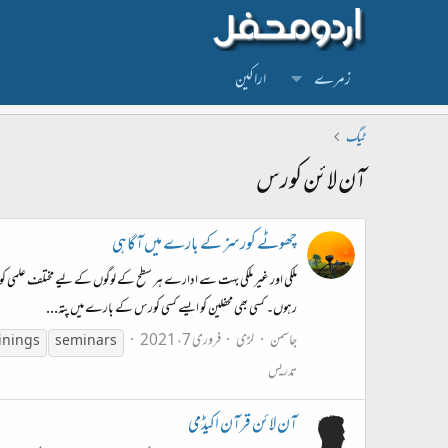
زمرے
اراکین
ٹیگ
آن لائن کورس
چھوٹے کورسز کے بارے میں آگاہی
ملکی اور غیر ملکی بہت سے ادارے ہر سطح کے لوگوں کے لیے مختلف علمی کو
رہوں۔ کسی بھی محفلین کو ایسے کسی کورس کے بارے میں پتہ...
جاسمن
لڑی
فروری 7، 2021
ainings
seminars
تدریس
آن لائن قرآن اکیڈمی