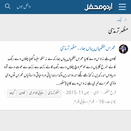
داخل ہوں
ٹیگ
مظہر ترمذی
عمراں لنگھیاں پباں بھار ۔ مظہر ترمذی
گاون ہلے نہ وس وے کالیا عمراں لنگھیاں پباں بھار کدے نہ سُکھ سنیہا گھلیا پھُلاں دے رنگ
کالے سُرخ گلاباں دے موسم وچ پھُلاں دے رنگ کالے رُڑھدے رُڑھدے موت دے شوہ
دریاواں اندر کدیں نہ کنڈھے لگے اندرو اندریں وگدا رہندا پانی درد حیاتی دا ساڈیاں عُمراں توں وی
وڈی عمر اے تیری ہلے نہ وس وے کالیا (مظہر...
فرخ منظور
لڑی
جون 11، 2015
مظہر
ترمذی
پنجابی شاعری
گاون
گیت
جوابات: 16
فورم:
پنجابی فورم