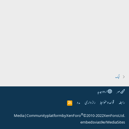
ٹیگ
مہر
اردو جدید
رابطہ
قواعد و ضوابط
راز داری
مدد
R
S
S
®
Media
|
Community platform by XenForo
© 2010-2022 XenForo Ltd.
embeds via s9e/MediaSites