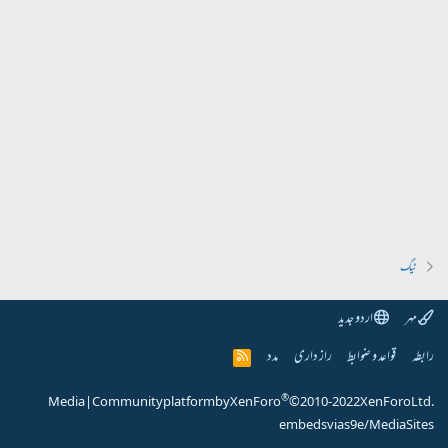
ٹیگ
مہر
اردو جدید
رابطہ
قواعد و ضوابط
راز داری
مدد
R
S
S
®
Media
|
Community platform by XenForo
© 2010-2022 XenForo Ltd.
embeds via s9e/MediaSites