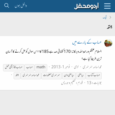
داخل ہوں
ٹیگ
میتھ
حساب کے بارے میں
السلام علیکم ورحمۃ اللہ وبرکاتہ! 170 کتنا فی صد ہے 185 کا؟ اس سوال کو حل کرنے کا آسان
ترین طریقہ کیا ہے؟
محمد اسامہ سَرسَری
لڑی
نومبر 1، 2013
math
حساب
حساب کا ترجیحی عمل
حساب کتاب
ریاضی
ریاضی دان
سرسری معلومات
محمد اسامہ سَرسَری
میتھ
جوابات: 13
فورم:
تعلیم و تدریس