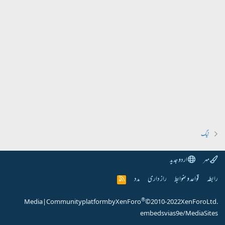
ٹیگ
مہر
اردو جدید
رابطہ
قواعد و ضوابط
راز داری
مدد
R
S
S
®
Media
|
Community platform by XenForo
© 2010-2022 XenForo Ltd.
embeds via s9e/MediaSites