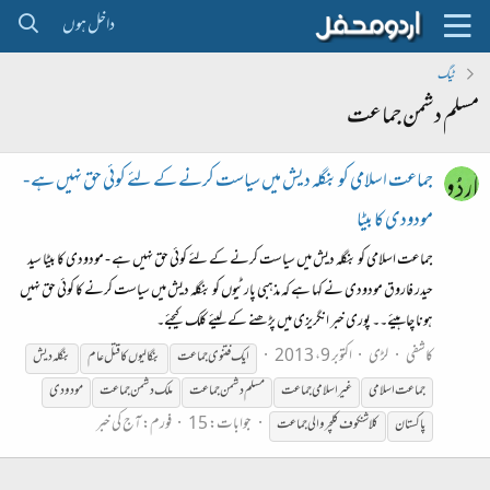
داخل ہوں
ٹیگ
مسلم دشمن جماعت
جماعت اسلامی کو بنگلہ دیش میں سیاست کرنے کے لئے کوئی حق نہیں ہے -
مودودی کا بیٹا
جماعت اسلامی کو بنگلہ دیش میں سیاست کرنے کے لئے کوئی حق نہیں ہے - مودودی کا بیٹا سید
حیدر فاروق مودودی نے کہا ہے کہ مذہبی پارٹیوں کو بنگلہ دیش میں سیاست کرنے کا کوئی حق نہیں
ہونا چاہیئے۔۔ پوری خبر انگریزی میں پڑھنے کے لیئے کلک کیجئے۔
کاشفی
لڑی
اکتوبر 9، 2013
ایک فتنوی
جماعت
بنگالیوں کا قتل عام
بنگلہ دیش
جماعت
اسلامی
غیراسلامی
جماعت
مسلم
دشمن
جماعت
ملک
دشمن
جماعت
مودودی
جوابات: 15
فورم:
آج کی خبر
پاکستان
کلاشنکوف کلچر والی
جماعت