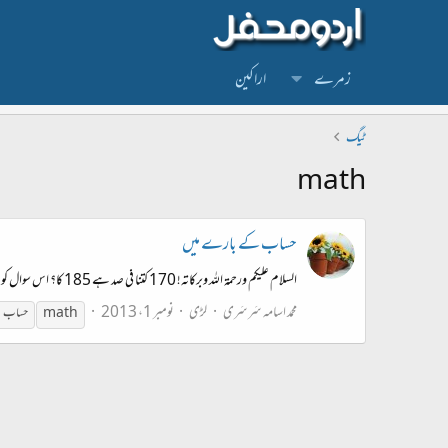
زمرے
اراکین
ٹیگ
math
حساب کے بارے میں
السلام علیکم ورحمۃ اللہ وبرکاتہ! 170 کتنا فی صد ہے 185 کا؟ اس سوال کو حل کرنے کا آسان ترین طریقہ کیا ہے؟
محمد اسامہ سَرسَری
لڑی
نومبر 1، 2013
math
حساب