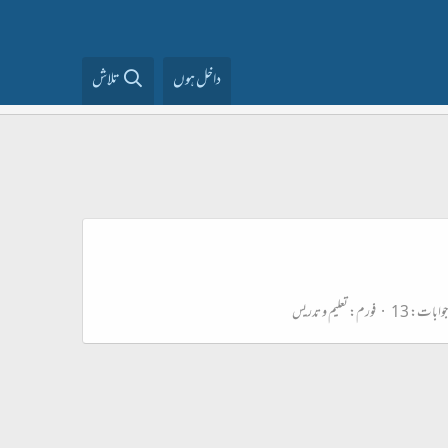
داخل ہوں
تلاش
وابات: 13
فورم:
تعلیم و تدریس