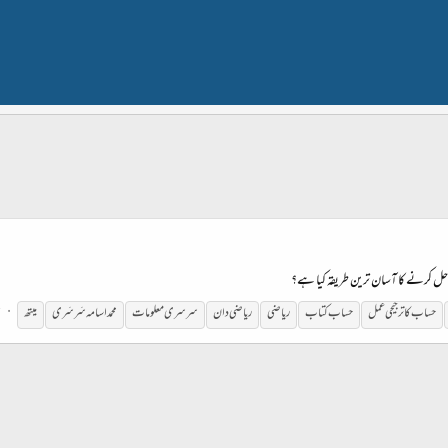
ج
حساب کا ترجیحی عمل
حساب کتاب
ریاضی
ریاضی دان
سرسری معلومات
محمد اسامہ سَرسَری
میتھ